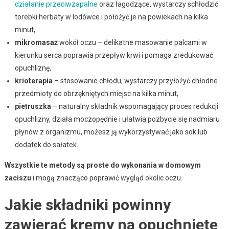
działanie przeciwzapalne
oraz łagodzące, wystarczy schłodzić
torebki herbaty w lodówce i położyć je na powiekach na kilka
minut,
mikromasaż
wokół oczu – delikatne masowanie palcami w
kierunku serca poprawia przepływ krwi i pomaga zredukować
opuchliznę,
krioterapia
– stosowanie chłodu, wystarczy przyłożyć chłodne
przedmioty do obrzękniętych miejsc na kilka minut,
pietruszka
– naturalny składnik wspomagający proces redukcji
opuchlizny, działa moczopędnie i ułatwia pozbycie się nadmiaru
płynów z organizmu, możesz ją wykorzystywać jako sok lub
dodatek do sałatek.
Wszystkie te metody są proste do wykonania w domowym
zaciszu
i mogą znacząco poprawić wygląd okolic oczu.
Jakie składniki powinny
zawierać kremy na opuchnięte