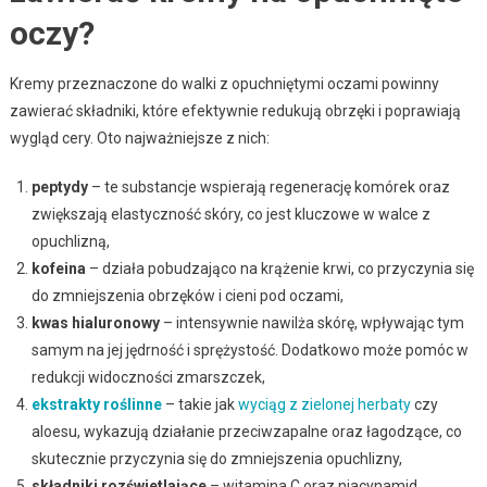
oczy?
Kremy przeznaczone do walki z opuchniętymi oczami powinny
zawierać składniki, które efektywnie redukują obrzęki i poprawiają
wygląd cery. Oto najważniejsze z nich:
peptydy
– te substancje wspierają regenerację komórek oraz
zwiększają elastyczność skóry, co jest kluczowe w walce z
opuchlizną,
kofeina
– działa pobudzająco na krążenie krwi, co przyczynia się
do zmniejszenia obrzęków i cieni pod oczami,
kwas hialuronowy
– intensywnie nawilża skórę, wpływając tym
samym na jej jędrność i sprężystość. Dodatkowo może pomóc w
redukcji widoczności zmarszczek,
ekstrakty roślinne
– takie jak
wyciąg z zielonej herbaty
czy
aloesu, wykazują działanie przeciwzapalne oraz łagodzące, co
skutecznie przyczynia się do zmniejszenia opuchlizny,
składniki rozświetlające
– witamina C oraz niacynamid