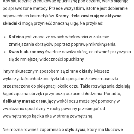
Aby skutecznie zredukować opuchliznę pod oczami, warto sięgnąć
po sprawdzone metody. Przede wszystkim, istotne jest dobieranie
odpowiednich kosmetyków.
Kremy i żele zawierające aktywne
składniki
mogą przynieść znaczną ulgę. Na przykład:
Kofeina
jest znana ze swoich właściwości w zakresie
zmniejszania obrzęków poprzez poprawę mikrokrążenia,
Kwas hialuronowy
świetnie nawilża skórę, co również przyczynia
się do mniejszej widoczności opuchlizny.
Innym skutecznym sposobem są
zimne okłady
. Możesz
wykorzystać schłodzone łyżki lub specjalne żelowe maseczki
przeznaczone do pielęgnacji okolic oczu. Takie rozwiązania działają
łagodząco na obrzęk i przynoszą uczucie chłodzenia. Ponadto,
delikatny masaż drenujący
wokół oczu może być pomocny w
zwalczaniu opuchlizny – ruchy powinny przebiegać od
wewnętrznego kącika oka w stronę zewnętrzną.
Nie można również zapominać o
stylu życia
, który ma kluczowe