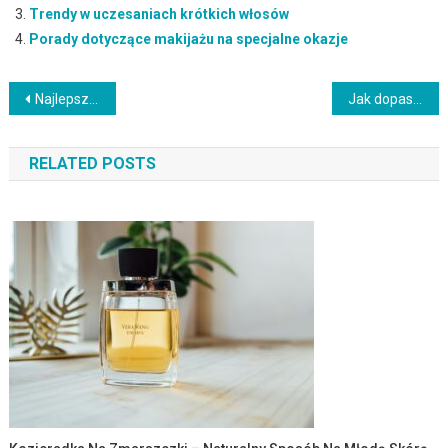
Trendy w uczesaniach krótkich włosów
Porady dotyczące makijażu na specjalne okazje
Nawigacja
Najlepszy krem nawilżający – jak wybrać odpowiedni dla siebie?
Jak dopasować makijaż do beżowej sukienki? Poradnik stylizacyjny
wpisu
RELATED POSTS