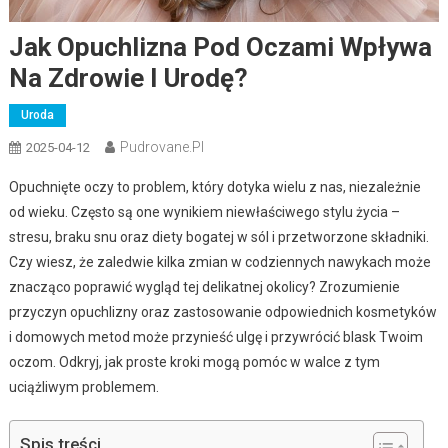
Jak Opuchlizna Pod Oczami Wpływa
Na Zdrowie I Urodę?
Uroda
Pudrovane.pl
2025-04-12
Opuchnięte oczy to problem, który dotyka wielu z nas, niezależnie
od wieku. Często są one wynikiem niewłaściwego stylu życia –
stresu, braku snu oraz diety bogatej w sól i przetworzone składniki.
Czy wiesz, że zaledwie kilka zmian w codziennych nawykach może
znacząco poprawić wygląd tej delikatnej okolicy? Zrozumienie
przyczyn opuchlizny oraz zastosowanie odpowiednich kosmetyków
i domowych metod może przynieść ulgę i przywrócić blask Twoim
oczom. Odkryj, jak proste kroki mogą pomóc w walce z tym
uciążliwym problemem.
Spis treści