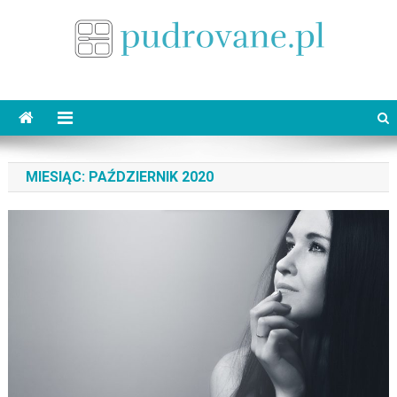
Skip
to
content
pudrovane.pl
Makijaż ślubny
MIESIĄC:
PAŹDZIERNIK 2020