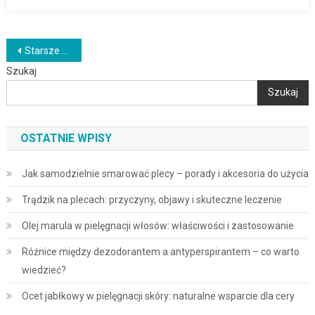
Nawigacja
Starsze wpisy
Szukaj
po
Szukaj
wpisach
OSTATNIE WPISY
Jak samodzielnie smarować plecy – porady i akcesoria do użycia
Trądzik na plecach: przyczyny, objawy i skuteczne leczenie
Olej marula w pielęgnacji włosów: właściwości i zastosowanie
Różnice między dezodorantem a antyperspirantem – co warto
wiedzieć?
Ocet jabłkowy w pielęgnacji skóry: naturalne wsparcie dla cery