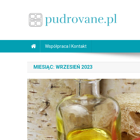
Skip
to
content
pudrovane.pl
Makijaż ślubny
Współpraca I Kontakt
MIESIĄC:
WRZESIEŃ 2023