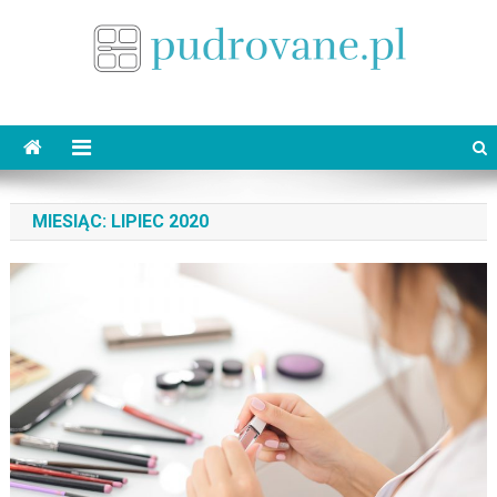
Skip
to
content
pudrovane.pl
Makijaż ślubny
MIESIĄC:
LIPIEC 2020