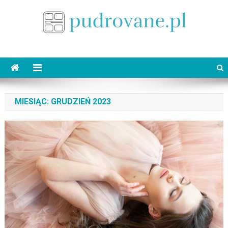
Skip
to
content
pudrovane.pl
Makijaż ślubny
MIESIĄC:
GRUDZIEŃ 2023