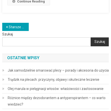
Continue Reading
Nawigacja
Starsze wpisy
Szukaj
po
Szukaj
wpisach
OSTATNIE WPISY
Jak samodzielnie smarować plecy – porady i akcesoria do użycia
Trądzik na plecach: przyczyny, objawy i skuteczne leczenie
Olej marula w pielęgnacji włosów: właściwości i zastosowanie
Różnice między dezodorantem a antyperspirantem – co warto
wiedzieć?