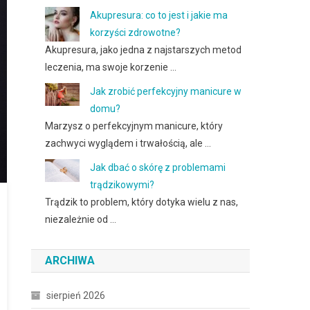
Akupresura: co to jest i jakie ma
korzyści zdrowotne?
Akupresura, jako jedna z najstarszych metod
leczenia, ma swoje korzenie …
Jak zrobić perfekcyjny manicure w
domu?
Marzysz o perfekcyjnym manicure, który
zachwyci wyglądem i trwałością, ale …
Jak dbać o skórę z problemami
trądzikowymi?
Trądzik to problem, który dotyka wielu z nas,
niezależnie od …
ARCHIWA
sierpień 2026