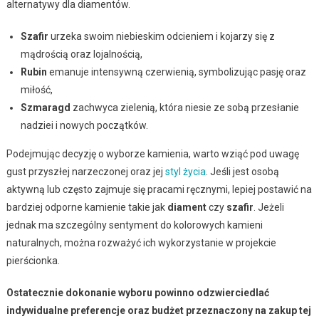
alternatywy dla diamentów.
Szafir
urzeka swoim niebieskim odcieniem i kojarzy się z
mądrością oraz lojalnością,
Rubin
emanuje intensywną czerwienią, symbolizując pasję oraz
miłość,
Szmaragd
zachwyca zielenią, która niesie ze sobą przesłanie
nadziei i nowych początków.
Podejmując decyzję o wyborze kamienia, warto wziąć pod uwagę
gust przyszłej narzeczonej oraz jej
styl życia
. Jeśli jest osobą
aktywną lub często zajmuje się pracami ręcznymi, lepiej postawić na
bardziej odporne kamienie takie jak
diament
czy
szafir
. Jeżeli
jednak ma szczególny sentyment do kolorowych kamieni
naturalnych, można rozważyć ich wykorzystanie w projekcie
pierścionka.
Ostatecznie dokonanie wyboru powinno odzwierciedlać
indywidualne preferencje oraz budżet przeznaczony na zakup tej