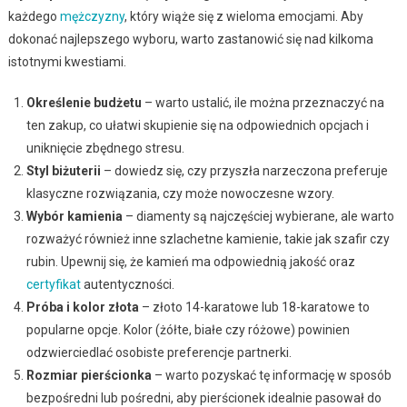
każdego
mężczyzny
, który wiąże się z wieloma emocjami. Aby
dokonać najlepszego wyboru, warto zastanowić się nad kilkoma
istotnymi kwestiami.
Określenie budżetu
– warto ustalić, ile można przeznaczyć na
ten zakup, co ułatwi skupienie się na odpowiednich opcjach i
uniknięcie zbędnego stresu.
Styl biżuterii
– dowiedz się, czy przyszła narzeczona preferuje
klasyczne rozwiązania, czy może nowoczesne wzory.
Wybór kamienia
– diamenty są najczęściej wybierane, ale warto
rozważyć również inne szlachetne kamienie, takie jak szafir czy
rubin. Upewnij się, że kamień ma odpowiednią jakość oraz
certyfikat
autentyczności.
Próba i kolor złota
– złoto 14-karatowe lub 18-karatowe to
popularne opcje. Kolor (żółte, białe czy różowe) powinien
odzwierciedlać osobiste preferencje partnerki.
Rozmiar pierścionka
– warto pozyskać tę informację w sposób
bezpośredni lub pośredni, aby pierścionek idealnie pasował do