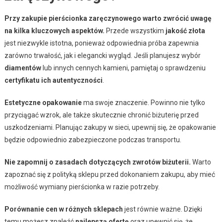
Przy zakupie pierścionka zaręczynowego warto zwrócić uwagę
na kilka kluczowych aspektów.
Przede wszystkim
jakość złota
jest niezwykle istotna, ponieważ odpowiednia próba zapewnia
zarówno trwałość, jak i elegancki wygląd. Jeśli planujesz wybór
diamentów
lub innych cennych kamieni, pamiętaj o sprawdzeniu
certyfikatu ich autentyczności
.
Estetyczne opakowanie
ma swoje znaczenie. Powinno nie tylko
przyciągać wzrok, ale także skutecznie chronić biżuterię przed
uszkodzeniami. Planując zakupy w sieci, upewnij się, że opakowanie
będzie odpowiednio zabezpieczone podczas transportu.
Nie zapomnij o zasadach dotyczących zwrotów biżuterii.
Warto
zapoznać się z polityką sklepu przed dokonaniem zakupu, aby mieć
możliwość wymiany pierścionka w razie potrzeby.
Porównanie cen w różnych sklepach
jest równie ważne. Dzięki
temu możesz znaleźć
najlepszą ofertę
oraz upewnić się, że