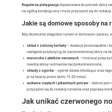
Regularna pielęgnacja
dopasowana do potrzeb skóry nac
na ogólną kondycję cery i może przyczynić się do redukc
Jakie są domowe sposoby na r
Aby skutecznie złagodzić rumień w domowym zaciszu, wa
okład z zielonej herbaty
– działa przeciwzapalnie i ł
następnie przyłożyć ją do zaczerwienionej skóry na ok
maseczka z płatków owsianych
– można je połączyć 
nawilża skórę i wzmacnia naczynka krwionośne,
okłady z ogórka
– ogórek działa chłodząco oraz łago
je na twarzy przez około 15-20 minut,
unikanie ciepłych i pikantnych potraw
– dobrze jest 
przyczynić się do redukcji rumienia oraz poprawy kondy
Jak unikać czerwonego no