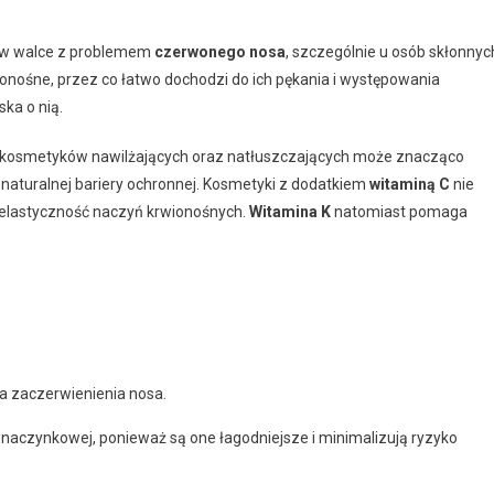
 w walce z problemem
czerwonego nosa
, szczególnie u osób skłonnyc
onośne, przez co łatwo dochodzi do ich pękania i występowania
ska o nią.
 kosmetyków nawilżających oraz natłuszczających może znacząco
 naturalnej bariery ochronnej. Kosmetyki z dodatkiem
witaminą C
nie
ą elastyczność naczyń krwionośnych.
Witamina K
natomiast pomaga
a zaczerwienienia nosa.
 naczynkowej, ponieważ są one łagodniejsze i minimalizują ryzyko