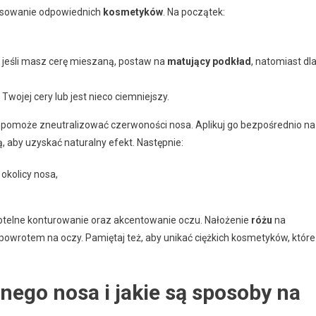
tosowanie odpowiednich
kosmetyków
. Na początek:
 jeśli masz cerę mieszaną, postaw na
matujący podkład
, natomiast dl
Twojej cery lub jest nieco ciemniejszy.
y pomoże zneutralizować czerwoności nosa. Aplikuj go bezpośrednio na
ą, aby uzyskać naturalny efekt. Następnie:
okolicy nosa,
btelne konturowanie oraz akcentowanie oczu. Nałożenie
różu
na
 powrotem na oczy. Pamiętaj też, aby unikać ciężkich kosmetyków, które
nego nosa i jakie są sposoby na