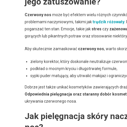
jego zatuszowanie?
Czerwony nos
może być efektem wielu różnych czynnikó
problemami naczyniowymi, takimi jak
trądzik różowaty
.
pogarszać ten stan. Emocje, takie jak
stres
czy
zażenow
gorących lub pikantnych potraw oraz stosowanie niekt
Aby skutecznie zamaskować
czerwony nos
, warto skor
zielony korektor, który doskonale neutralizuje czerwon
podkład o mocnym kryciu i długotrwałej formule,
sypki puder matujący, aby utrwalić makijaż i ograniczyć
Dobrze jest także unikać kosmetyków zawierających drażni
Odpowiednia pielęgnacja oraz staranny dobór kosme
ukrywania czerwonego nosa.
Jak pielęgnacja skóry na