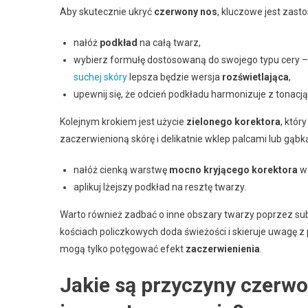
Aby skutecznie ukryć
czerwony nos
, kluczowe jest zas
nałóż
podkład
na całą twarz,
wybierz formułę dostosowaną do swojego typu cery –
suchej skóry
lepsza będzie wersja
rozświetlająca
,
upewnij się, że odcień podkładu harmonizuje z tonacją 
Kolejnym krokiem jest użycie
zielonego korektora
, któr
zaczerwienioną skórę i delikatnie wklep palcami lub gąbk
nałóż cienką warstwę
mocno kryjącego korektora
w 
aplikuj lżejszy podkład na resztę twarzy.
Warto również zadbać o inne obszary twarzy poprzez su
kościach policzkowych doda świeżości i skieruje uwagę z
mogą tylko potęgować efekt
zaczerwienienia
.
Jakie są przyczyny czerwo