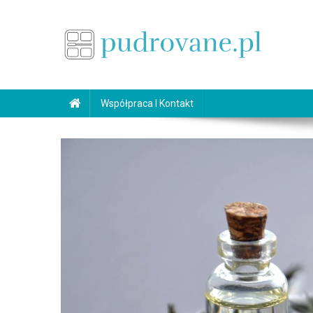
Skip
to
content
pudrovane.pl
Makijaż ślubny
Współpraca I Kontakt