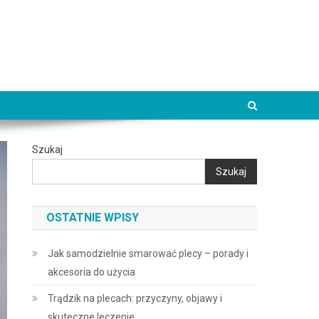
Szukaj
Szukaj
OSTATNIE WPISY
Jak samodzielnie smarować plecy – porady i
akcesoria do użycia
Trądzik na plecach: przyczyny, objawy i
skuteczne leczenie