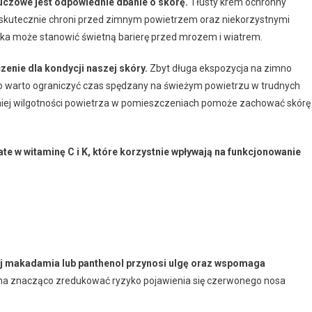
uczowe jest odpowiednie dbanie o skórę.
Tłusty krem ochronny
ż skutecznie chroni przed zimnym powietrzem oraz niekorzystnymi
ka może stanowić świetną barierę przed mrozem i wiatrem.
nie dla kondycji naszej skóry.
Zbyt długa ekspozycja na zimno
go warto ograniczyć czas spędzany na świeżym powietrzu w trudnych
ej wilgotności powietrza w pomieszczeniach pomoże zachować skórę
e w witaminę C i K, które korzystnie wpływają na funkcjonowanie
j makadamia lub panthenol przynosi ulgę oraz wspomaga
a znacząco zredukować ryzyko pojawienia się czerwonego nosa