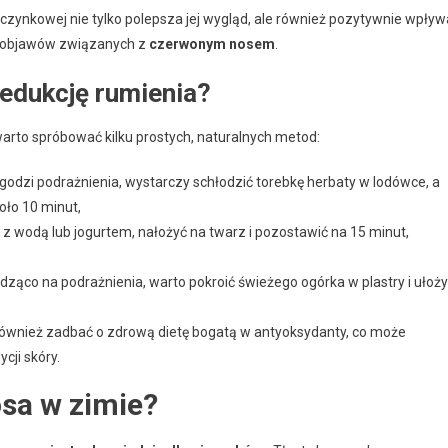
zynkowej nie tylko polepsza jej wygląd, ale również pozytywnie wpływ
ji objawów związanych z
czerwonym nosem
.
edukcję rumienia?
rto spróbować kilku prostych, naturalnych metod:
agodzi podrażnienia, wystarczy schłodzić torebkę herbaty w lodówce, a
oło 10 minut,
z wodą lub jogurtem, nałożyć na twarz i pozostawić na 15 minut,
dząco na podrażnienia, warto pokroić świeżego ogórka w plastry i ułoż
również zadbać o zdrową dietę bogatą w antyoksydanty, co może
cji skóry.
sa w zimie?