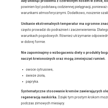
Aby uniknąć problemu z czerwonym nosem w zimie, kl
powinien być podstawą codziennej pielęgnacji, poniewa
warunkami atmosferycznymi. Dodatkowo, noszenie szali
Unikanie ekstremalnych temperatur ma ogromne znacze
często prowadzi do podrażnień i zaczerwienienia. Dlate
warunkach pogodowych. Również utrzymanie odpowiedni
w dobrej formie.
Nie zapominajmy o wzbogaceniu diety o produkty bogat
naczyń krwionośnych oraz mogą zmniejszać rumień.
owoce cytrusowe,
świeże zioła,
papryka.
Systematyczne stosowanie kremów zawierających ole
regenerację naskórka.
Dzięki tym prostym krokom możn
podczas zimowych miesięcy.