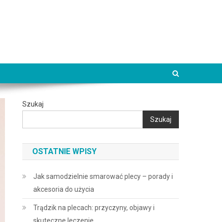
Szukaj
Szukaj
OSTATNIE WPISY
Jak samodzielnie smarować plecy – porady i
akcesoria do użycia
Trądzik na plecach: przyczyny, objawy i
skuteczne leczenie