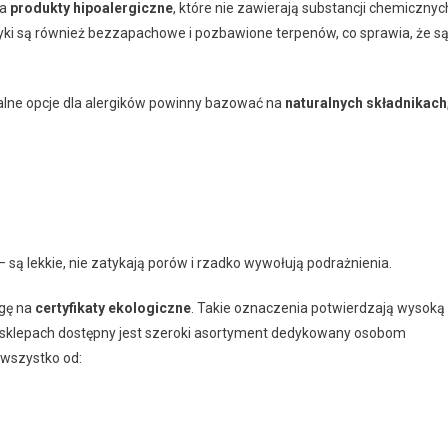
na
produkty hipoalergiczne
, które nie zawierają substancji chemicznyc
i są również bezzapachowe i pozbawione terpenów, co sprawia, że s
alne opcje dla alergików powinny bazować na
naturalnych składnikach
– są lekkie, nie zatykają porów i rzadko wywołują podrażnienia.
agę na
certyfikaty ekologiczne
. Takie oznaczenia potwierdzają wysoką
 sklepach dostępny jest szeroki asortyment dedykowany osobom
 wszystko od: