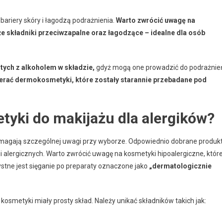
ariery skóry i łagodzą podrażnienia.
Warto zwrócić uwagę na
że składniki przeciwzapalne oraz łagodzące – idealne dla osób
ych z alkoholem w składzie,
gdyż mogą one prowadzić do podrażnie
bierać dermokosmetyki, które zostały starannie przebadane pod
tyki do makijażu dla alergików?
magają szczególnej uwagi przy wyborze. Odpowiednio dobrane produk
 alergicznych. Warto zwrócić uwagę na kosmetyki hipoalergiczne, któr
ystne jest sięganie po preparaty oznaczone jako
„dermatologicznie
kosmetyki miały prosty skład. Należy unikać składników takich jak: