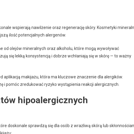
konale wspierają nawilżenie oraz regenerację skóry. Kosmetyki mineral
szą ilość potencjalnych alergenów.
lne od olejów mineralnych oraz alkoholu, które mogą wywoływać
zują się lekką konsystencją i dobrze wchłaniają się w skórę — to ważny
d aplikacją makijażu, która ma kluczowe znaczenie dla alergików.
 i pomóc zredukować ryzyko wystąpienia reakcji alergicznych.
atów hipoalergicznych
które doskonale sprawdzą się dla osób z wrażliwą skórą lub skłonnościa
kijażu: