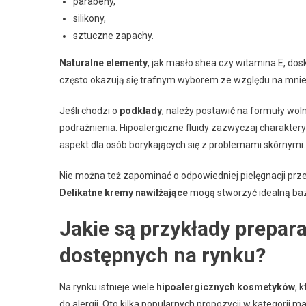
parabeny,
silikony,
sztuczne zapachy.
Naturalne elementy
, jak masło shea czy witamina E, dos
często okazują się trafnym wyborem ze względu na mniej
Jeśli chodzi o
podkłady
, należy postawić na formuły wo
podrażnienia. Hipoalergiczne fluidy zazwyczaj charaktery
aspekt dla osób borykających się z problemami skórnymi.
Nie można też zapominać o odpowiedniej pielęgnacji prze
Delikatne kremy nawilżające
mogą stworzyć idealną bazę
Jakie są przykłady prepar
dostępnych na rynku?
Na rynku istnieje wiele
hipoalergicznych kosmetyków
, 
do alergii. Oto kilka popularnych propozycji w kategorii ma