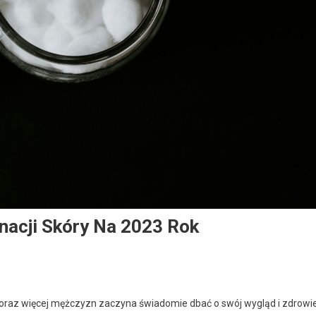
nacji Skóry Na 2023 Rok
coraz więcej mężczyzn zaczyna świadomie dbać o swój wygląd i zdrowi