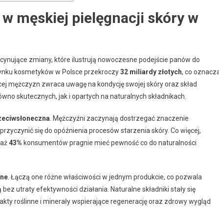
 w męskiej pielęgnacji skóry w
scynujące zmiany, które ilustrują nowoczesne podejście panów do
 rynku kosmetyków w Polsce przekroczy
32 miliardy złotych
, co oznacz
ej mężczyzn zwraca uwagę na kondycję swojej skóry oraz skład
wno skutecznych, jak i opartych na naturalnych składnikach.
zeciwsłoneczna
. Mężczyźni zaczynają dostrzegać znaczenie
zyczynić się do opóźnienia procesów starzenia skóry. Co więcej,
 aż
43%
konsumentów pragnie mieć pewność co do naturalności
jne
. Łączą one różne właściwości w jednym produkcie, co pozwala
ez utraty efektywności działania. Naturalne składniki stały się
akty roślinne i minerały wspierające regenerację oraz zdrowy wygląd