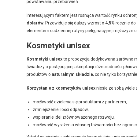
powstawaniu przebarwień.
Interesującym faktem jest rosnąca wartość rynku ochron
dolarów
. Przewiduje się dalszy wzrost o
4,5%
rocznie do
elementem codziennej rutyny pielęgnacyjnej mężczyzn o
Kosmetyki unisex
Kosmetyki unisex
to propozycja dedykowana zarówno mę
świadczy o postępującej akceptacji różnorodności płciow
produktów o
naturalnym składzie
, co nie tylko korzystn
Korzystanie z kosmetyków unisex
niesie ze sobą wiele 
możliwość dzielenia się produktami z partnerem,
zmniejszenie ilości odpadów,
wspieranie idei zrównoważonego rozwoju,
możliwość wyrażenia własnej tożsamości bez ogranicz
Wśród najchętniej wybieranych kosmetyków unisex znajdu