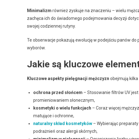
Minimalizm
również zyskuje na znaczeniu – wielu mężcz
zachęca ich do świadomego podejmowania decyzji dotyc
swojej codziennej rutyny.
Te obserwacje pokazują ewolucję w podejściu panów do piel
wyborów.
Jakie są kluczowe elemen
Kluczowe aspekty pielęgnacji mężczyzn
obejmują kilka 
ochrona przed słońcem
– Stosowanie filtrów UV jest
promieniowaniem słonecznym,
kosmetyki o wielu funkcjach
– Coraz więcej mężczyzn
matujące i ochronne,
naturalny skład kosmetyków
– Wybierając preparaty 
podrażnień oraz alergii skórnych,
minimalizm w pielęgnacji
– Ograniczenie liczby uży