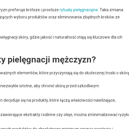
yzn preferuje krótsze i prostsze
rytuały pielęgnacyjne
. Taka zmiana
zących wyboru produktów oraz eliminowania zbędnych kroków ze
ęgnacji skóry, gdzie jakość i naturalność stają się kluczowe dla ich
ty pielęgnacji mężczyzn?
ważnych elementów, które przyczyniają się do skutecznej troski o skórę
 niezwykle istotne, aby chronić skórę przed szkodliwym
 decyduje się na produkty, które łączą właściwości nawilżające,
zawierające ekstrakty roślinne czy oleje, można zminimalizować ryzyk
wanych produktów do absolutnego minimum sprzyja prostocie i