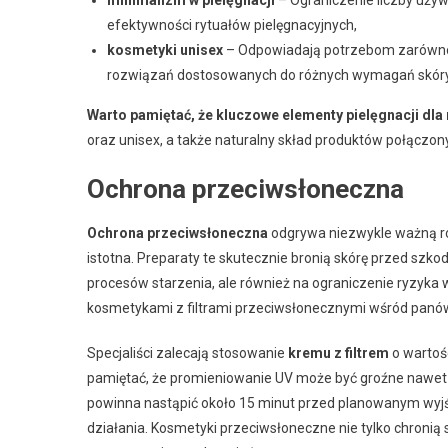
efektywności rytuałów pielęgnacyjnych,
kosmetyki unisex
– Odpowiadają potrzebom zarówno k
rozwiązań dostosowanych do różnych wymagań skóry
Warto pamiętać, że kluczowe elementy pielęgnacji dla
oraz unisex, a także naturalny skład produktów połączo
Ochrona przeciwsłoneczna
Ochrona przeciwsłoneczna
odgrywa niezwykle ważną rol
istotna. Preparaty te skutecznie bronią skórę przed sz
procesów starzenia, ale również na ograniczenie ryzyka
kosmetykami z filtrami przeciwsłonecznymi wśród panó
Specjaliści zalecają stosowanie
kremu z filtrem
o wartoś
pamiętać, że promieniowanie UV może być groźne nawet 
powinna nastąpić około 15 minut przed planowanym wyjśc
działania. Kosmetyki przeciwsłoneczne nie tylko chronią