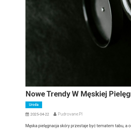
Nowe Trendy W Męskiej Pielęg
Uroda
Pudrovane.pl
2025-04-22
Męska pielęgnacja skóry przestaje być tematem tabu, a 