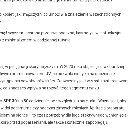
obiet, jak i mężczyzn, co umożliwia znalezienie wszechstronnych
.
 mężczyzn to:
ochrona przeciwsłoneczna, kosmetyki wielofunkcyjne
ny z minimalizmem w codziennej rutynie.
ę w pielęgnacji skóry mężczyzn. W 2023 roku staje się coraz bardziej
kodliwym promieniowaniem
UV
, co pozwala nie tylko na opóźnienie
 wystąpienia nowotworów skóry. Zauważalny jest wzrost zainteresowan
w, co znacząco wpływa na rozwój tego segmentu rynku.
ci
SPF 30
lub
50
codziennie, bez względu na porę roku. Ważne jest, aby
w dni pochmurne czy podczas zimnych miesięcy. Aplikacja preparatu
iem na słońce – to czas potrzebny dla jego efektywnego wchłonięcia 
 skórę przed poparzeniami, ale także skutecznie zapobiegają