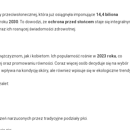
y przeciwsłonecznej, która już osiągnęła imponujące
14,4 biliona
 roku
2030
. To dowodzi, że
ochrona przed słońcem
staje się integraln
raz ich rosnącej świadomości zdrowotnej.
żczyznom, jak i kobietom. Ich popularność rośnie w
2023 roku
, co
ej oraz promowaniu równości. Coraz więcej osób decyduje się na wybór
ie wpływa na kondycję skóry, ale również wpisuje się w ekologiczne trendy
zalet:
eń narzuconych przez tradycyjne podziały płci.
ją się: