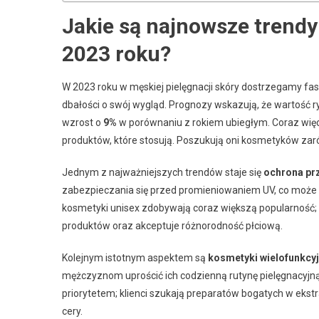
Jakie są najnowsze trendy
2023 roku?
W 2023 roku w męskiej pielęgnacji skóry dostrzegamy fa
dbałości o swój wygląd. Prognozy wskazują, że wartość
wzrost o
9%
w porównaniu z rokiem ubiegłym. Coraz więc
produktów, które stosują. Poszukują oni kosmetyków zaró
Jednym z najważniejszych trendów staje się
ochrona pr
zabezpieczania się przed promieniowaniem UV, co może pr
kosmetyki unisex zdobywają coraz większą popularność;
produktów oraz akceptuje różnorodność płciową.
Kolejnym istotnym aspektem są
kosmetyki wielofunkcy
mężczyznom uprościć ich codzienną rutynę pielęgnacyjną b
priorytetem; klienci szukają preparatów bogatych w ekstr
cery.