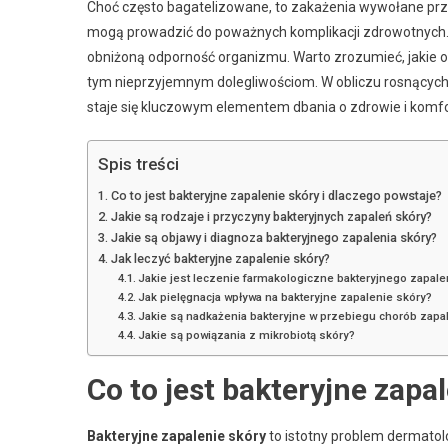
Choć często bagatelizowane, to zakażenia wywołane przez
mogą prowadzić do poważnych komplikacji zdrowotnych. P
obniżoną odporność organizmu. Warto zrozumieć, jakie o
tym nieprzyjemnym dolegliwościom. W obliczu rosnącyc
staje się kluczowym elementem dbania o zdrowie i komfo
Spis treści
Co to jest bakteryjne zapalenie skóry i dlaczego powstaje?
Jakie są rodzaje i przyczyny bakteryjnych zapaleń skóry?
Jakie są objawy i diagnoza bakteryjnego zapalenia skóry?
Jak leczyć bakteryjne zapalenie skóry?
Jakie jest leczenie farmakologiczne bakteryjnego zapale
Jak pielęgnacja wpływa na bakteryjne zapalenie skóry?
Jakie są nadkażenia bakteryjne w przebiegu chorób zapa
Jakie są powiązania z mikrobiotą skóry?
Co to jest bakteryjne zapa
Bakteryjne zapalenie skóry
to istotny problem dermatolo