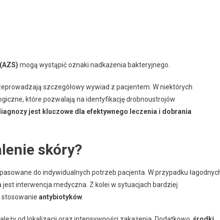
 (AZS)
mogą wystąpić oznaki nadkażenia bakteryjnego.
przeprowadzają szczegółowy wywiad z pacjentem. W niektórych
iczne, które pozwalają na identyfikację drobnoustrojów
diagnozy jest kluczowe dla efektywnego leczenia i dobrania
alenie skóry?
pasowane do indywidualnych potrzeb pacjenta. W przypadku łagodnyc
jest interwencja medyczna. Z kolei w sytuacjach bardziej
ę stosowanie
antybiotyków
.
ależy od lokalizacji oraz intensywności zakażenia. Dodatkowo,
środki