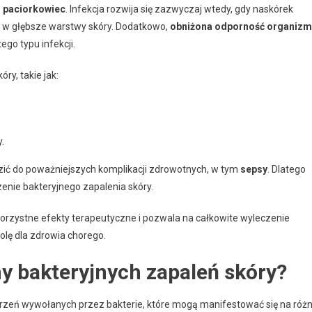
z
paciorkowiec
. Infekcja rozwija się zazwyczaj wtedy, gdy naskórek
 w głębsze warstwy skóry. Dodatkowo,
obniżona odporność organiz
go typu infekcji.
ry, takie jak:
.
ić do poważniejszych komplikacji zdrowotnych, w tym
sepsy
. Dlatego
enie bakteryjnego zapalenia skóry.
korzystne efekty terapeutyczne i pozwala na całkowite wyleczenie
lę dla zdrowia chorego.
ny bakteryjnych zapaleń skóry?
rzeń wywołanych przez bakterie, które mogą manifestować się na róż