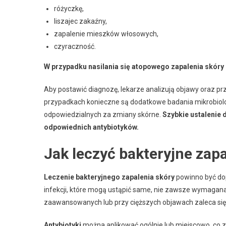
różyczkę,
liszajec zakaźny,
zapalenie mieszków włosowych,
czyraczność.
W przypadku nasilania się atopowego zapalenia skóry
Aby postawić diagnozę, lekarze analizują objawy oraz 
przypadkach konieczne są dodatkowe badania mikrobiolog
odpowiedzialnych za zmiany skórne.
Szybkie ustalenie 
odpowiednich antybiotyków.
Jak leczyć bakteryjne zap
Leczenie bakteryjnego zapalenia skóry
powinno być do
infekcji, które mogą ustąpić same, nie zawsze wymagana 
zaawansowanych lub przy cięższych objawach zaleca si
Antybiotyki
można aplikować ogólnie lub miejscowo, co z