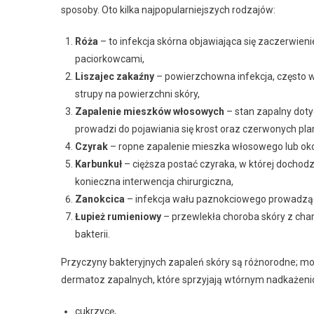
sposoby. Oto kilka najpopularniejszych rodzajów:
Róża
– to infekcja skórna objawiająca się zaczerwi
paciorkowcami,
Liszajec zakaźny
– powierzchowna infekcja, często 
strupy na powierzchni skóry,
Zapalenie mieszków włosowych
– stan zapalny dot
prowadzi do pojawiania się krost oraz czerwonych pla
Czyrak
– ropne zapalenie mieszka włosowego lub ok
Karbunkuł
– cięższa postać czyraka, w której dochod
konieczna interwencja chirurgiczna,
Zanokcica
– infekcja wału paznokciowego prowadząca 
Łupież rumieniowy
– przewlekła choroba skóry z ch
bakterii.
Przyczyny bakteryjnych zapaleń skóry są różnorodne; m
dermatoz zapalnych, które sprzyjają wtórnym nadkażenio
cukrzycę,