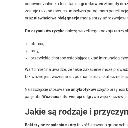
odpowiedzialne za ten stan są
gronkowiec złocisty
ora
zostaje uszkodzony, co umożliwia patogenom penetrację
oraz
niewłaściwa pielęgnacja
mogą sprzyjać rozwojowi te
Do czynników ryzyka
należą wszelkiego rodzaju urazy skó
otarcia,
rany,
przewlekłe choroby osłabiające układ immunologiczny
Warto mieć na uwadze, że takie zakażenie może prowadz
tak ważne jest wczesne rozpoznanie oraz skuteczne lecz
Na szczęście stosowanie
antybiotyków
często przynosi 
pacjenta.
Wczesna interwencja
odgrywa więc kluczową ro
Jakie są rodzaje i przyczy
Bakteryjne zapalenia skóry
to zróżnicowana grupa scho