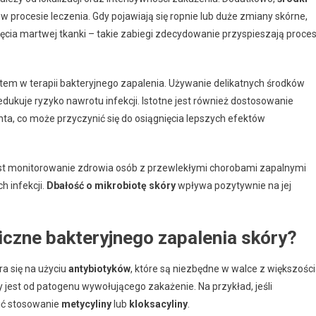
w procesie leczenia. Gdy pojawiają się ropnie lub duże zmiany skórne,
cia martwej tkanki – takie zabiegi zdecydowanie przyspieszają proce
em w terapii bakteryjnego zapalenia. Używanie delikatnych środków
dukuje ryzyko nawrotu infekcji. Istotne jest również dostosowanie
nta, co może przyczynić się do osiągnięcia lepszych efektów
st monitorowanie zdrowia osób z przewlekłymi chorobami zapalnymi
h infekcji.
Dbałość o mikrobiotę skóry
wpływa pozytywnie na jej
iczne bakteryjnego zapalenia skóry?
a się na użyciu
antybiotyków
, które są niezbędne w walce z większośc
y jest od patogenu wywołującego zakażenie. Na przykład, jeśli
cić stosowanie
metycyliny
lub
kloksacyliny
.