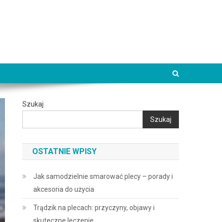
Szukaj
Szukaj
OSTATNIE WPISY
Jak samodzielnie smarować plecy – porady i
akcesoria do użycia
Trądzik na plecach: przyczyny, objawy i
skuteczne leczenie