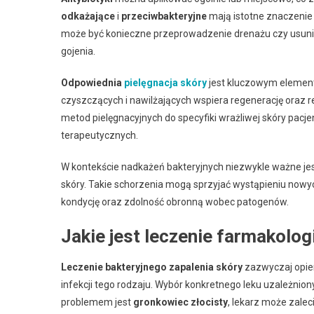
odkażające
i
przeciwbakteryjne
mają istotne znaczenie 
może być konieczne przeprowadzenie drenażu czy usunię
gojenia.
Odpowiednia
pielęgnacja skóry
jest kluczowym element
czyszczących i nawilżających wspiera regenerację oraz re
metod pielęgnacyjnych do specyfiki wrażliwej skóry pacje
terapeutycznych.
W kontekście nadkażeń bakteryjnych niezwykle ważne je
skóry. Takie schorzenia mogą sprzyjać wystąpieniu nowyc
kondycję oraz zdolność obronną wobec patogenów.
Jakie jest leczenie farmakolog
Leczenie bakteryjnego zapalenia skóry
zazwyczaj opier
infekcji tego rodzaju. Wybór konkretnego leku uzależnion
problemem jest
gronkowiec złocisty
, lekarz może zale