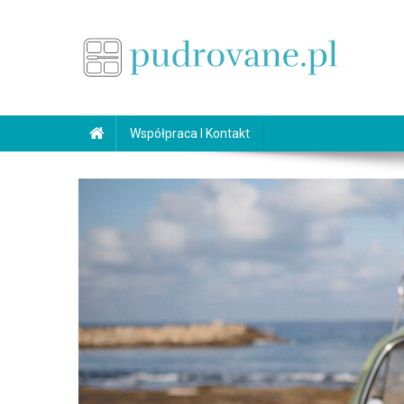
Skip
to
content
pudrovane.pl
Makijaż ślubny
Współpraca I Kontakt