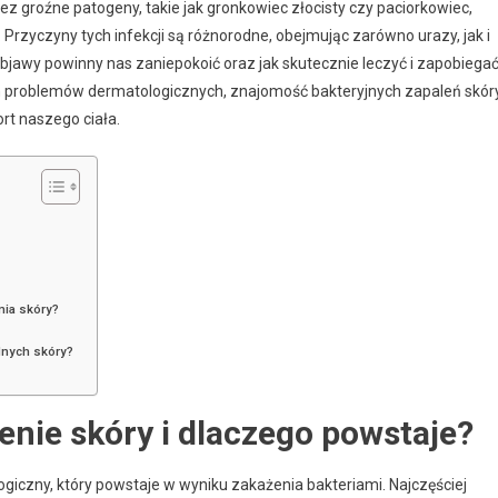
 groźne patogeny, takie jak gronkowiec złocisty czy paciorkowiec,
rzyczyny tych infekcji są różnorodne, obejmując zarówno urazy, jak i
bjawy powinny nas zaniepokoić oraz jak skutecznie leczyć i zapobiega
h problemów dermatologicznych, znajomość bakteryjnych zapaleń skór
rt naszego ciała.
nia skóry?
lnych skóry?
lenie skóry i dlaczego powstaje?
giczny, który powstaje w wyniku zakażenia bakteriami. Najczęściej