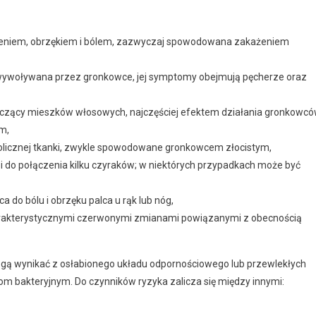
enieniem, obrzękiem i bólem, zazwyczaj spowodowana zakażeniem
wywoływana przez gronkowce, jej symptomy obejmują pęcherze oraz
yczący mieszków włosowych, najczęściej efektem działania gronkowcó
m,
olicznej tkanki, zwykle spowodowane gronkowcem złocistym,
zi do połączenia kilku czyraków; w niektórych przypadkach może być
do bólu i obrzęku palca u rąk lub nóg,
arakterystycznymi czerwonymi zmianami powiązanymi z obecnością
ogą wynikać z osłabionego układu odpornościowego lub przewlekłych
m bakteryjnym. Do czynników ryzyka zalicza się między innymi: