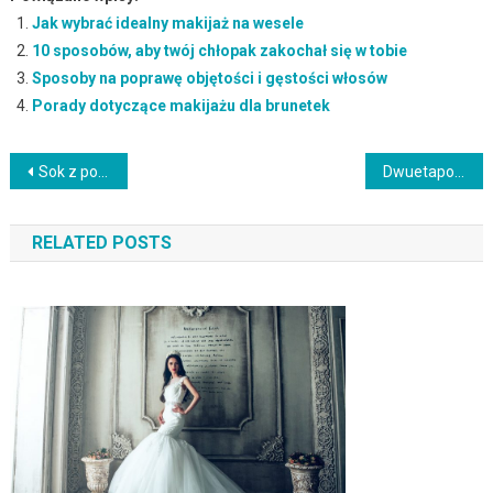
Jak wybrać idealny makijaż na wesele
10 sposobów, aby twój chłopak zakochał się w tobie
Sposoby na poprawę objętości i gęstości włosów
Porady dotyczące makijażu dla brunetek
Nawigacja
Sok z pokrzywy na włosy – efekty, właściwości i stosowanie
Dwuetapowe oczyszczanie twarzy: Jak skutecznie zadbać o cerę?
wpisu
RELATED POSTS