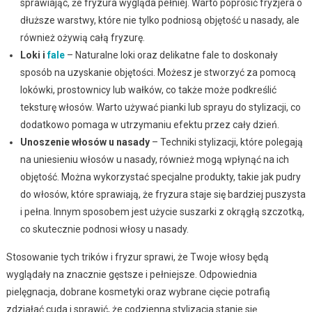
sprawiając, że fryzura wygląda pełniej. Warto poprosić fryzjera o
dłuższe warstwy, które nie tylko podniosą objętość u nasady, ale
również ożywią całą fryzurę.
Loki i
fale
– Naturalne loki oraz delikatne fale to doskonały
sposób na uzyskanie objętości. Możesz je stworzyć za pomocą
lokówki, prostownicy lub wałków, co także może podkreślić
teksturę włosów. Warto używać pianki lub sprayu do stylizacji, co
dodatkowo pomaga w utrzymaniu efektu przez cały dzień.
Unoszenie włosów u nasady
– Techniki stylizacji, które polegają
na uniesieniu włosów u nasady, również mogą wpłynąć na ich
objętość. Można wykorzystać specjalne produkty, takie jak pudry
do włosów, które sprawiają, że fryzura staje się bardziej puszysta
i pełna. Innym sposobem jest użycie suszarki z okrągłą szczotką,
co skutecznie podnosi włosy u nasady.
Stosowanie tych trików i fryzur sprawi, że Twoje włosy będą
wyglądały na znacznie gęstsze i pełniejsze. Odpowiednia
pielęgnacja, dobrane kosmetyki oraz wybrane cięcie potrafią
zdziałać cuda i sprawić, że codzienna stylizacja stanie się