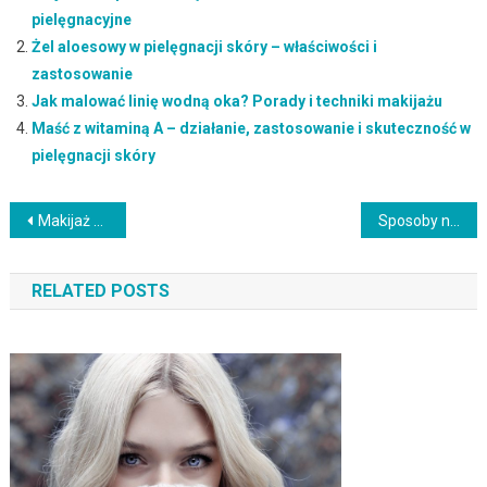
pielęgnacyjne
Żel aloesowy w pielęgnacji skóry – właściwości i
zastosowanie
Jak malować linię wodną oka? Porady i techniki makijażu
Maść z witaminą A – działanie, zastosowanie i skuteczność w
pielęgnacji skóry
Nawigacja
Makijaż na wieczór: jak dodać sobie odrobinę blasku
Sposoby na naturalne zagęszczenie i wydłużenie rzęs
wpisu
RELATED POSTS