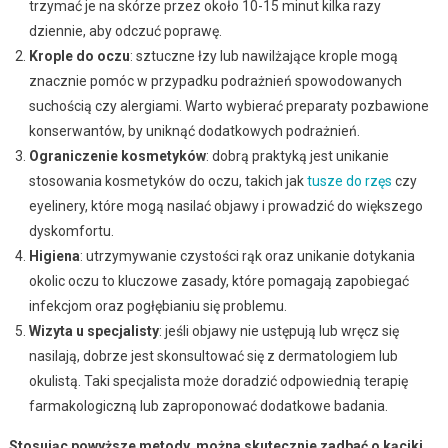
trzymać je na skórze przez około 10-15 minut kilka razy
dziennie, aby odczuć poprawę.
Krople do oczu
: sztuczne łzy lub nawilżające krople mogą
znacznie pomóc w przypadku podrażnień spowodowanych
suchością czy alergiami. Warto wybierać preparaty pozbawione
konserwantów, by uniknąć dodatkowych podrażnień.
Ograniczenie kosmetyków
: dobrą praktyką jest unikanie
stosowania kosmetyków do oczu, takich jak
tusze do rzęs
czy
eyelinery, które mogą nasilać objawy i prowadzić do większego
dyskomfortu.
Higiena
: utrzymywanie czystości rąk oraz unikanie dotykania
okolic oczu to kluczowe zasady, które pomagają zapobiegać
infekcjom oraz pogłębianiu się problemu.
Wizyta u specjalisty
: jeśli objawy nie ustępują lub wręcz się
nasilają, dobrze jest skonsultować się z dermatologiem lub
okulistą. Taki specjalista może doradzić odpowiednią terapię
farmakologiczną lub zaproponować dodatkowe badania.
Stosując powyższe metody, można skutecznie zadbać o kąciki