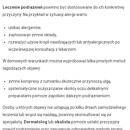
Leczenie podrażnień
powinno być dostosowane do ich konkretnej
przyczyny. Na przykład w sytuacji alergii warto:
unikać alergenów,
zastosować zimne okłady,
rozważyć użycie kropli nawilżających lub antyalergicznych po
wcześniejszej konsultacji z lekarzem.
W domowych warunkach można wypróbować kilka prostych metod
łagodzących objawy:
zimne kompresy z rumianku skutecznie przynoszą ulgę,
systematyczne oczyszczanie okolicy oczu delikatnymi
preparatami pomoże zapobiec dalszym podrażnieniom.
Osoby, u których objawy nie ustępują po kilku dniach samodzielnego
leczenia lub wręcz się nasilają, powinny skonsultować się ze
specjalistą.
Dermatolog
lub
okulista
pomoże ustalić precyzyjny
powód podrażnienia oraz zasugeruje odpowiednie metody terapii.