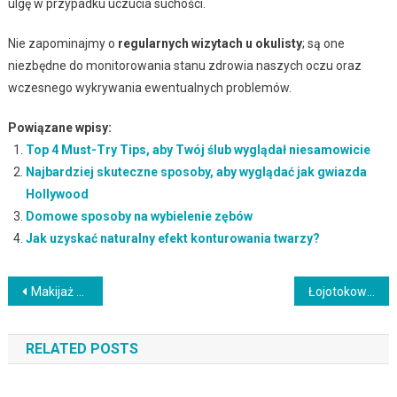
ulgę w przypadku uczucia suchości.
Nie zapominajmy o
regularnych wizytach u okulisty
; są one
niezbędne do monitorowania stanu zdrowia naszych oczu oraz
wczesnego wykrywania ewentualnych problemów.
Powiązane wpisy:
Top 4 Must-Try Tips, aby Twój ślub wyglądał niesamowicie
Najbardziej skuteczne sposoby, aby wyglądać jak gwiazda
Hollywood
Domowe sposoby na wybielenie zębów
Jak uzyskać naturalny efekt konturowania twarzy?
Nawigacja
Makijaż dla zielonych oczu – jak podkreślić ich urok?
Łojotokowe zapalenie skóry twarzy: objawy, przyczyny i leczenie
wpisu
RELATED POSTS