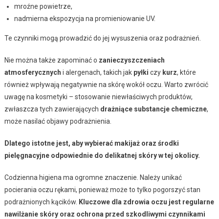
mroźne powietrze,
nadmierna ekspozycja na promieniowanie UV.
Te czynniki mogą prowadzić do jej wysuszenia oraz podrażnień.
Nie można także zapominać o
zanieczyszczeniach
atmosferycznych
i alergenach, takich jak
pyłki
czy
kurz
, które
również wpływają negatywnie na skórę wokół oczu. Warto zwrócić
uwagę na kosmetyki – stosowanie niewłaściwych produktów,
zwłaszcza tych zawierających
drażniące substancje chemiczne
,
może nasilać objawy podrażnienia.
Dlatego istotne jest, aby wybierać makijaż oraz środki
pielęgnacyjne odpowiednie do delikatnej skóry w tej okolicy.
Codzienna higiena ma ogromne znaczenie. Należy unikać
pocierania oczu rękami, ponieważ może to tylko pogorszyć stan
podrażnionych kącików.
Kluczowe dla zdrowia oczu jest regularne
nawilżanie skóry oraz ochrona przed szkodliwymi czynnikami