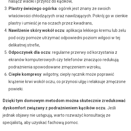
nasącz waciki i przyłóż do kącików,
Plastry świeżego ogórka
: ogórek jest znany ze swoich
właściwości chłodzących oraz nawilżających. Pokrój go w cienkie
plastry i umieść je na oczach przez kwadrans,
Nawilżenie skóry wokół oczu
: aplikacja lekkiego kremu lub żelu
pod oczy pomoże utrzymać odpowiedni poziom wilgoci w tej
delikatnej strefie,
Odpoczynek dla oczu
: regularne przerwy od korzystania z
ekranów komputerowych czy telefonów znacząco redukują
podrażnienia spowodowane zmęczeniem wzroku,
Ciepłe kompresy
: wilgotny, ciepły ręcznik może poprawić
krążenie krwi wokół oczu, co przynosi ulgę i relaksuje zmęczone
powieki.
Dzięki tym domowym metodom można skutecznie zredukować
dyskomfort związany z podrażnieniem kącików oczu.
Jeśli
jednak objawy nie ustępują, warto rozważyć konsultację ze
specjalistą, aby uzyskać fachową pomoc.