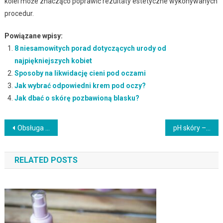
kolei może znacząco poprawić rezultaty estetyczne wykonywanych
procedur.
Powiązane wpisy:
8 niesamowitych porad dotyczących urody od
najpiękniejszych kobiet
Sposoby na likwidację cieni pod oczami
Jak wybrać odpowiedni krem pod oczy?
Jak dbać o skórę pozbawioną blasku?
Nawigacja
Obsługa najmu nieruchomości – kluczowe informacje i korzyści
pH skóry – klucz do zdrowej i pięknej cery
wpisu
RELATED POSTS