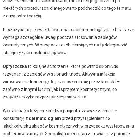
zaczerwienieniem i zaskórnikami, może ulec pogorszeniu po
niektórych procedurach, dlatego warto podchodzić do tego tematu
z dużą ostrożnością.
Łuszczyca
to przewlekła choroba autoimmunologiczna, która także
wymaga szczególnej uwagi podczas stosowania zabiegów
kosmetycznych. W przypadku osób cierpiących na tę dolegliwość
istnieje ryzyko nasilenia objawów.
Opryszczka
to kolejne schorzenie, które powinno skłonić do
rezygnacji z zabiegów w salonach urody. Aktywna infekcja
wirusowa ma tendencję do przenoszenia się przez kontakt –
zarówno z innymi ludźmi, jak i sprzętem kosmetycznym, co
zwiększa ryzyko rozprzestrzenienia wirusa.
Aby zadbać o bezpieczeństwo pacjenta, zawsze zaleca się
konsultację z
dermatologiem
przed przystąpieniem do
jakichkolwiek zabiegów kosmetycznych w przypadku występowania
problemów skórnych. Specjalista oceni stan zdrowia oraz pomoże