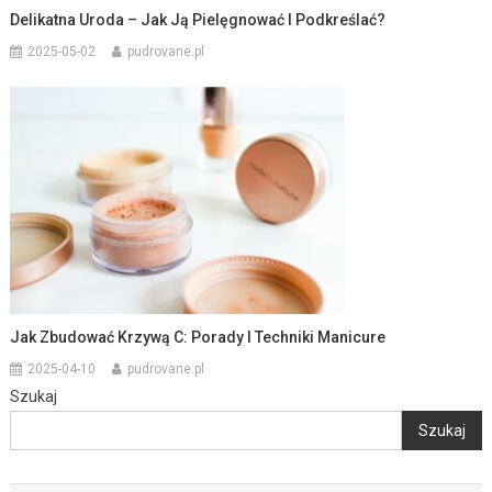
Delikatna Uroda – Jak Ją Pielęgnować I Podkreślać?
2025-05-02
pudrovane.pl
Jak Zbudować Krzywą C: Porady I Techniki Manicure
2025-04-10
pudrovane.pl
Szukaj
Szukaj