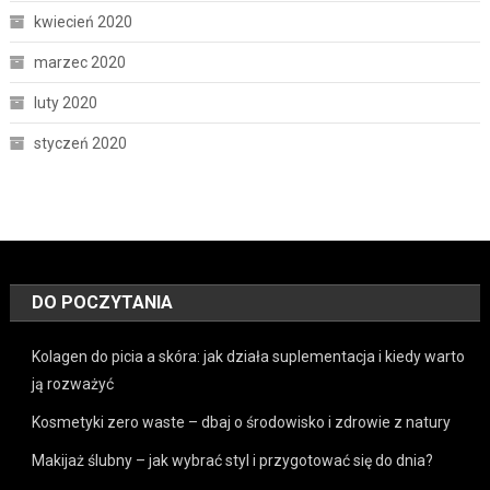
kwiecień 2020
marzec 2020
luty 2020
styczeń 2020
DO POCZYTANIA
Kolagen do picia a skóra: jak działa suplementacja i kiedy warto
ją rozważyć
Kosmetyki zero waste – dbaj o środowisko i zdrowie z natury
Makijaż ślubny – jak wybrać styl i przygotować się do dnia?