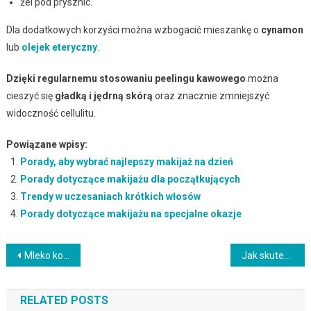
żel pod prysznic.
Dla dodatkowych korzyści można wzbogacić mieszankę o
cynamon
lub
olejek eteryczny
.
Dzięki regularnemu stosowaniu peelingu kawowego
można
cieszyć się
gładką i jędrną skórą
oraz znacznie zmniejszyć
widoczność cellulitu.
Powiązane wpisy:
Porady, aby wybrać najlepszy makijaż na dzień
Porady dotyczące makijażu dla początkujących
Trendy w uczesaniach krótkich włosów
Porady dotyczące makijażu na specjalne okazje
Nawigacja
Mleko kokosowe – klucz do zdrowej i pięknej skóry twarzy
Jak skutecznie blendować cienie? Przewodnik po technikach makijażu
wpisu
RELATED POSTS