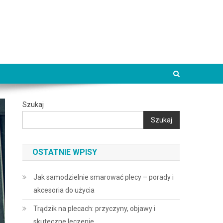
Szukaj
Szukaj
OSTATNIE WPISY
Jak samodzielnie smarować plecy – porady i
akcesoria do użycia
Trądzik na plecach: przyczyny, objawy i
skuteczne leczenie