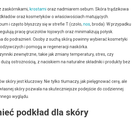
 z zaskórnikami,
krostami
oraz nadmiarem sebum. Skóra trądzikowa
dkładów oraz kosmetyków o właściwościach matujących.
um i często błyszczy się w strefie T (czoło,
nos
, broda). W przypadku
regulują pracę gruczołów łojowych oraz minimalizują połysk.
na do podrażnień. Osoby z suchą skórą powinny wybierać kosmetyki
i odżywczych i pomogą w regeneracji naskórka.
czynniki zewnętrzne, takie jak zmiany temperatury, stres, czy
użą ostrożnością, z naciskiem na naturalne składniki i produkty bez
skóry jest kluczowy. Nie tylko tłumaczy, jak pielęgnować cerę, ale
własnej skóry pozwala na skuteczniejsze podejście do codziennej
ennego wyglądu.
mieć podkład dla skóry