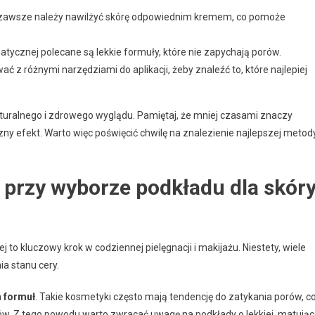
zawsze należy nawilżyć skórę odpowiednim kremem, co pomoże
atycznej polecane są lekkie formuły, które nie zapychają porów.
 z różnymi narzędziami do aplikacji, żeby znaleźć to, które najlepiej
aturalnego i zdrowego wyglądu. Pamiętaj, że mniej czasami znaczy
zny efekt. Warto więc poświęcić chwilę na znalezienie najlepszej metod
y przy wyborze podkładu dla skór
o kluczowy krok w codziennej pielęgnacji i makijażu. Niestety, wiele
a stanu cery.
h formuł
. Takie kosmetyki często mają tendencję do zatykania porów, c
. Z tego powodu warto zwracać uwagę na podkłady o lekkiej, matując