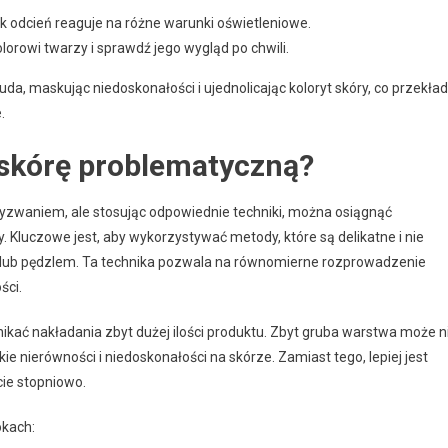
ak odcień reaguje na różne warunki oświetleniowe.
olorowi twarzy i sprawdź jego wygląd po chwili.
a, maskując niedoskonałości i ujednolicając koloryt skóry, co przekła
.
 skórę problematyczną?
yzwaniem, ale stosując odpowiednie techniki, można osiągnąć
 Kluczowe jest, aby wykorzystywać metody, które są delikatne i nie
lub pędzlem. Ta technika pozwala na równomierne rozprowadzenie
ści.
ikać nakładania zbyt dużej ilości produktu. Zbyt gruba warstwa może n
ie nierówności i niedoskonałości na skórze. Zamiast tego, lepiej jest
cie stopniowo.
okach: