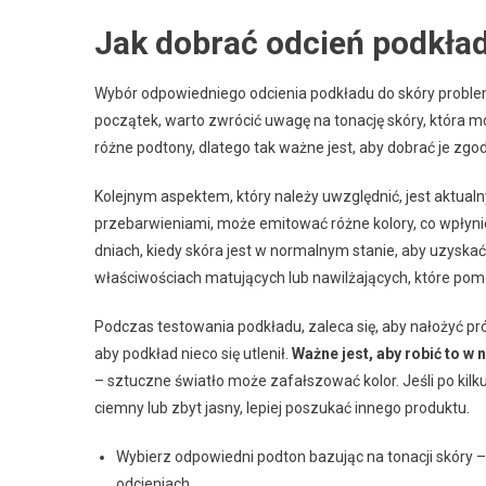
Jak dobrać odcień podkła
Wybór odpowiedniego odcienia podkładu do skóry problema
początek, warto zwrócić uwagę na tonację skóry, która m
różne podtony, dlatego tak ważne jest, aby dobrać je zg
Kolejnym aspektem, który należy uwzględnić, jest aktualn
przebarwieniami, może emitować różne kolory, co wpłyni
dniach, kiedy skóra jest w normalnym stanie, aby uzyskać
właściwościach matujących lub nawilżających, które po
Podczas testowania podkładu, zaleca się, aby nałożyć p
aby podkład nieco się utlenił.
Ważne jest, aby robić to w 
– sztuczne światło może zafałszować kolor. Jeśli po kilk
ciemny lub zbyt jasny, lepiej poszukać innego produktu.
Wybierz odpowiedni podton bazując na tonacji skóry – 
odcieniach.