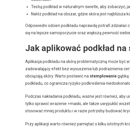
Testuj podkład w naturalnym świetle, aby zobaczyć, j
Nałóż podkład na obszar, gdzie skóra jest najbliższa k
Odpowiedni odcień podkładu naprawdę potrafi zdziałać cud
się na lepsze samopoczucie oraz większą pewność siebie
Jak aplikować podkład na
Aplikacja podkładu na skórę problematyczną może być w
zadowalający efekt bez wysuszenia lub podrażnienia cery.
obciążają skóry. Warto postawić na
stemplowanie
gąbką 
podkładu, co ogranicza ryzyko podkreślenia niedoskonało
Podczas nakładania podkładu, ważne jest również, aby un
tylko sprawić wrażenie >maski, ale także uwypuklić wszelk
stosować mniej produktu i w razie potrzeby budować kry
Przy aplikacji warto również pamiętać o kilku istotnych kr