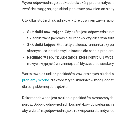
Wybór odpowiedniego podkładu dla skóry problematyczne
zwrócić uwagę na jego skład, ponieważ powinien on nie t
Oto kilka istotnych składników, które powinien zawierać
Składniki nawilżające
: Gdy skóra jest odpowiednio na
Składniki takie jak kwas hialuronowy czy gliceryna sk
Składniki kojące
: Ekstrakty z aloesu, rumianku czy p
skórnych, co jest niezwykle istotne dla osób z proble
Regulatory sebum
: Substancje, które kontrolują wy
nowych wyprysków i zmniejszać błyszczenie się skóry
Warto również unikać podkładów zawierających alkohol o
problemy skórne
. Niektóre z tych składników mogą doda
dla cery skłonnej do trądziku.
Rekomendowane jest szukanie podkładów oznaczonych ja
porów. Doboru odpowiednich kosmetyków do pielęgnacji 
aby wybrać najodpowiedniejsze rozwiązania dla indywidu