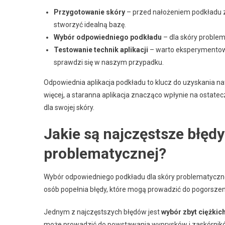
Przygotowanie skóry
– przed nałożeniem podkładu 
stworzyć idealną bazę.
Wybór odpowiedniego podkładu
– dla skóry problem
Testowanie technik aplikacji
– warto eksperymentować
sprawdzi się w naszym przypadku.
Odpowiednia aplikacja podkładu to klucz do uzyskania n
więcej, a staranna aplikacja znacząco wpłynie na ostatec
dla swojej skóry.
Jakie są najczęstsze błęd
problematycznej?
Wybór odpowiedniego podkładu dla skóry problematycznej t
osób popełnia błędy, które mogą prowadzić do pogorszeni
Jednym z najczęstszych błędów jest
wybór zbyt ciężkic
może prowadzić do powstawania wyprysków i zaskórników