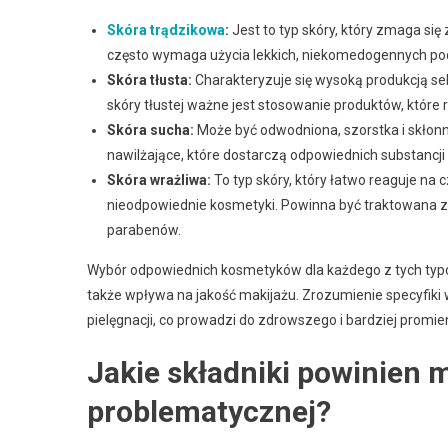
Skóra trądzikowa
:
Jest to typ skóry, który zmaga się
często wymaga użycia lekkich, niekomedogennych po
Skóra tłusta:
Charakteryzuje się wysoką produkcją seb
skóry tłustej ważne jest stosowanie produktów, które 
Skóra sucha:
Może być odwodniona, szorstka i skłon
nawilżające, które dostarczą odpowiednich substancj
Skóra wrażliwa:
To typ skóry, który łatwo reaguje na 
nieodpowiednie kosmetyki. Powinna być traktowana z d
parabenów.
Wybór odpowiednich kosmetyków dla każdego z tych typów 
także wpływa na jakość makijażu. Zrozumienie specyfiki 
pielęgnacji, co prowadzi do zdrowszego i bardziej promi
Jakie składniki powinien 
problematycznej?