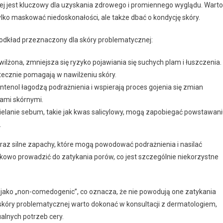
j jest kluczowy dla uzyskania zdrowego i promiennego wyglądu. Warto
ylko maskować niedoskonałości, ale także dbać o kondycję skóry.
 podkład przeznaczony dla skóry problematycznej:
wilżona, zmniejsza się ryzyko pojawiania się suchych plam i łuszczenia.
utecznie pomagają w nawilżeniu skóry.
antenol łagodzą podrażnienia i wspierają proces gojenia się zmian
mami skórnymi.
dzielanie sebum, takie jak kwas salicylowy, mogą zapobiegać powstawan
.
raz silne zapachy, które mogą powodować podrażnienia i nasilać
tkowo prowadzić do zatykania porów, co jest szczególnie niekorzystne
ko „non-comedogenic”, co oznacza, że nie powodują one zatykania
skóry problematycznej warto dokonać w konsultacji z dermatologiem,
alnych potrzeb cery.