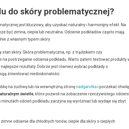
du do skóry problematycznej?
tycznej jest kluczowy, aby uzyskać naturalny i harmonijny efekt. Na
oże być zimna, ciepła lub neutralna. Odcienie podkładów często mają
odnie z własnym typem skóry.
y stan skóry. Skóra problematyczna, np. z trądzikiem czy
e na postrzeganie odcienia podkładu. Warto zatem testować produkty 
 najlepsze rezultaty. Dobrze jest również wybrać podkłady o
mogą zniwelować niedoskonałości.
róbkę na żuchwę lub na wewnętrzną stronę
nadgarstka
i poczekać chwilę
naturalnym świetle
, które pozwoli na zobaczenie rzeczywistego odcien
u minutach odcień podkładu zaczyna się wyróżniać lub wydaje się zbyt
zimne odcienie dla chłodnych tonów, ciepłe dla skóry o ciepłych