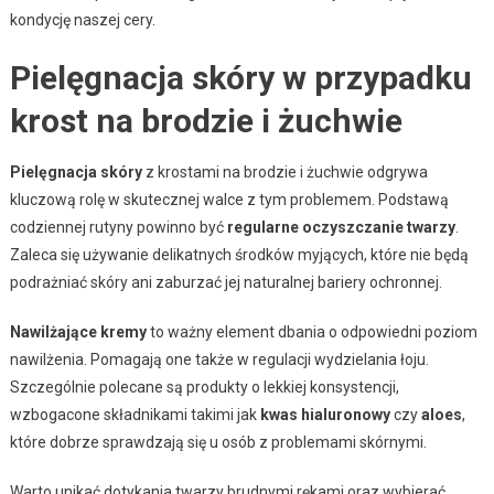
kondycję naszej cery.
Pielęgnacja skóry w przypadku
krost na brodzie i żuchwie
Pielęgnacja skóry
z krostami na brodzie i żuchwie odgrywa
kluczową rolę w skutecznej walce z tym problemem. Podstawą
codziennej rutyny powinno być
regularne oczyszczanie twarzy
.
Zaleca się używanie delikatnych środków myjących, które nie będą
podrażniać skóry ani zaburzać jej naturalnej bariery ochronnej.
Nawilżające kremy
to ważny element dbania o odpowiedni poziom
nawilżenia. Pomagają one także w regulacji wydzielania łoju.
Szczególnie polecane są produkty o lekkiej konsystencji,
wzbogacone składnikami takimi jak
kwas hialuronowy
czy
aloes
,
które dobrze sprawdzają się u osób z problemami skórnymi.
Warto unikać dotykania twarzy brudnymi rękami oraz wybierać