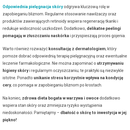
Odpowiednia pielęgnacja skóry
odgrywa kluczową rolę w
zapobieganiu bliznom. Regularne stosowanie nawilżaczy oraz
produktów zawierających retinoidy wspiera regenerację tkanki i
redukuje widoczność uszkodzeń. Dodatkowo,
delikatne peelingi
pomagają w złuszczaniu naskórka
i przyspieszają proces gojenia.
Warto również rozważyć
konsultację z dermatologiem
, który
pomoże dobrać odpowiednią terapię pielęgnacyjną oraz ewentualne
leczenie farmakologiczne. Nie można zapominać o
utrzymywaniu
higieny skóry
i regularnym oczyszczaniu; te praktyki są niezwykle
istotne. Ponadto
unikanie stresu korzystnie wpływa na kondycję
cery
, co pomaga w zapobieganiu bliznom po krostach.
Na koniec,
zdrowa dieta bogata w warzywa i owoce
dodatkowo
wspiera stan skóry oraz zmniejsza ryzyko wystąpienia
niedoskonałości. Pamiętajmy –
dbałość o skórę to inwestycja w jej
piękno!