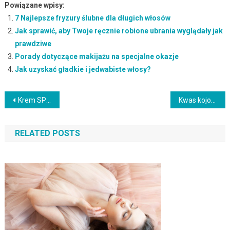
Powiązane wpisy:
7 Najlepsze fryzury ślubne dla długich włosów
Jak sprawić, aby Twoje ręcznie robione ubrania wyglądały jak
prawdziwe
Porady dotyczące makijażu na specjalne okazje
Jak uzyskać gładkie i jedwabiste włosy?
Nawigacja
Krem SPF 50 do cery trądzikowej – ochrona i pielęgnacja skóry
Kwas kojowy – właściwości, działanie i zastosowanie w kosmetykach
wpisu
RELATED POSTS