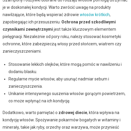
Szampony i odżywki dobrane do rodzaju włosów pomogą utrzymać
je w doskonałej kondycji. Warto zwrócić uwagę na produkty
nawilżające, które będą wspierać zdrowie
włosów krótkich
,
zapobiegając ich przesuszeniu.
Ochrona przed szkodliwymi
czynnikami zewnętrznymi
jest także kluczowym elementem
pielęgnacji. Niezależnie od pory roku, należy stosować kosmetyki
ochronne, które zabezpieczą włosy przed słońcem, wiatrem czy
zanieczyszczeniami.
Stosowanie lekkich olejków, które mogą pomóc w nawilżeniu i
dodaniu blasku.
Regularne mycie włosów, aby usunąć nadmiar sebum i
zanieczyszczenia.
Unikanie intensywnego suszenia włosów gorącym powietrzem,
co może wpłynąć na ich kondycję.
Dodatkowo, warto pamiętać o
zdrowej diecie
, która wpływa na
kondycję włosów. Spożywanie pokarmów bogatych w witaminy i
minerały, takie jak ryby, orzechy oraz warzywa, może przynieść