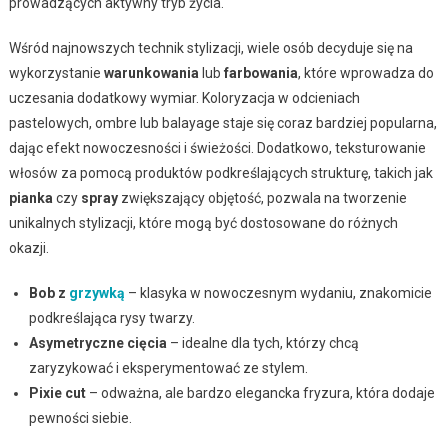
prowadzących aktywny tryb życia.
Wśród najnowszych technik stylizacji, wiele osób decyduje się na
wykorzystanie
warunkowania
lub
farbowania
, które wprowadza do
uczesania dodatkowy wymiar. Koloryzacja w odcieniach
pastelowych, ombre lub balayage staje się coraz bardziej popularna,
dając efekt nowoczesności i świeżości. Dodatkowo, teksturowanie
włosów za pomocą produktów podkreślających strukturę, takich jak
pianka
czy
spray
zwiększający objętość, pozwala na tworzenie
unikalnych stylizacji, które mogą być dostosowane do różnych
okazji.
Bob z
grzywką
– klasyka w nowoczesnym wydaniu, znakomicie
podkreślająca rysy twarzy.
Asymetryczne cięcia
– idealne dla tych, którzy chcą
zaryzykować i eksperymentować ze stylem.
Pixie cut
– odważna, ale bardzo elegancka fryzura, która dodaje
pewności siebie.