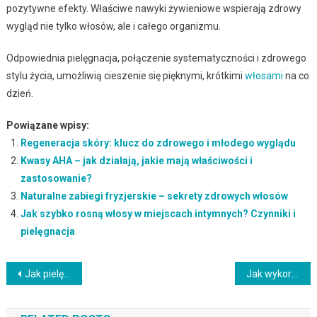
pozytywne efekty. Właściwe nawyki żywieniowe wspierają zdrowy
wygląd nie tylko włosów, ale i całego organizmu.
Odpowiednia pielęgnacja, połączenie systematyczności i zdrowego
stylu życia, umożliwią cieszenie się pięknymi, krótkimi
włosami
na co
dzień.
Powiązane wpisy:
Regeneracja skóry: klucz do zdrowego i młodego wyglądu
Kwasy AHA – jak działają, jakie mają właściwości i
zastosowanie?
Naturalne zabiegi fryzjerskie – sekrety zdrowych włosów
Jak szybko rosną włosy w miejscach intymnych? Czynniki i
pielęgnacja
Nawigacja
Jak pielęgnować skórę wokół oczu w dojrzałym wieku?
Jak wykorzystać dodatki w stylizacji sportowej
wpisu