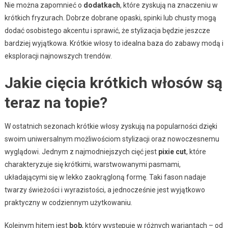
Nie można zapomnieć o
dodatkach
, które zyskują na znaczeniu w
krótkich fryzurach. Dobrze dobrane opaski, spinki lub chusty mogą
dodać osobistego akcentu i sprawić, że stylizacja będzie jeszcze
bardziej wyjątkowa. Krótkie włosy to idealna baza do zabawy modą i
eksploracji najnowszych trendów.
Jakie cięcia krótkich włosów są
teraz na topie?
W ostatnich sezonach krótkie włosy zyskują na popularności dzięki
swoim uniwersalnym możliwościom stylizacji oraz nowoczesnemu
wyglądowi. Jednym z najmodniejszych cięć jest
pixie cut
, które
charakteryzuje się krótkimi, warstwowanymi pasmami,
układającymi się w lekko zaokrągloną formę. Taki fason nadaje
twarzy świeżości i wyrazistości, a jednocześnie jest wyjątkowo
praktyczny w codziennym użytkowaniu.
Kolejnym hitem jest
bob
, który występuje w różnych wariantach – od