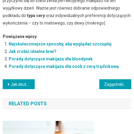
przyczynić się do stworzenia perfekcyjnego makijażu na ten
wyjątkowy dzień. Ważne jest również dobranie odpowiedniego
podkładu do
typu cery
oraz indywidualnych preferencji dotyczących
wykończenia – czy to matowego, czy dewy (mokrego).
Powiązane wpisy:
Najskuteczniejsze sposoby, aby wyglądać szczuplej
Jak zrobić idealne brwi?
Porady dotyczące makijażu dla blondynek
Porady dotyczące makijażu dla osób z cerą trądzikową
Nawigacja
Jak skutecznie pozbyć się drugiego podbródka? Metody i porady
Zagęstniki w kosmetykach: Rola, rodzaje i właściwości
wpisu
RELATED POSTS