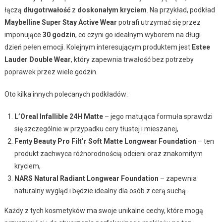
łączą
długotrwałość
z
doskonałym kryciem
. Na przykład, podkład
Maybelline Super Stay Active Wear
potrafi utrzymać się przez
imponujące
30 godzin
, co czyni go idealnym wyborem na długi
dzień pełen emocji. Kolejnym interesującym produktem jest
Estee
Lauder Double Wear
, który zapewnia trwałość bez potrzeby
poprawek przez wiele godzin.
Oto kilka innych polecanych podkładów:
L’Oreal Infallible 24H Matte
– jego matująca formuła sprawdzi
się szczególnie w przypadku cery tłustej i mieszanej,
Fenty Beauty Pro Filt’r Soft Matte Longwear Foundation
– ten
produkt zachwyca różnorodnością odcieni oraz znakomitym
kryciem,
NARS Natural Radiant Longwear Foundation
– zapewnia
naturalny wygląd i będzie idealny dla osób z cerą suchą.
Każdy z tych kosmetyków ma swoje unikalne cechy, które mogą