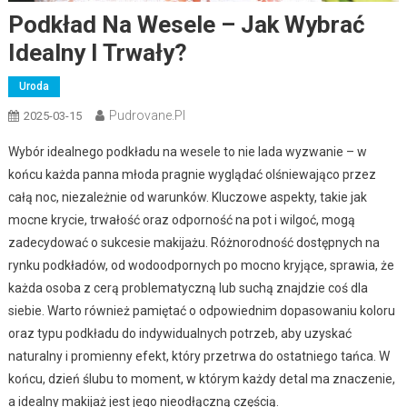
Podkład Na Wesele – Jak Wybrać
Idealny I Trwały?
Uroda
Pudrovane.pl
2025-03-15
Wybór idealnego podkładu na wesele to nie lada wyzwanie – w
końcu każda panna młoda pragnie wyglądać olśniewająco przez
całą noc, niezależnie od warunków. Kluczowe aspekty, takie jak
mocne krycie, trwałość oraz odporność na pot i wilgoć, mogą
zadecydować o sukcesie makijażu. Różnorodność dostępnych na
rynku podkładów, od wodoodpornych po mocno kryjące, sprawia, że
każda osoba z cerą problematyczną lub suchą znajdzie coś dla
siebie. Warto również pamiętać o odpowiednim dopasowaniu koloru
oraz typu podkładu do indywidualnych potrzeb, aby uzyskać
naturalny i promienny efekt, który przetrwa do ostatniego tańca. W
końcu, dzień ślubu to moment, w którym każdy detal ma znaczenie,
a idealny makijaż jest jego nieodłączną częścią.