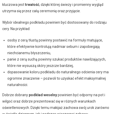
kluczowa jest
trwałość
, dzięki której świeży i promienny wygląd
utrzyma się przez całą ceremonię oraz przyjęcie.
Wybór idealnego podkładu powinien być dostosowany do rodzaju
cery. Na przykład:
osoby z cerą tłustą powinny postawić na formuły matujące,
które efektywnie kontrolują nadmiar sebum i zapobiegają
niechcianemu błyszczeniu,
panie z cerą suchą powinny szukać produktów nawilżających,
które nie wysuszą skóry jeszcze bardziej,
dopasowanie koloru podkładu do naturalnego odcienia cery ma
ogromne znaczenie – pozwoli to uzyskać efekt maksymalnej
naturalności.
Dobrze dobrany
podkład weselny
powinien być odporny na pot i
wilgoć oraz dobrze prezentować się w różnych warunkach
oświetleniowych. Dzięki temu makijaż zachowa swój urok zarówno
w świetle dziennym, jak i podczas wieczornej zabawy.