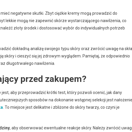
że mieć negatywne skutki. Zbyt ciężkie kremy mogą prowadzić do
byt lekkie mogą nie zapewnić skórze wystarczającego nawilżenia, co
y znaleźć złoty środek i dostosować wybór do indywidualnych potrzeb
adzić dokładną analizę swojego typu skóry oraz zwrócić uwagę na skł
ę skóry i cieszyć się jej zdrowym wyglądem. Pamiętaj, że odpowiednio
oraz długotrwałego nawilżenia.
ający przed zakupem?
ne jest, aby przeprowadzić krótki test, który pozwoli ocenić, jak dany
uteczniejszych sposobów na dokonanie wstępnej selekcji jest nałożeni
ka
. To miejsce jest delikatne i zbliżone do skóry twarzy, co czyni je
dziny
, aby obserwować ewentualne reakcje skóry. Należy zwrócić uwag