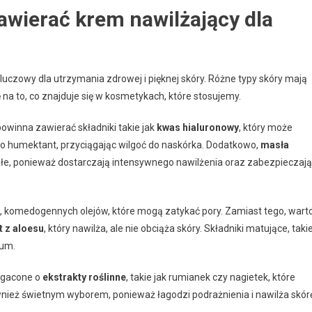
zawierać krem nawilżający dla
uczowy dla utrzymania zdrowej i pięknej skóry. Różne typy skóry mają
na to, co znajduje się w kosmetykach, które stosujemy.
winna zawierać składniki takie jak
kwas hialuronowy
, który może
jako humektant, przyciągając wilgoć do naskórka. Dodatkowo,
masła
ałe, ponieważ dostarczają intensywnego nawilżenia oraz zabezpieczają
ch, komedogennych olejów, które mogą zatykać pory. Zamiast tego, wart
t z aloesu
, który nawilża, ale nie obciąża skóry. Składniki matujące, taki
bum.
bogacone o
ekstrakty roślinne
, takie jak rumianek czy nagietek, które
wnież świetnym wyborem, ponieważ łagodzi podrażnienia i nawilża skór