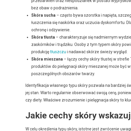
przebarwień oraz niespodzianek w postaci wypryskó
bez obaw o podrażnienia.
Skóra sucha
– często bywa szorstka i napięta, szcz
łuszczenia się naskórka oraz uczucia dyskomfortu. Dl
ochronę i odżywienie.
Skóra tłusta
– charakteryzuje się nadmiernym wydzie
zaskórników i trądziku. Osoby z tym typem skóry pow
produkcję
tłuszczu
i nadawać skórze świeży wygląd.
Skóra mieszana
– łączy cechy skóry tłustej w strefie 
produktów do pielęgnacji skóry mieszanej może być 
poszczególnych obszarów twarzy.
Identyfikacja własnego typu skóry pozwala na bardziej 
jej stan. Warto regularnie obserwować swoją cerę, poniew
czy diety. Właściwe zrozumienie i pielęgnacja skóry to 
Jakie cechy skóry wskazują
W celu określenia typu skóry, istotne jest zwrócenie uwag