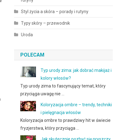
rutyny
w
Styl życia a skóra – porady i rutyny
Typy skóry – przewodnik
Uroda
POLECAM
Typ urody zima: jak dobrać makijaż i
kolory włosów?
Typ urody zima to fascynujący temat, który
przyciąga uwagę nie …
a
Koloryzacja ombre – trendy, techniki
i pielęgnacja włosów
Koloryzacja ombre to prawdziwy hit w świecie
fryzjerstwa, który przyciąga …
Jak skutecznie pozbyć się pryszczy