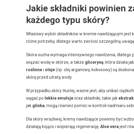
Jakie składniki powinien 
każdego typu skóry?
Właściwy wybór składników w kremie nawilżającym jest kl
różne potrzeby, dlatego warto zwrócić szczególną uwagę 
Skóra sucha wymaga intensywnego nawilżenia, dlatego po
wiązać wodę w skórze, a także
glicerynę
, która działa 
roślinne
i
oleje
(np. olej arganowy, kokosowy) są doskon
skórę przed utratą wody.
W przypadku skóry tłustej, ważne jest, aby unikać ciężki
sięgać po
lekkie emulsje
oraz składniki, takie jak
ekstrak
jak
glinka
, mogą również pomóc w kontroli nadmiaru se
Dla skóry wrażliwej, kremy nawilżające powinny być wz
działają kojąco i wspierają regenerację.
Aloe vera
jest ró