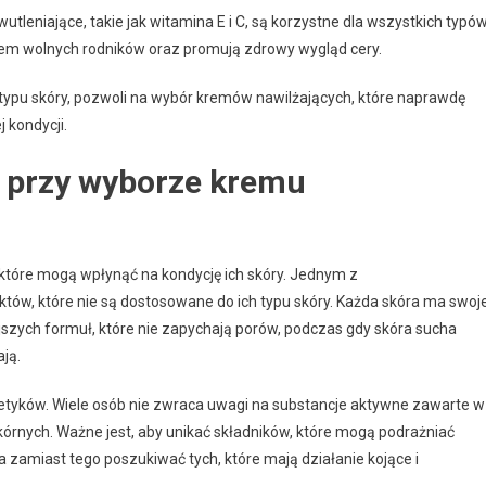
wutleniające, takie jak witamina E i C, są korzystne dla wszystkich typó
iem wolnych rodników oraz promują zdrowy wygląd cery.
 typu skóry, pozwoli na wybór kremów nawilżających, które naprawdę
 kondycji.
y przy wyborze kremu
, które mogą wpłynąć na kondycję ich skóry. Jednym z
ów, które nie są dostosowane do ich typu skóry. Każda skóra ma swoj
jszych formuł, które nie zapychają porów, podczas gdy skóra sucha
ją.
etyków. Wiele osób nie zwraca uwagi na substancje aktywne zawarte w
órnych. Ważne jest, aby unikać składników, które mogą podrażniać
 a zamiast tego poszukiwać tych, które mają działanie kojące i