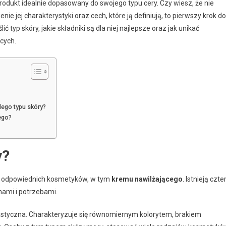
rodukt idealnie dopasowany do swojego typu cery. Czy wiesz, że nie
e jej charakterystyki oraz cech, które ją definiują, to pierwszy krok do
ć typ skóry, jakie składniki są dla niej najlepsze oraz jak unikać
cych.
dego typu skóry?
ego?
y?
ze odpowiednich kosmetyków, w tym
kremu nawilżającego
. Istnieją czte
hami i potrzebami.
lastyczna. Charakteryzuje się równomiernym kolorytem, brakiem