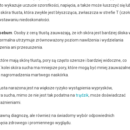
 wykazuje uczucie szorstkości, napięcia, a także może łuszczyć się lu
kóra tłusta, która zwykle jest błyszcząca, zwłaszcza w strefie T (czoł
owstawaniu niedoskonałości.
 sebum
. Osoby z cerą tłustą zauważają, że ich skóra jest bardziej śliska 
 normalna utrzymuje zrównoważony poziom nawilżenia i wydzielania
zenia ani przesuszenia.
 które mają skórę tłustą, pory są często szersze i bardziej widoczne, co
kolei skóra sucha ma mniejsze pory, które mogą być mniej zauważalne
a nagromadzenia martwego naskórka.
tłusta narażona jest na większe ryzyko wystąpienia wyprysków,
a sucha, mimo że nie jest tak podatna na
trądzik
, może doświadczać
ażnieniami.
oprawną diagnozę, ale również na świadomy wybór odpowiednich
nięcia zdrowego i promiennego wyglądu.