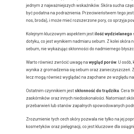
jednym z najważniejszych wskaźników. Skóra sucha często
być podatna na podrażnienia. Przeciwieństwem tego jest s
nos, broda), i może mieć rozszerzone pory, co sprzyja p
Kolejnym kluczowym aspektem jest
ilość wydzielanego
dotyku, co jest wynikiem nadmiaru sebum. Z kolei skóra
sebum, nie wykazując skłonności do nadmiernego błyszc
Warto również zwrócić uwagę na
wygląd porów
. U osób,
wynika z gromadzenia się sebum oraz zanieczyszczeń. Z 
lecz mogą również wyglądać na zapchane ze względu n
Ostatnim czynnikiem jest
skłonność do trądziku
. Cera 
zaskórników oraz innych niedoskonałości. Natomiast skór
przebarwień lub stanów zapalnych spowodowanych podr
Zrozumienie tych cech skóry pozwala nie tylko na jej p
kosmetyków oraz pielęgnacji, co jest kluczowe dla osiąg