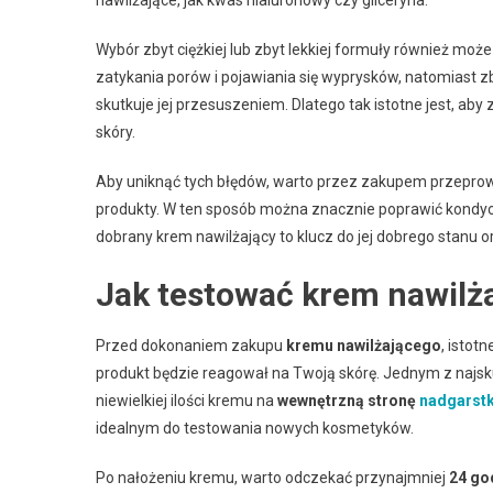
nawilżające, jak kwas hialuronowy czy gliceryna.
Wybór zbyt ciężkiej lub zbyt lekkiej formuły również mo
zatykania porów i pojawiania się wyprysków, natomiast z
skutkuje jej przesuszeniem. Dlatego tak istotne jest, ab
skóry.
Aby uniknąć tych błędów, warto przez zakupem przeprow
produkty. W ten sposób można znacznie poprawić kondycj
dobrany krem nawilżający to klucz do jej dobrego stanu 
Jak testować krem nawilż
Przed dokonaniem zakupu
kremu nawilżającego
, istot
produkt będzie reagował na Twoją skórę. Jednym z najsk
niewielkiej ilości kremu na
wewnętrzną stronę
nadgarst
idealnym do testowania nowych kosmetyków.
Po nałożeniu kremu, warto odczekać przynajmniej
24 go