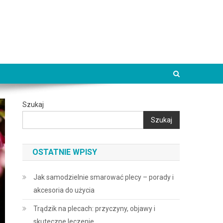
Szukaj
Szukaj
OSTATNIE WPISY
Jak samodzielnie smarować plecy – porady i
akcesoria do użycia
Trądzik na plecach: przyczyny, objawy i
skuteczne leczenie