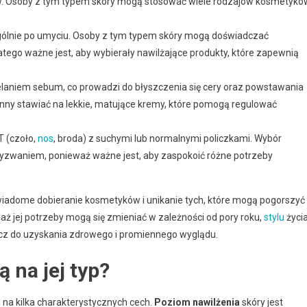
w. Osoby z tym typem skóry mogą stosować wiele rodzajów kosmetykó
ególnie po umyciu. Osoby z tym typem skóry mogą doświadczać
atego ważne jest, aby wybierały nawilżające produkty, które zapewnią
laniem sebum, co prowadzi do błyszczenia się cery oraz powstawania
inny stawiać na lekkie, matujące kremy, które pomogą regulować
T (czoło,
nos
, broda) z suchymi lub normalnymi policzkami. Wybór
wyzwaniem, ponieważ ważne jest, aby zaspokoić różne potrzeby
świadome dobieranie kosmetyków i unikanie tych, które mogą pogorszyć
aż jej potrzeby mogą się zmieniać w zależności od pory roku,
stylu
życi
klucz do uzyskania zdrowego i promiennego wyglądu.
 na jej typ?
i na kilka charakterystycznych cech.
Poziom nawilżenia
skóry jest