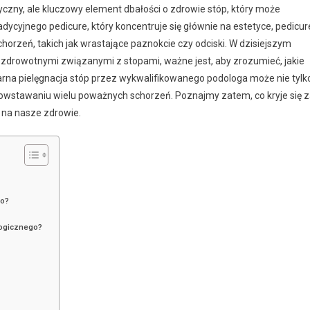
yczny, ale kluczowy element dbałości o zdrowie stóp, który może
dycyjnego pedicure, który koncentruje się głównie na estetyce, pedicur
horzeń, takich jak wrastające paznokcie czy odciski. W dzisiejszym
 zdrowotnymi związanymi z stopami, ważne jest, aby zrozumieć, jakie
ularna pielęgnacja stóp przez wykwalifikowanego podologa może nie tylk
 powstawaniu wielu poważnych schorzeń. Poznajmy zatem, co kryje się 
 na nasze zdrowie.
go?
logicznego?