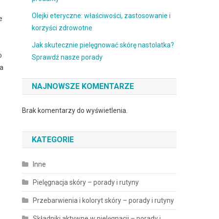
Olejki eteryczne: właściwości, zastosowanie i
e
korzyści zdrowotne
Jak skutecznie pielęgnować skórę nastolatka?
o
Sprawdź nasze porady
za
NAJNOWSZE KOMENTARZE
Brak komentarzy do wyświetlenia.
KATEGORIE
Inne
Pielęgnacja skóry – porady i rutyny
Przebarwienia i koloryt skóry – porady i rutyny
Składniki aktywne w pielęgnacji – porady i