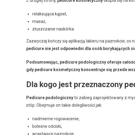
Z drugiej strony,
pedicure kosmetyczny
skupia się na est
relaksująca kąpiel,
masaż,
złuszczanie naskórka.
Zazwyczaj kończy się aplikacją lakieru na paznokcie, co 
pedicure nie jest odpowiedni dla osób borykających s
Podsumowując, pedicure podologiczny oferuje całości
gdy pedicure kosmetyczny koncentruje się przede wsz
Dla kogo jest przeznaczony pe
Pedicure podologiczny
to zabieg zaprojektowany z myś
stóp. Obejmuje on takie dolegliwości jak:
nadmierne rogowacenie,
bolesne odciski,
wrastające paznokcie,