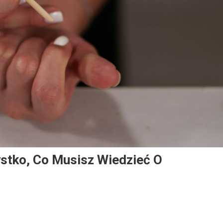
stko, Co Musisz Wiedzieć O