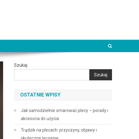
Szukaj
Szukaj
OSTATNIE WPISY
Jak samodzielnie smarować plecy – porady i
akcesoria do użycia
Trądzik na plecach: przyczyny, objawy i
skuteczne leczenie