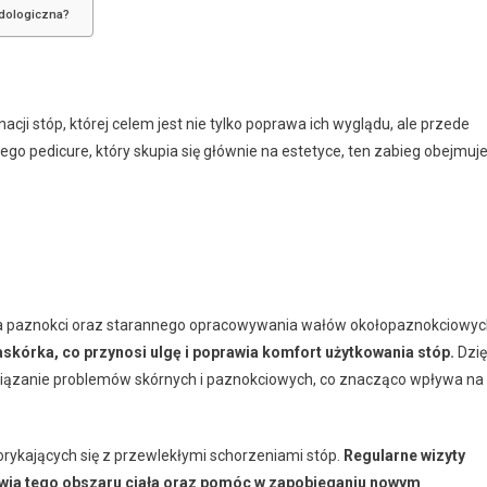
odologiczna?
ji stóp, której celem jest nie tylko poprawa ich wyglądu, ale przede
go pedicure, który skupia się głównie na estetyce, ten zabieg obejmuj
nia paznokci oraz starannego opracowywania wałów okołopaznokciowyc
skórka, co przynosi ulgę i poprawia komfort użytkowania stóp.
Dzię
iązanie problemów skórnych i paznokciowych, co znacząco wpływa na
borykających się z przewlekłymi schorzeniami stóp.
Regularne wizyty
wia tego obszaru ciała oraz pomóc w zapobieganiu nowym