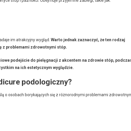
etyce stóp i paznokci. Obejmuje przyjemne zabiegi, takie jak:
nadaje im atrakcyjny wygląd.
Warto jednak zaznaczyć, że ten rodzaj
ię z problemami zdrowotnymi stóp.
owe podejście do pielęgnacji z akcentem na zdrowie stóp, podcza
ystkim na ich estetycznym wyglądzie.
dicure podologiczny?
lą o osobach borykających się z różnorodnymi problemami zdrowotny