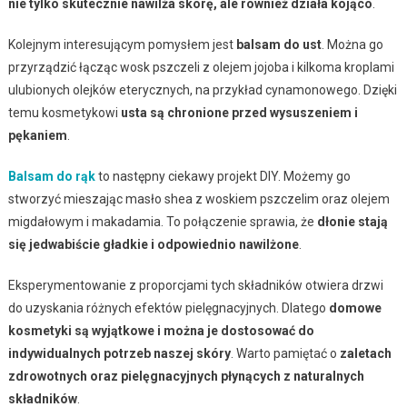
nie tylko skutecznie nawilża skórę, ale również działa kojąco
.
Kolejnym interesującym pomysłem jest
balsam do ust
. Można go
przyrządzić łącząc wosk pszczeli z olejem jojoba i kilkoma kroplami
ulubionych olejków eterycznych, na przykład cynamonowego. Dzięki
temu kosmetykowi
usta są chronione przed wysuszeniem i
pękaniem
.
Balsam do rąk
to następny ciekawy projekt DIY. Możemy go
stworzyć mieszając masło shea z woskiem pszczelim oraz olejem
migdałowym i makadamia. To połączenie sprawia, że
dłonie stają
się jedwabiście gładkie i odpowiednio nawilżone
.
Eksperymentowanie z proporcjami tych składników otwiera drzwi
do uzyskania różnych efektów pielęgnacyjnych. Dlatego
domowe
kosmetyki są wyjątkowe i można je dostosować do
indywidualnych potrzeb naszej skóry
. Warto pamiętać o
zaletach
zdrowotnych oraz pielęgnacyjnych płynących z naturalnych
składników
.