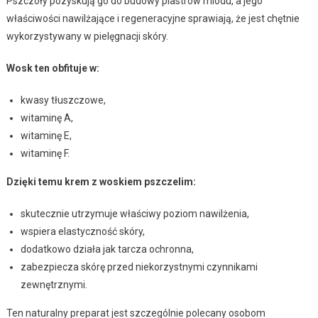
Pszczoły pozyskują go do budowy plastrów miodu, a jego
właściwości nawilżające i regeneracyjne sprawiają, że jest chętnie
wykorzystywany w pielęgnacji skóry.
Wosk ten obfituje w:
kwasy tłuszczowe,
witaminę A,
witaminę E,
witaminę F.
Dzięki temu krem z woskiem pszczelim:
skutecznie utrzymuje właściwy poziom nawilżenia,
wspiera elastyczność skóry,
dodatkowo działa jak tarcza ochronna,
zabezpiecza skórę przed niekorzystnymi czynnikami
zewnętrznymi.
Ten naturalny preparat jest szczególnie polecany osobom