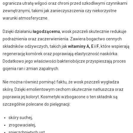
ogranicza utratę wilgoci oraz chroni przed szkodliwymi czynnikami
zewnętrznymi, takimi jak zanieczyszczenia czy niekorzystne
warunki atmosferyczne.
Dzięki działaniu
łagodzącemu
, wosk pszczeli skutecznie redukuje
podrażnienia oraz zaczerwienienia. Zawiera bogactwo cennych
składników odżywczych, takich jak
witaminy A, E i F
, które wspierają
regenerację komórek oraz poprawiają elastyczność naskórka.
Dodatkowo jego właściwości bakteriobójcze przyspieszają proces
gojenia ran i zmian zapalnych.
Nie można również pominąć faktu, że wosk pszczeli wygładza
skórę. Dzięki emolientowym cechom skutecznie natłuszcza oraz
poprawia jej koloryt. Kosmetyki wzbogacone o ten składnik są
szczególnie polecane do pielęgnacji:
skóry suchej,
zrogowaciałej,
spierzchniętych ust,