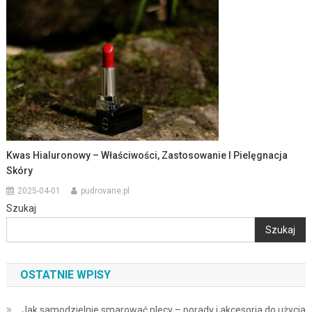
Kwas Hialuronowy – Właściwości, Zastosowanie I Pielęgnacja
Skóry
2025-04-01
pudrovane.pl
Szukaj
Szukaj
OSTATNIE WPISY
Jak samodzielnie smarować plecy – porady i akcesoria do użycia