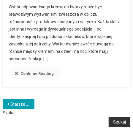
Wybór odpowiedniego kremu do twarzy może być
prawdziwym wyzwaniem, zwłaszcza w obliczu
różnorodności produktów dostępnych na rynku. Każda skóra
jest inna i wymaga indywidualnego podejścia – od
identyfikacji jej typu po dobór składników, które najlepiej
zaspokoją jej potrzeby. Warto również zwrócić uwagę na
różnice między kremami na dzień i na noc, które mają
odmienne funkcje […]
Continue Reading
Nawigacja
Starsze wpisy
Szukaj
po
Szukaj
wpisach