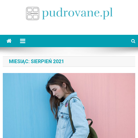
Skip
to
content
pudrovane.pl
Makijaż ślubny
MIESIĄC:
SIERPIEŃ 2021