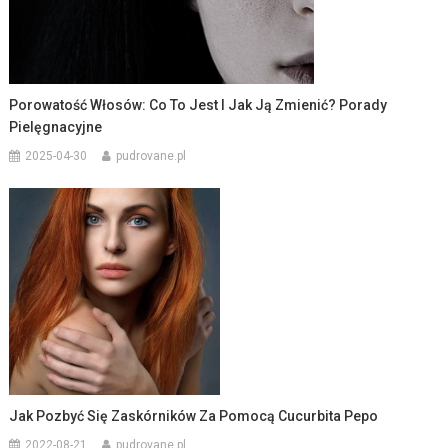
Porowatość Włosów: Co To Jest I Jak Ją Zmienić? Porady
Pielęgnacyjne
2025-04-30
pudrovane.pl
Jak Pozbyć Się Zaskórników Za Pomocą Cucurbita Pepo
2022-08-21
pudrovane.pl