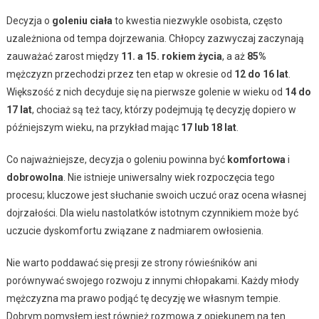
Decyzja o
goleniu ciała
to kwestia niezwykle osobista, często
uzależniona od tempa dojrzewania. Chłopcy zazwyczaj zaczynają
zauważać zarost między
11. a 15. rokiem życia
, a aż
85%
mężczyzn przechodzi przez ten etap w okresie od
12 do 16 lat
.
Większość z nich decyduje się na pierwsze golenie w wieku od
14 do
17 lat
, chociaż są też tacy, którzy podejmują tę decyzję dopiero w
późniejszym wieku, na przykład mając
17 lub 18 lat
.
Co najważniejsze, decyzja o goleniu powinna być
komfortowa
i
dobrowolna
. Nie istnieje uniwersalny wiek rozpoczęcia tego
procesu; kluczowe jest słuchanie swoich uczuć oraz ocena własnej
dojrzałości. Dla wielu nastolatków istotnym czynnikiem może być
uczucie dyskomfortu związane z nadmiarem owłosienia.
Nie warto poddawać się presji ze strony rówieśników ani
porównywać swojego rozwoju z innymi chłopakami. Każdy młody
mężczyzna ma prawo podjąć tę decyzję we własnym tempie.
Dobrym pomysłem jest również rozmowa z opiekunem na ten