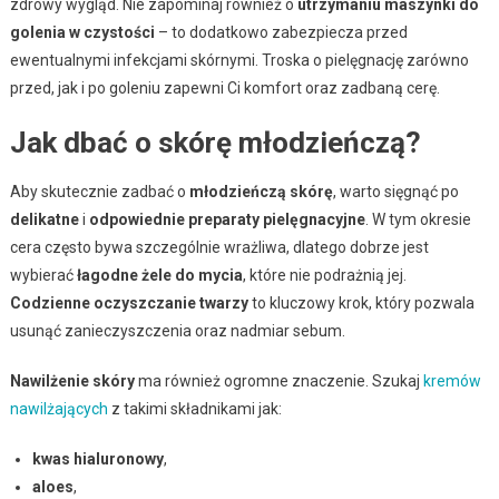
zdrowy wygląd. Nie zapominaj również o
utrzymaniu maszynki do
golenia w czystości
– to dodatkowo zabezpiecza przed
ewentualnymi infekcjami skórnymi. Troska o pielęgnację zarówno
przed, jak i po goleniu zapewni Ci komfort oraz zadbaną cerę.
Jak dbać o skórę młodzieńczą?
Aby skutecznie zadbać o
młodzieńczą skórę
, warto sięgnąć po
delikatne
i
odpowiednie preparaty pielęgnacyjne
. W tym okresie
cera często bywa szczególnie wrażliwa, dlatego dobrze jest
wybierać
łagodne żele do mycia
, które nie podrażnią jej.
Codzienne oczyszczanie twarzy
to kluczowy krok, który pozwala
usunąć zanieczyszczenia oraz nadmiar sebum.
Nawilżenie skóry
ma również ogromne znaczenie. Szukaj
kremów
nawilżających
z takimi składnikami jak:
kwas hialuronowy
,
aloes
,