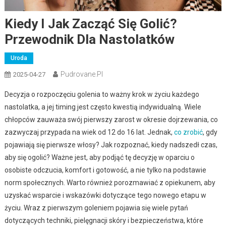
Kiedy I Jak Zacząć Się Golić?
Przewodnik Dla Nastolatków
Uroda
Pudrovane.pl
2025-04-27
Decyzja o rozpoczęciu golenia to ważny krok w życiu każdego
nastolatka, a jej timing jest często kwestią indywidualną. Wiele
chłopców zauważa swój pierwszy zarost w okresie dojrzewania, co
zazwyczaj przypada na wiek od 12 do 16 lat. Jednak,
co zrobić
, gdy
pojawiają się pierwsze włosy? Jak rozpoznać, kiedy nadszedł czas,
aby się ogolić? Ważne jest, aby podjąć tę decyzję w oparciu o
osobiste odczucia, komfort i gotowość, a nie tylko na podstawie
norm społecznych. Warto również porozmawiać z opiekunem, aby
uzyskać wsparcie i wskazówki dotyczące tego nowego etapu w
życiu. Wraz z pierwszym goleniem pojawia się wiele pytań
dotyczących techniki, pielęgnacji skóry i bezpieczeństwa, które