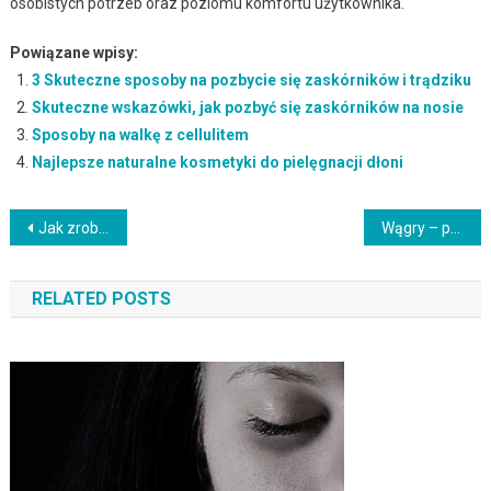
osobistych potrzeb oraz poziomu komfortu użytkownika.
Powiązane wpisy:
3 Skuteczne sposoby na pozbycie się zaskórników i trądziku
Skuteczne wskazówki, jak pozbyć się zaskórników na nosie
Sposoby na walkę z cellulitem
Najlepsze naturalne kosmetyki do pielęgnacji dłoni
Nawigacja
Jak zrobić spray do włosów? Przewodnik krok po kroku
Wągry – przyczyny, kosmetyki i naturalne sposoby ich redukcji
wpisu
RELATED POSTS