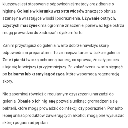
kluczowe jest stosowanie odpowiedniej metody oraz dbanie o
higienę.
Golenie w kierunku wzrostu włosów
znacząco obniża
szansę na wrastające włoski i podrażnienia.
Używanie ostrych,
czystych maszynek
ma ogromne znaczenie, ponieważ tępe ostrza
mogą prowadzić do zadrapań i dyskomfortu.
Zanim przystąpisz do golenia, warto dobrze nawilżyć skórę
odpowiednimi preparatami. To zmniejsza tarcie w trakcie golenia.
Żele i pianki
tworzą ochronną barierę, co sprawia, że cały proces
staje się łatwiejszy i przyjemniejszy. Po zakończeniu warto sięgnąć
po
balsamy lub kremy łagodzące
, które wspomogą regenerację
skóry.
Nie zapominaj również o regularnym czyszczeniu narzędzi do
golenia.
Dbanie o ich higienę
pozwala uniknąć gromadzenia się
bakterii, które mogą prowadzić do infekcji czy podrażnień. Ponadto
lepiej unikać produktów zawierających alkohol; mogą one wysuszać
skórę i pogarszać jej stan.