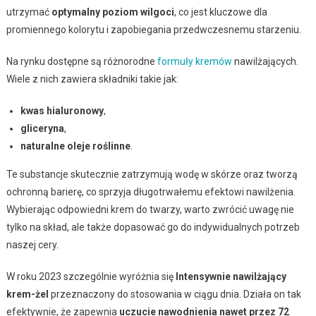
utrzymać
optymalny poziom wilgoci
, co jest kluczowe dla
promiennego kolorytu i zapobiegania przedwczesnemu starzeniu.
Na rynku dostępne są różnorodne
formuły kremów
nawilżających.
Wiele z nich zawiera składniki takie jak:
kwas hialuronowy
,
gliceryna
,
naturalne oleje roślinne
.
Te substancje skutecznie zatrzymują wodę w skórze oraz tworzą
ochronną barierę, co sprzyja długotrwałemu efektowi nawilżenia.
Wybierając odpowiedni krem do twarzy, warto zwrócić uwagę nie
tylko na skład, ale także dopasować go do indywidualnych potrzeb
naszej cery.
W roku 2023 szczególnie wyróżnia się
Intensywnie nawilżający
krem-żel
przeznaczony do stosowania w ciągu dnia. Działa on tak
efektywnie, że zapewnia
uczucie nawodnienia nawet przez 72