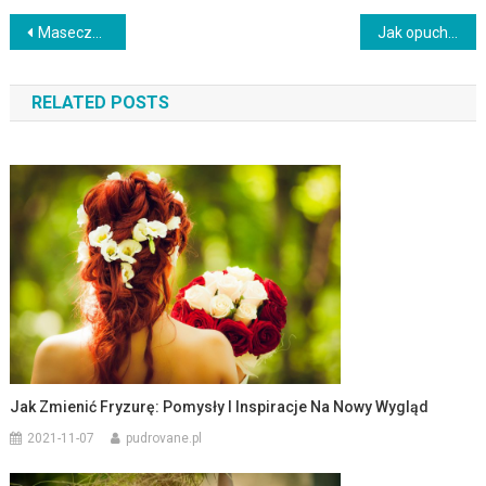
Nawigacja
Maseczka z aspiryny – skuteczność, przygotowanie i efekty działania
Jak opuchlizna pod oczami wpływa na zdrowie i urodę?
wpisu
RELATED POSTS
Jak Zmienić Fryzurę: Pomysły I Inspiracje Na Nowy Wygląd
2021-11-07
pudrovane.pl