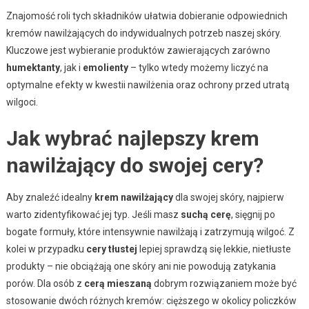
Znajomość roli tych składników ułatwia dobieranie odpowiednich
kremów nawilżających do indywidualnych potrzeb naszej skóry.
Kluczowe jest wybieranie produktów zawierających zarówno
humektanty
, jak i
emolienty
– tylko wtedy możemy liczyć na
optymalne efekty w kwestii nawilżenia oraz ochrony przed utratą
wilgoci.
Jak wybrać najlepszy krem
nawilżający do swojej cery?
Aby znaleźć idealny
krem nawilżający
dla swojej skóry, najpierw
warto zidentyfikować jej typ. Jeśli masz
suchą cerę
, sięgnij po
bogate formuły, które intensywnie nawilżają i zatrzymują wilgoć. Z
kolei w przypadku
cery tłustej
lepiej sprawdzą się lekkie, nietłuste
produkty – nie obciążają one skóry ani nie powodują zatykania
porów. Dla osób z
cerą mieszaną
dobrym rozwiązaniem może być
stosowanie dwóch różnych kremów: cięższego w okolicy policzków