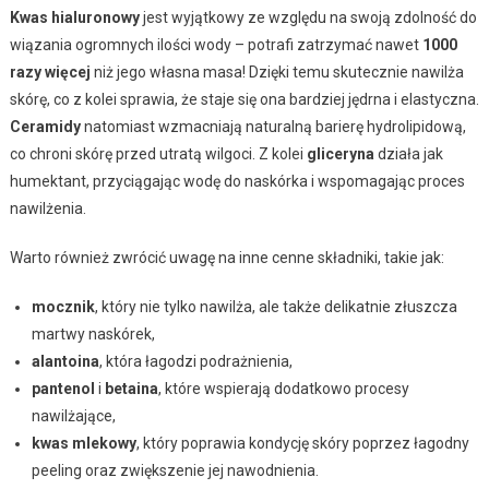
Kwas hialuronowy
jest wyjątkowy ze względu na swoją zdolność do
wiązania ogromnych ilości wody – potrafi zatrzymać nawet
1000
razy więcej
niż jego własna masa! Dzięki temu skutecznie nawilża
skórę, co z kolei sprawia, że staje się ona bardziej jędrna i elastyczna.
Ceramidy
natomiast wzmacniają naturalną barierę hydrolipidową,
co chroni skórę przed utratą wilgoci. Z kolei
gliceryna
działa jak
humektant, przyciągając wodę do naskórka i wspomagając proces
nawilżenia.
Warto również zwrócić uwagę na inne cenne składniki, takie jak:
mocznik
, który nie tylko nawilża, ale także delikatnie złuszcza
martwy naskórek,
alantoina
, która łagodzi podrażnienia,
pantenol
i
betaina
, które wspierają dodatkowo procesy
nawilżające,
kwas mlekowy
, który poprawia kondycję skóry poprzez łagodny
peeling oraz zwiększenie jej nawodnienia.