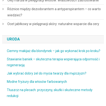
Olej marula w pielęgnacji włosów: właściwości i zastosowanie
Różnice między dezodorantem a antyperspirantem – co warto
wiedzieć?
Ocet jabłkowy w pielęgnacji skóry: naturalne wsparcie dla cery
URODA
Ciemny makijaż dla blondynek – jak go wykonać krok po kroku?
Stawianie baniek – skuteczna terapia wspierająca odporność i
regenerację
Jak wybrać dobry żel do mycia twarzy dla mężczyzn?
Modne fryzury dla włosów farbowanych
Tłuszcz na plecach: przyczyny, skutki i skuteczne metody
redukcji