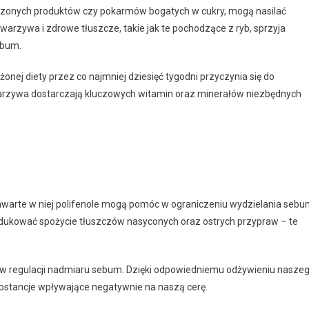
orzonych produktów czy pokarmów bogatych w cukry, mogą nasilać
warzywa i zdrowe tłuszcze, takie jak te pochodzące z ryb, sprzyja
ebum.
ej diety przez co najmniej dziesięć tygodni przyczynia się do
arzywa dostarczają kluczowych witamin oraz minerałów niezbędnych
zawarte w niej polifenole mogą pomóc w ograniczeniu wydzielania seb
redukować spożycie tłuszczów nasyconych oraz ostrych przypraw – te
w regulacji nadmiaru sebum. Dzięki odpowiedniemu odżywieniu nasze
stancje wpływające negatywnie na naszą cerę.