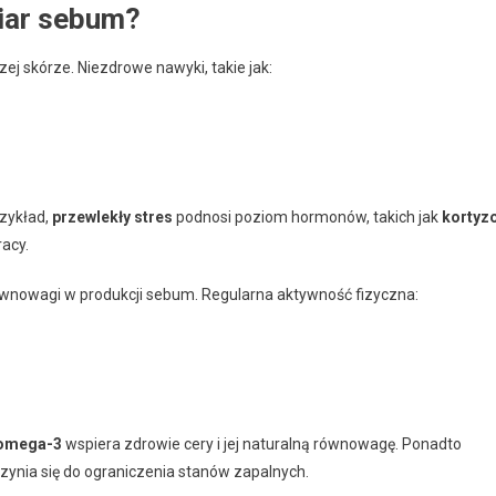
miar sebum?
 skórze. Niezdrowe nawyki, takie jak:
zykład,
przewlekły stres
podnosi poziom hormonów, takich jak
kortyzo
racy.
wnowagi w produkcji sebum. Regularna aktywność fizyczna:
 omega-3
wspiera zdrowie cery i jej naturalną równowagę. Ponadto
zynia się do ograniczenia stanów zapalnych.