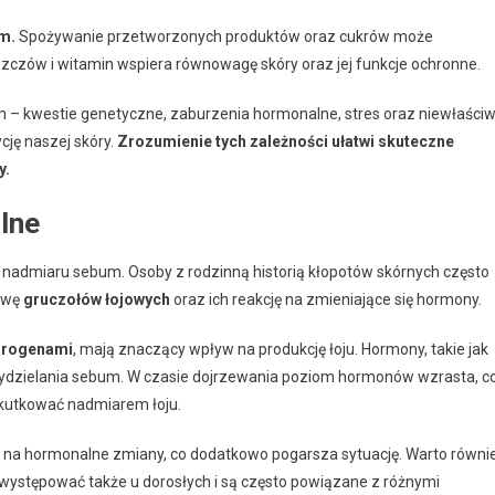
m.
Spożywanie przetworzonych produktów oraz cukrów może
uszczów i witamin wspiera równowagę skóry oraz jej funkcje ochronne.
 – kwestie genetyczne, zaburzenia hormonalne, stres oraz niewłaści
ję naszej skóry.
Zrozumienie tych zależności ułatwi skuteczne
y.
lne
e nadmiaru sebum. Osoby z rodzinną historią kłopotów skórnych często
owę
gruczołów łojowych
oraz ich reakcję na zmieniające się hormony.
drogenami
, mają znaczący wpływ na produkcję łoju. Hormony, takie jak
 wydzielania sebum. W czasie dojrzewania poziom hormonów wzrasta, c
skutkować nadmiarem łoju.
 na hormonalne zmiany, co dodatkowo pogarsza sytuację. Warto równi
ystępować także u dorosłych i są często powiązane z różnymi