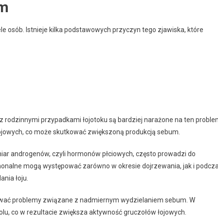
um
e osób. Istnieje kilka podstawowych przyczyn tego zjawiska, które
 rodzinnymi przypadkami łojotoku są bardziej narażone na ten proble
łojowych, co może skutkować zwiększoną produkcją sebum.
ar androgenów, czyli hormonów płciowych, często prowadzi do
monalne mogą występować zarówno w okresie dojrzewania, jak i podcz
ania łoju.
wać problemy związane z nadmiernym wydzielaniem sebum. W
olu, co w rezultacie zwiększa aktywność gruczołów łojowych.