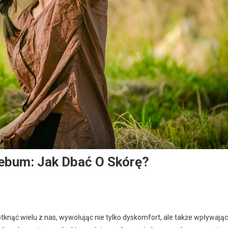
Sebum: Jak Dbać O Skórę?
knąć wielu z nas, wywołując nie tylko dyskomfort, ale także wpływając