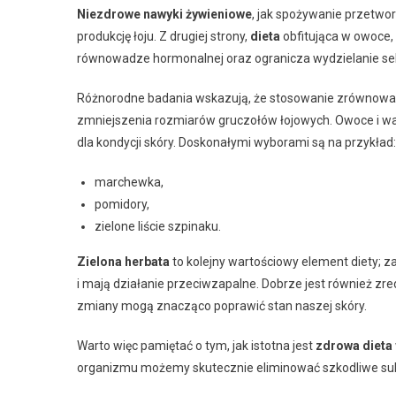
Niezdrowe nawyki żywieniowe
, jak spożywanie przetw
produkcję łoju. Z drugiej strony,
dieta
obfitująca w owoce, 
równowadze hormonalnej oraz ogranicza wydzielanie s
Różnorodne badania wskazują, że stosowanie zrównoważon
zmniejszenia rozmiarów gruczołów łojowych. Owoce i w
dla kondycji skóry. Doskonałymi wyborami są na przykład:
marchewka,
pomidory,
zielone liście szpinaku.
Zielona herbata
to kolejny wartościowy element diety; 
i mają działanie przeciwzapalne. Dobrze jest również z
zmiany mogą znacząco poprawić stan naszej skóry.
Warto więc pamiętać o tym, jak istotna jest
zdrowa dieta
organizmu możemy skutecznie eliminować szkodliwe sub