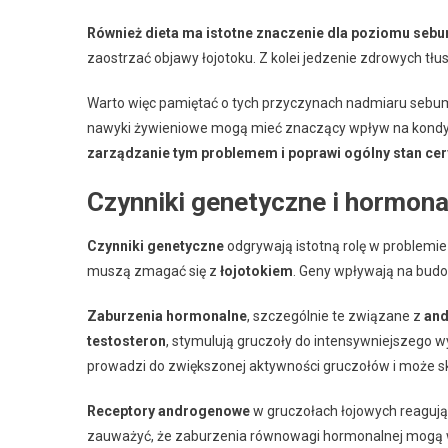
Również dieta ma istotne znaczenie dla poziomu sebu
zaostrzać objawy łojotoku. Z kolei jedzenie zdrowych tł
Warto więc pamiętać o tych przyczynach nadmiaru sebum
nawyki żywieniowe mogą mieć znaczący wpływ na kondyc
zarządzanie tym problemem i poprawi ogólny stan cer
Czynniki genetyczne i hormona
Czynniki genetyczne
odgrywają istotną rolę w problemi
muszą zmagać się z
łojotokiem
. Geny wpływają na bud
Zaburzenia hormonalne
, szczególnie te związane z
an
testosteron
, stymulują gruczoły do intensywniejszego
prowadzi do zwiększonej aktywności gruczołów i może 
Receptory androgenowe
w gruczołach łojowych reagują
zauważyć, że zaburzenia równowagi hormonalnej mogą w