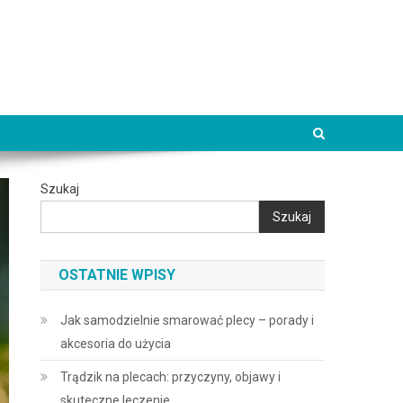
Szukaj
Szukaj
OSTATNIE WPISY
Jak samodzielnie smarować plecy – porady i
akcesoria do użycia
Trądzik na plecach: przyczyny, objawy i
skuteczne leczenie