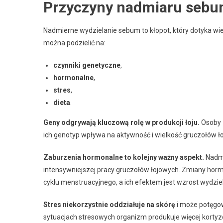
Przyczyny nadmiaru seb
Nadmierne wydzielanie sebum to kłopot, który dotyka wiel
można podzielić na:
czynniki genetyczne
,
hormonalne
,
stres
,
dieta
.
Geny odgrywają kluczową rolę w produkcji łoju.
Osoby z
ich genotyp wpływa na aktywność i wielkość gruczołów 
Zaburzenia hormonalne to kolejny ważny aspekt.
Nadmi
intensywniejszej pracy gruczołów łojowych. Zmiany hor
cyklu menstruacyjnego, a ich efektem jest wzrost wydziel
Stres niekorzystnie oddziałuje na skórę
i może potęgo
sytuacjach stresowych organizm produkuje więcej kortyz