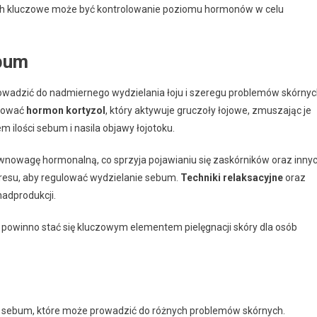
ch kluczowe może być kontrolowanie poziomu hormonów w celu
ebum
wadzić do nadmiernego wydzielania łoju i szeregu problemów skórnyc
ukować
hormon kortyzol
, który aktywuje gruczoły łojowe, zmuszając je
m ilości sebum i nasila objawy łojotoku.
wnowagę hormonalną, co sprzyja pojawianiu się zaskórników oraz inny
tresu, aby regulować wydzielanie sebum.
Techniki relaksacyjne
oraz
adprodukcji.
 powinno stać się kluczowym elementem pielęgnacji skóry dla osób
sebum, które może prowadzić do różnych problemów skórnych.