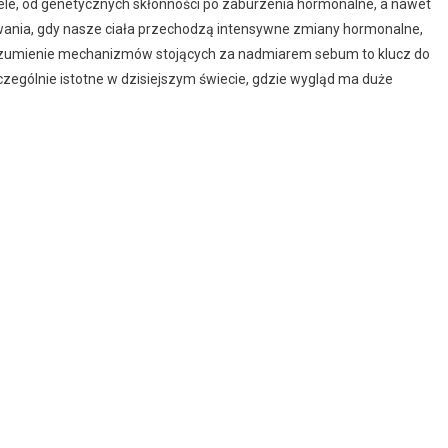
wiele, od genetycznych skłonności po zaburzenia hormonalne, a nawet
zewania, gdy nasze ciała przechodzą intensywne zmiany hormonalne,
Zrozumienie mechanizmów stojących za nadmiarem sebum to klucz do
szczególnie istotne w dzisiejszym świecie, gdzie wygląd ma duże