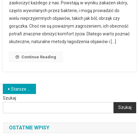
zaskoczyć każdego z nas. Powstają w wyniku zakażeń skóry,
często wywołanych przez bakterie, i mogą prowadzić do
wielu nieprzyjemnych objawów, takich jak ból, obrzęk czy
gorączka. Choć nie są poważnym zagrożeniem, ich obecność
potrafi znacznie obniżyć komfort życia. Dlatego warto poznać
skuteczne, naturalne metody łagodzenia objawów i […]
Continue Reading
Nawigacja
Starsze wpisy
Szukaj
po
Szukaj
wpisach
OSTATNIE WPISY