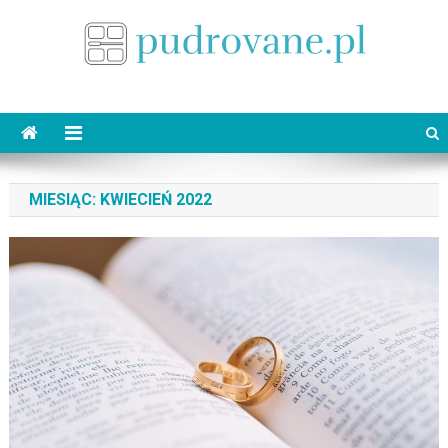
Skip
to
content
pudrovane.pl
Makijaż ślubny
MIESIĄC:
KWIECIEŃ 2022