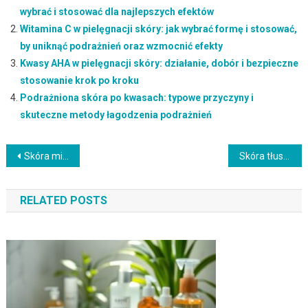
wybrać i stosować dla najlepszych efektów
Witamina C w pielęgnacji skóry: jak wybrać formę i stosować,
by uniknąć podrażnień oraz wzmocnić efekty
Kwasy AHA w pielęgnacji skóry: działanie, dobór i bezpieczne
stosowanie krok po kroku
Podrażniona skóra po kwasach: typowe przyczyny i
skuteczne metody łagodzenia podrażnień
Nawigacja
Skóra mieszana: jak rozpoznać cechy i uniknąć najczęstszych błędów pielęgnacyjnych
Skóra tłusta: główne przyczyny nadprodukcji sebum i skuteczne sposoby pielęgnacji
wpisu
RELATED POSTS