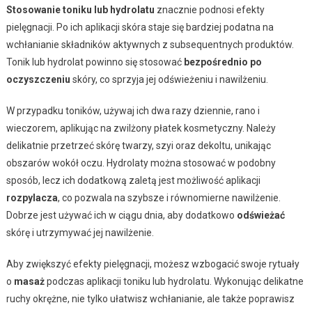
Stosowanie toniku lub hydrolatu
znacznie podnosi efekty
pielęgnacji. Po ich aplikacji skóra staje się bardziej podatna na
wchłanianie składników aktywnych z subsequentnych produktów.
Tonik lub hydrolat powinno się stosować
bezpośrednio po
oczyszczeniu
skóry, co sprzyja jej odświeżeniu i nawilżeniu.
W przypadku toników, używaj ich dwa razy dziennie, rano i
wieczorem, aplikując na zwilżony płatek kosmetyczny. Należy
delikatnie przetrzeć skórę twarzy, szyi oraz dekoltu, unikając
obszarów wokół oczu. Hydrolaty można stosować w podobny
sposób, lecz ich dodatkową zaletą jest możliwość aplikacji
rozpylacza
, co pozwala na szybsze i równomierne nawilżenie.
Dobrze jest używać ich w ciągu dnia, aby dodatkowo
odświeżać
skórę i utrzymywać jej nawilżenie.
Aby zwiększyć efekty pielęgnacji, możesz wzbogacić swoje rytuały
o
masaż
podczas aplikacji toniku lub hydrolatu. Wykonując delikatne
ruchy okrężne, nie tylko ułatwisz wchłanianie, ale także poprawisz