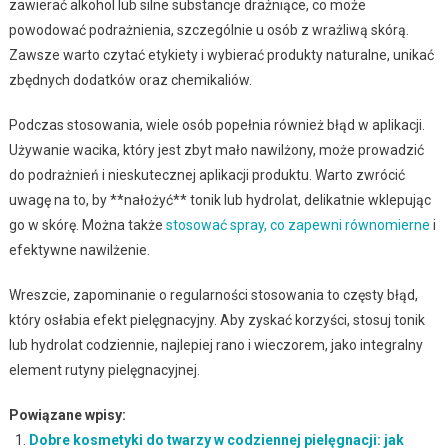
zawierać alkohol lub silne substancje drażniące, co może
powodować podrażnienia, szczególnie u osób z wrażliwą skórą.
Zawsze warto czytać etykiety i wybierać produkty naturalne, unikać
zbędnych dodatków oraz chemikaliów.
Podczas stosowania, wiele osób popełnia również błąd w aplikacji.
Używanie wacika, który jest zbyt mało nawilżony, może prowadzić
do podrażnień i nieskutecznej aplikacji produktu. Warto zwrócić
uwagę na to, by **nałożyć** tonik lub hydrolat, delikatnie wklepując
go w skórę. Można także
stosować spray, co zapewni równomierne
i
efektywne nawilżenie.
Wreszcie, zapominanie o regularności stosowania to częsty błąd,
który osłabia efekt pielęgnacyjny. Aby zyskać korzyści, stosuj tonik
lub hydrolat codziennie, najlepiej rano i wieczorem, jako integralny
element rutyny pielęgnacyjnej.
Powiązane wpisy:
Dobre kosmetyki do twarzy w codziennej pielęgnacji: jak