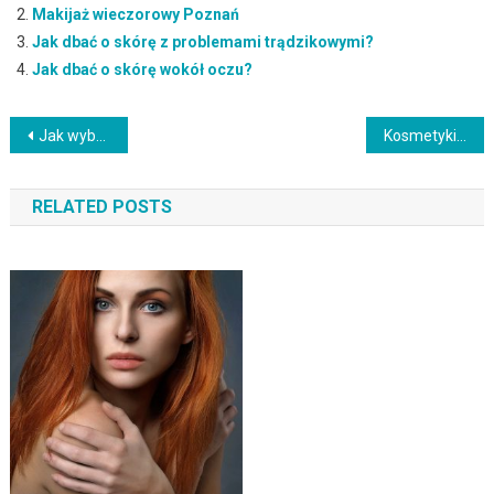
Makijaż wieczorowy Poznań
Jak dbać o skórę z problemami trądzikowymi?
Jak dbać o skórę wokół oczu?
Nawigacja
Jak wybrać idealną stylizację paznokci na ślub? Praktyczny przewodnik po hybrydzie na ślub
Kosmetyki The Ordinary na przebarwienia – co warto wiedzieć?
wpisu
RELATED POSTS