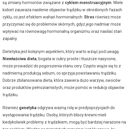
są zmiany hormonów związane z
cyklem menstruacyjnym
. Wiele
kobiet zauważa nasilenie objawów trądziku w określonych fazach
cyklu, co jest efektem wahań hormonalnych.
Stres
również może
przyczyniać się do problemów skórnych, gdyż jego nadmiar może
wpływać na równowagę hormonalną organizmu oraz nasilać stan
zapalny.
Dietetyka jest kolejnym aspektem, który warto wziąć pod uwagę.
Niewłaściwa dieta
, bogata w cukry proste i tłuszcze nasycone,
może prowadzić do pogorszenia stanu cery. Często wiąże się to z
nadmierną produkcją sebum, co sprzyja powstawaniu trądziku.
Dobrze zbilansowana dieta, która zawiera dużo warzyw, owoców
oraz produktów pełnoziarnistych, może pomóc w redukcji objawów
trądziku.
Również
genetyka
odgrywa ważną rolę w predyspozycjach do
występowania trądziku. Osoby, których bliscy krewni mieli
kiedykolwiek problemy z trądzikiem, mogą być bardziej narażone na