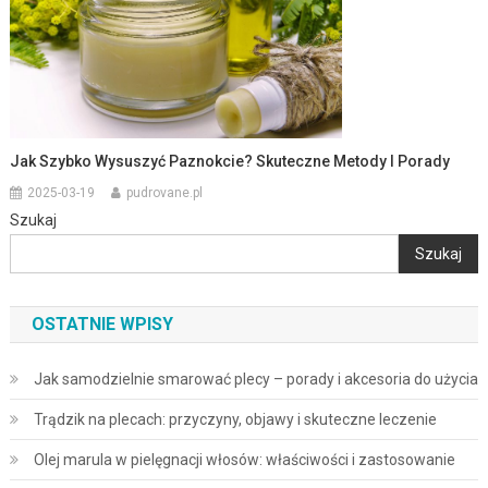
Jak Szybko Wysuszyć Paznokcie? Skuteczne Metody I Porady
2025-03-19
pudrovane.pl
Szukaj
Szukaj
OSTATNIE WPISY
Jak samodzielnie smarować plecy – porady i akcesoria do użycia
Trądzik na plecach: przyczyny, objawy i skuteczne leczenie
Olej marula w pielęgnacji włosów: właściwości i zastosowanie