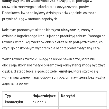
salicylowy
. Ma on właściwości złuszczające, co pomaga w
usuwaniu martwego naskórka oraz oczyszczaniu porów.
Dodatkowo, kwas salicylowy działa przeciwzapalnie, co może
przynieść ulgę w stanach zapalnych.
Kolejnym pomocnym składnikiem jest
niacynamid
, znany z
działania łagodzącego i regulującego produkcję sebum. Pomaga on
również w redukcji zaczerwienienia oraz blizn potrądzikowych, co
czyni go doskonałym wyborem dla osób z problematyczną cerą.
Warto również zwrócić uwagę na lekkie nawilżacze, które nie
obciążają skóry. Kosmetyki o kremowej konsystencji mogą być zbyt
ciężkie, dlatego lepiej sięgać po
żele i emulsje
, które szybko się
wchłaniają, zapewniając odpowiedni poziom nawilżenia bez ryzyka
zapchania porów.
Typ
Najważniejsze
Korzyści
kosmetyku
składniki