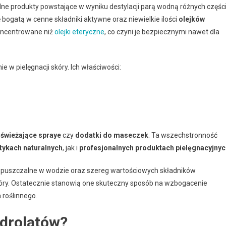
alne produkty powstające w wyniku destylacji parą wodną różnych częśc
dę bogatą w cenne składniki aktywne oraz niewielkie ilości
olejków
koncentrowane niż
olejki eteryczne
, co czyni je bezpiecznymi nawet dla
 w pielęgnacji skóry. Ich właściwości:
świeżające spraye
czy
dodatki do maseczek
. Ta wszechstronność
ykach naturalnych
, jak i
profesjonalnych produktach pielęgnacyjnyc
rozpuszczalne w wodzie oraz szereg wartościowych składników
skóry. Ostatecznie stanowią one skuteczny sposób na wzbogacenie
 roślinnego.
drolatów?