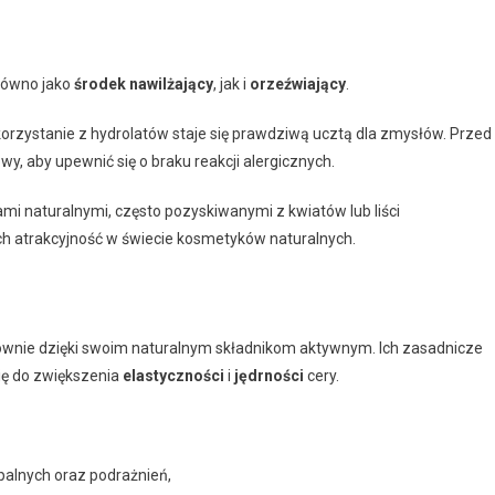
arówno jako
środek nawilżający
, jak i
orzeźwiający
.
orzystanie z hydrolatów staje się prawdziwą ucztą dla zmysłów. Przed
, aby upewnić się o braku reakcji alergicznych.
mi naturalnymi, często pozyskiwanymi z kwiatów lub liści
ch atrakcyjność w świecie kosmetyków naturalnych.
ównie dzięki swoim naturalnym składnikom aktywnym. Ich zasadnicze
się do zwiększenia
elastyczności
i
jędrności
cery.
alnych oraz podrażnień,