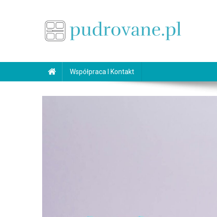
Skip
to
content
pudrovane.pl
Makijaż ślubny
Współpraca I Kontakt