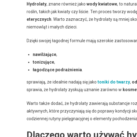
Hydrolaty
, znane również jako
wody kwiatowe
, to natur
roślin, takich jak kwiaty czy liście. Ten proces tworzy wo
eterycznych
. Warto zaznaczyć, że hydrolaty są mniej s
niemowląt i małych dzieci.
Dzięki swojej łagodnej formule mają szerokie zastosowanie
nawilżające
,
tonizujące
,
łagodzące podrażnienia
.
sprawiają, że idealnie nadają się jako
toniki do twarzy
,
od
sprawia, że hydrolaty zyskują uznanie zarówno w
kosmet
Warto także dodać, że hydrolaty zawierają substancje 
aktywnych, które przyczyniają się do poprawy kondycji 
codziennej rutyny pielęgnacyjnej o elementy pochodzenia
Dlaczego warto używać hy