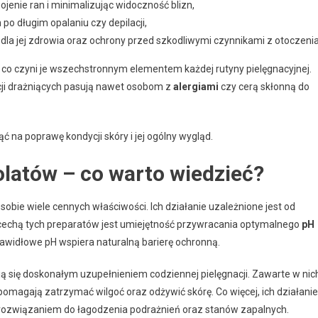
jenie ran i minimalizując widoczność blizn,
po długim opalaniu czy depilacji,
e dla jej zdrowia oraz ochrony przed szkodliwymi czynnikami z otoczenia
, co czyni je wszechstronnym elementem każdej rutyny pielęgnacyjnej.
ncji drażniących pasują nawet osobom z
alergiami
czy cerą skłonną do
na poprawę kondycji skóry i jej ogólny wygląd.
olatów – co warto wiedzieć?
 sobie wiele cennych właściwości. Ich działanie uzależnione jest od
ą cechą tych preparatów jest umiejętność przywracania optymalnego
pH
rawidłowe pH wspiera naturalną barierę ochronną.
ą się doskonałym uzupełnieniem codziennej pielęgnacji. Zawarte w nic
omagają zatrzymać wilgoć oraz odżywić skórę. Co więcej, ich działanie
 rozwiązaniem do łagodzenia podrażnień oraz stanów zapalnych.