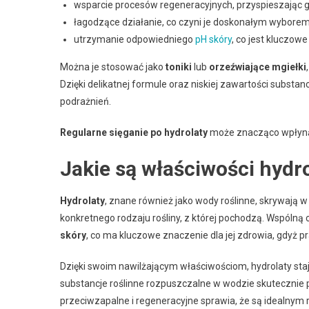
wsparcie procesów regeneracyjnych, przyspieszając go
łagodzące działanie, co czyni je doskonałym wyborem 
utrzymanie odpowiedniego
pH skóry
, co jest kluczow
Można je stosować jako
toniki
lub
orzeźwiające mgiełki
Dzięki delikatnej formule oraz niskiej zawartości substa
podrażnień.
Regularne sięganie po hydrolaty
może znacząco wpłynąć 
Jakie są właściwości hydr
Hydrolaty
, znane również jako wody roślinne, skrywają w
konkretnego rodzaju rośliny, z której pochodzą. Wspóln
skóry
, co ma kluczowe znaczenie dla jej zdrowia, gdyż p
Dzięki swoim nawilżającym właściwościom, hydrolaty staj
substancje roślinne rozpuszczalne w wodzie skutecznie p
przeciwzapalne i regeneracyjne sprawia, że są idealnym