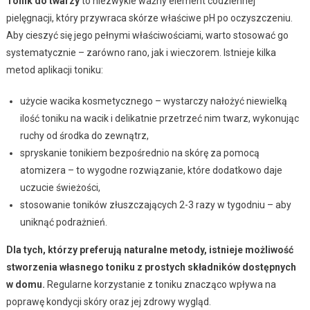
Tonik do twarzy
to niezwykle ważny element codziennej
pielęgnacji, który przywraca skórze właściwe pH po oczyszczeniu.
Aby cieszyć się jego pełnymi właściwościami, warto stosować go
systematycznie – zarówno rano, jak i wieczorem. Istnieje kilka
metod aplikacji toniku:
użycie wacika kosmetycznego – wystarczy nałożyć niewielką
ilość toniku na wacik i delikatnie przetrzeć nim twarz, wykonując
ruchy od środka do zewnątrz,
spryskanie tonikiem bezpośrednio na skórę za pomocą
atomizera – to wygodne rozwiązanie, które dodatkowo daje
uczucie świeżości,
stosowanie toników złuszczających 2-3 razy w tygodniu – aby
uniknąć podrażnień.
Dla tych, którzy preferują naturalne metody, istnieje możliwość
stworzenia własnego toniku z prostych składników dostępnych
w domu.
Regularne korzystanie z toniku znacząco wpływa na
poprawę kondycji skóry oraz jej zdrowy wygląd.