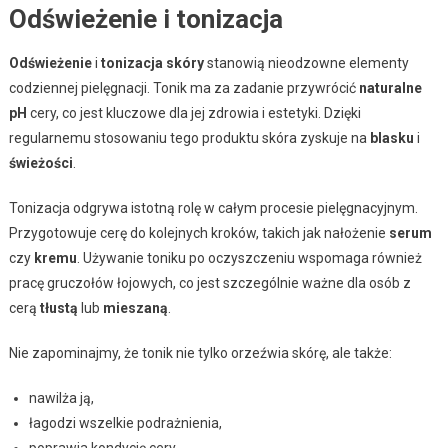
Odświeżenie i tonizacja
Odświeżenie
i
tonizacja skóry
stanowią nieodzowne elementy
codziennej pielęgnacji. Tonik ma za zadanie przywrócić
naturalne
pH
cery, co jest kluczowe dla jej zdrowia i estetyki. Dzięki
regularnemu stosowaniu tego produktu skóra zyskuje na
blasku
i
świeżości
.
Tonizacja odgrywa istotną rolę w całym procesie pielęgnacyjnym.
Przygotowuje cerę do kolejnych kroków, takich jak nałożenie
serum
czy
kremu
. Używanie toniku po oczyszczeniu wspomaga również
pracę gruczołów łojowych, co jest szczególnie ważne dla osób z
cerą
tłustą
lub
mieszaną
.
Nie zapominajmy, że tonik nie tylko orzeźwia skórę, ale także:
nawilża ją,
łagodzi wszelkie podrażnienia,
poprawia kondycję cery,