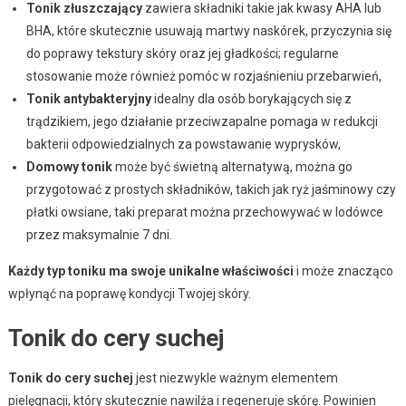
Tonik złuszczający
zawiera składniki takie jak kwasy AHA lub
BHA, które skutecznie usuwają martwy naskórek, przyczynia się
do poprawy tekstury skóry oraz jej gładkości; regularne
stosowanie może również pomóc w rozjaśnieniu przebarwień,
Tonik antybakteryjny
idealny dla osób borykających się z
trądzikiem, jego działanie przeciwzapalne pomaga w redukcji
bakterii odpowiedzialnych za powstawanie wyprysków,
Domowy tonik
może być świetną alternatywą, można go
przygotować z prostych składników, takich jak ryż jaśminowy czy
płatki owsiane, taki preparat można przechowywać w lodówce
przez maksymalnie 7 dni.
Każdy typ toniku ma swoje unikalne właściwości
i może znacząco
wpłynąć na poprawę kondycji Twojej skóry.
Tonik do cery suchej
Tonik do cery suchej
jest niezwykle ważnym elementem
pielęgnacji, który skutecznie nawilża i regeneruje skórę. Powinien