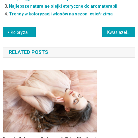
Najlepsze naturalne olejki eteryczne do aromaterapii
Trendy w koloryzacji włosów na sezon jesień-zima
Nawigacja
Koloryzacja włosów metodą tapiru – naturalne przejścia kolorów
Kwas azelainowy – z czym go nie łączyć dla bezpieczeństwa?
wpisu
RELATED POSTS