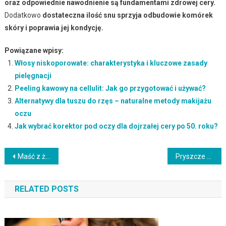
oraz odpowiednie nawodnienie są fundamentami zdrowej cery.
Dodatkowo
dostateczna ilość snu sprzyja odbudowie komórek
skóry i poprawia jej kondycję.
Powiązane wpisy:
Włosy niskoporowate: charakterystyka i kluczowe zasady
pielęgnacji
Peeling kawowy na cellulit: Jak go przygotować i używać?
Alternatywy dla tuszu do rzęs – naturalne metody makijażu
oczu
Jak wybrać korektor pod oczy dla dojrzałej cery po 50. roku?
Nawigacja
Maść z żyworódki – właściwości, zastosowanie i działanie terapeutyczne
Pryszcze na czole: przyczyny, objawy i skuteczne leczenie
wpisu
RELATED POSTS