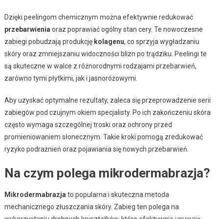
Dzięki peelingom chemicznym można efektywnie redukować
przebarwienia
oraz poprawiać ogólny stan cery. Te nowoczesne
zabiegi pobudzają produkcję
kolagenu
, co sprzyja wygładzaniu
skóry oraz zmniejszaniu widoczności blizn po trądziku. Peelingi te
są skuteczne w walce z różnorodnymi rodzajami przebarwień,
zarówno tymi płytkimi, jak i jasnoróżowymi.
Aby uzyskać optymalne rezultaty, zaleca się przeprowadzenie serii
zabiegów pod czujnym okiem specjalisty. Po ich zakończeniu skóra
często wymaga szczególnej troski oraz ochrony przed
promieniowaniem słonecznym. Takie kroki pomogą zredukować
ryzyko podrażnień oraz pojawiania się nowych przebarwień.
Na czym polega mikrodermabrazja?
Mikrodermabrazja
to popularna i skuteczna metoda
mechanicznego złuszczania skóry. Zabieg ten polega na
wykorzystaniu drobnych kryształków, które efektywnie usuwają