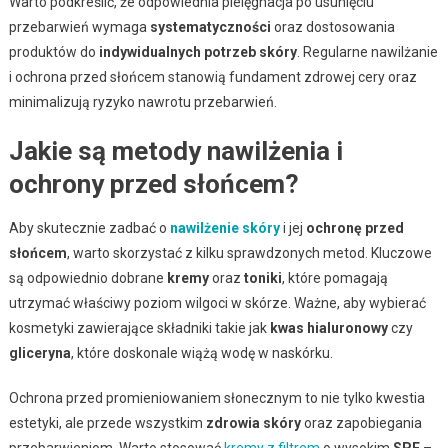
Warto podkreślić, że odpowiednia pielęgnacja po usunięciu
przebarwień wymaga
systematyczności
oraz dostosowania
produktów do
indywidualnych potrzeb skóry
. Regularne nawilżanie
i ochrona przed słońcem stanowią fundament zdrowej cery oraz
minimalizują ryzyko nawrotu przebarwień.
Jakie są metody nawilżenia i
ochrony przed słońcem?
Aby skutecznie zadbać o
nawilżenie skóry
i jej
ochronę przed
słońcem
, warto skorzystać z kilku sprawdzonych metod. Kluczowe
są odpowiednio dobrane
kremy
oraz
toniki
, które pomagają
utrzymać właściwy poziom wilgoci w skórze. Ważne, aby wybierać
kosmetyki zawierające składniki takie jak
kwas hialuronowy
czy
gliceryna
, które doskonale wiążą wodę w naskórku.
Ochrona przed promieniowaniem słonecznym to nie tylko kwestia
estetyki, ale przede wszystkim
zdrowia skóry
oraz zapobiegania
przebarwieniom. Warto stosować
kremy z filtrem
o wysokim
SPF
–