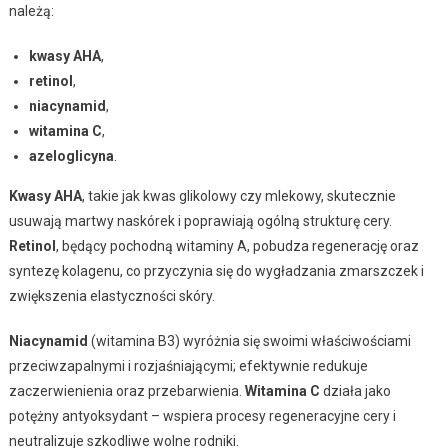
należą:
kwasy AHA
,
retinol
,
niacynamid
,
witamina C
,
azeloglicyna
.
Kwasy AHA
, takie jak kwas glikolowy czy mlekowy, skutecznie
usuwają martwy naskórek i poprawiają ogólną strukturę cery.
Retinol
, będący pochodną witaminy A, pobudza regenerację oraz
syntezę kolagenu, co przyczynia się do wygładzania zmarszczek i
zwiększenia elastyczności skóry.
Niacynamid
(witamina B3) wyróżnia się swoimi właściwościami
przeciwzapalnymi i rozjaśniającymi; efektywnie redukuje
zaczerwienienia oraz przebarwienia.
Witamina C
działa jako
potężny antyoksydant – wspiera procesy regeneracyjne cery i
neutralizuje szkodliwe wolne rodniki.