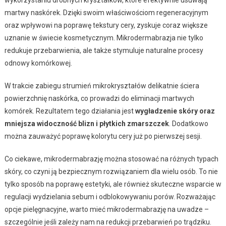
martwy naskórek. Dzięki swoim właściwościom regeneracyjnym
oraz wpływowi na poprawę tekstury cery, zyskuje coraz większe
uznanie w świecie kosmetycznym. Mikrodermabrazja nie tylko
redukuje przebarwienia, ale także stymuluje naturalne procesy
odnowy komórkowej.
W trakcie zabiegu strumień mikrokryształów delikatnie ściera
powierzchnię naskórka, co prowadzi do eliminacji martwych
komórek. Rezultatem tego działania jest
wygładzenie skóry oraz
mniejsza widoczność blizn i płytkich zmarszczek
. Dodatkowo
można zauważyć poprawę kolorytu cery już po pierwszej sesji.
Co ciekawe, mikrodermabrazję można stosować na różnych typach
skóry, co czyni ją bezpiecznym rozwiązaniem dla wielu osób. To nie
tylko sposób na poprawę estetyki, ale również skuteczne wsparcie w
regulacji wydzielania sebum i odblokowywaniu porów. Rozważając
opcje pielęgnacyjne, warto mieć mikrodermabrazję na uwadze –
szczególnie jeśli zależy nam na redukcji przebarwień po trądziku.