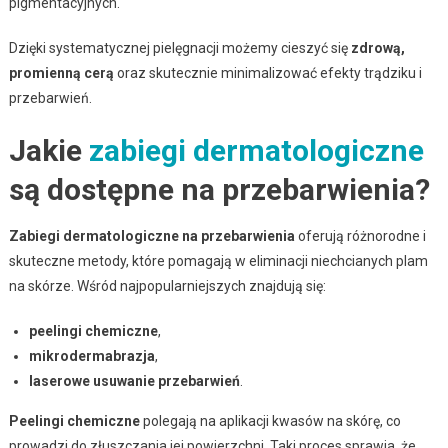
pigmentacyjnych.
Dzięki systematycznej pielęgnacji możemy cieszyć się
zdrową,
promienną cerą
oraz skutecznie minimalizować efekty trądziku i
przebarwień.
Jakie
zabiegi dermatologiczne
są dostępne na przebarwienia?
Zabiegi dermatologiczne na przebarwienia
oferują różnorodne i
skuteczne metody, które pomagają w eliminacji niechcianych plam
na skórze. Wśród najpopularniejszych znajdują się:
peelingi chemiczne
,
mikrodermabrazja
,
laserowe usuwanie przebarwień
.
Peelingi chemiczne
polegają na aplikacji kwasów na skórę, co
prowadzi do złuszczania jej powierzchni. Taki proces sprawia, że