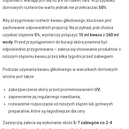
stężeniach, wahających się od
5%
do nawet
70%
. W przypadku
domowych roztworów warto jednak nie przekraczać
50%
.
Aby przygotować roztwór kwasu glikolowego, kluczowe jest
zachowanie odpowiednich proporcji. Na przykład, jeśli chcesz
uzyskać stężenie
5%
, wystarczy połączyć
15 ml kwasu
z
260 ml
wody
. Przed przystąpieniem do kuracji skóra powinna być
odpowiednio przygotowana – zaleca się stosowanie produktów o
niższym stężeniu kwasu przez kilka tygodni przed zabiegiem.
Podczas używania kwasu glikolowego w warunkach domowych
istotne jest także:
zabezpieczenie skóry przed promieniowaniem
UV
,
zapewnienie jej regularnego nawilżania,
rozważenie rozpoczęcia od niższych stężeń lub gotowych
preparatów, które są łagodniejsze dla cery.
Zazwyczaj zaleca się wykonanie około
5-7 zabiegów co 2-4