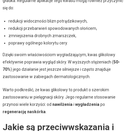
gładka. Regularne aplikacje tego kwasu mogą również przyczynić
się do:
redukcji widoczności blizn potrądzikowych,
redukcji przebarwień spowodowanych słońcem,
zmniejszenia drobnych zmarszczek,
poprawy ogólnego kolorytu cery.
Dzięki swoim właściwościom wygładzającym, kwas glikolowy
efektywnie poprawia wygląd skóry. W wyższych stężeniach (
50-
70%
) jego działanie jest jeszcze silniejsze i często znajduje
zastosowanie w zabiegach dermatologicznych.
Warto podkreślić, że kwas glikolowy to produkt o szerokim
zastosowaniu w pielęgnacji skóry. Jego regularne stosowanie
przynosi wiele korzyści: od
nawilżenia
i
wygładzenia
po
regenerację naskórka
.
Jakie są przeciwwskazania i