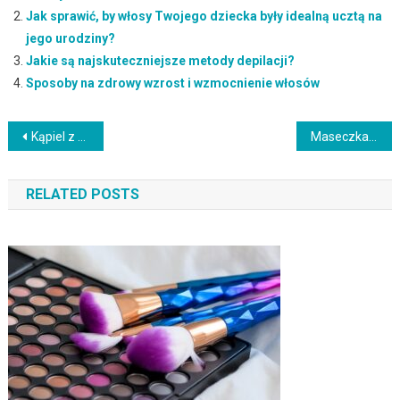
Jak sprawić, by włosy Twojego dziecka były idealną ucztą na
jego urodziny?
Jakie są najskuteczniejsze metody depilacji?
Sposoby na zdrowy wzrost i wzmocnienie włosów
Nawigacja
Kąpiel z owsianką – korzyści dla zdrowia i pielęgnacji skóry
Maseczka na włosy z jajka – efekty i sposób na zdrowe włosy
wpisu
RELATED POSTS