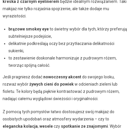
kreska z czarnym eyelinerem
będzie idealnym rozwiązaniem. Taki
makijaż nie tylko rozjaśnia spojrzenie, ale także dodaje mu
wyrazistości.
brązowe smokey eye
to świetny wybór dla tych, którzy preferują
subtelniejsze podejście,
delikatnie podkreślają oczy bez przytłaczania delikatności
sukienki,
to zestawienie doskonale harmonizuje z pudrowym różem,
tworząc spójną całość.
Jeśli pragniesz dodać
nowoczesny akcent
do swojego looku,
rozważ wybór
żywych cieni do powiek
w odcieniach zieleni lub
fioletu. Te kolory będą pięknie kontrastować z pudrowym różem,
nadając całemu wyglądowi świeżości i oryginalności.
Z pomocą tych pomysłów łatwo dostosujesz swój makijaż do
osobistych upodobań oraz atmosfery wydarzenia – czy to
elegancka kolacja
,
wesele
czy
spotkanie ze znajomymi
. Wybór