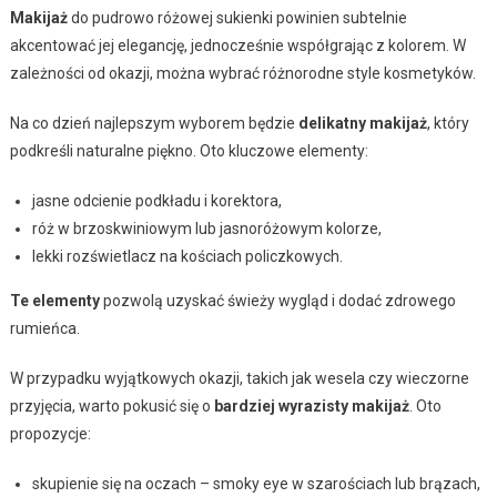
Makijaż
do pudrowo różowej sukienki powinien subtelnie
akcentować jej elegancję, jednocześnie współgrając z kolorem. W
zależności od okazji, można wybrać różnorodne style kosmetyków.
Na co dzień najlepszym wyborem będzie
delikatny makijaż
, który
podkreśli naturalne piękno. Oto kluczowe elementy:
jasne odcienie podkładu i korektora,
róż w brzoskwiniowym lub jasnoróżowym kolorze,
lekki rozświetlacz na kościach policzkowych.
Te elementy
pozwolą uzyskać świeży wygląd i dodać zdrowego
rumieńca.
W przypadku wyjątkowych okazji, takich jak wesela czy wieczorne
przyjęcia, warto pokusić się o
bardziej wyrazisty makijaż
. Oto
propozycje:
skupienie się na oczach – smoky eye w szarościach lub brązach,