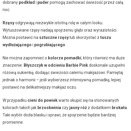
dobrany
podkład
i
puder
pomogą zachować świeżość przez całą
noc.
Rzęsy
odgrywają niezwykle istotną rolę w całym looku.
Wytuszowane rzęsy nadają spojrzeniu głębi oraz wyrazistości.
Można postawić na
sztuczne rzęsy
lub skorzystać z
tuszu
wydłużającego
i
pogrubiającego
.
Nie można zapomnieć o
kolorze pomadki
, który również ma duże
znaczenie.
Błyszczyk w odcieniu Barbie Pink
doskonale uzupełni
różową sukienkę, dodając świeżości całemu makijażowi. Pamiętaj
jednak o harmonii – jeśli wybierzesz intensywną pomadkę, lepiej
postawić na delikatniejszy makijaż oczu.
W przypadku
cieni do powiek
warto skupić się na stonowanych
kolorach takich jak
brzoskwinia
czy
jasny róż
z dodatkiem
brokatu
.
Taki wybór doda blasku i sprawi, że spojrzenie będzie bardziej
promienne.