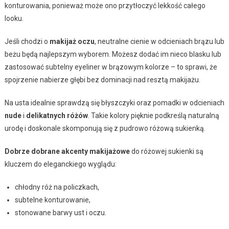
konturowania, ponieważ może ono przytłoczyć lekkość całego
looku.
Jeśli chodzi o
makijaż oczu
, neutralne cienie w odcieniach brązu lub
beżu będą najlepszym wyborem. Możesz dodać im nieco blasku lub
zastosować subtelny eyeliner w brązowym kolorze – to sprawi, że
spojrzenie nabierze głębi bez dominacji nad resztą makijażu.
Na usta idealnie sprawdzą się błyszczyki oraz pomadki w odcieniach
nude
i
delikatnych różów
. Takie kolory pięknie podkreślą naturalną
urodę i doskonale skomponują się z pudrowo różową sukienką.
Dobrze dobrane akcenty makijażowe
do różowej sukienki są
kluczem do eleganckiego wyglądu:
chłodny róż na policzkach,
subtelne konturowanie,
stonowane barwy ust i oczu.