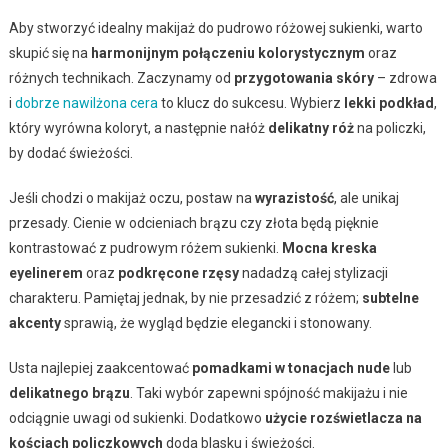
Aby stworzyć idealny makijaż do pudrowo różowej sukienki, warto
skupić się na
harmonijnym połączeniu kolorystycznym
oraz
różnych technikach. Zaczynamy od
przygotowania skóry
– zdrowa
i
dobrze nawilżona cera
to klucz do sukcesu. Wybierz
lekki podkład
,
który wyrówna koloryt, a następnie nałóż
delikatny róż
na policzki,
by dodać świeżości.
Jeśli chodzi o makijaż oczu, postaw na
wyrazistość
, ale unikaj
przesady. Cienie w odcieniach brązu czy złota będą pięknie
kontrastować z pudrowym różem sukienki.
Mocna kreska
eyelinerem
oraz
podkręcone rzęsy
nadadzą całej stylizacji
charakteru. Pamiętaj jednak, by nie przesadzić z różem;
subtelne
akcenty
sprawią, że wygląd będzie elegancki i stonowany.
Usta najlepiej zaakcentować
pomadkami w tonacjach nude
lub
delikatnego brązu
. Taki wybór zapewni spójność makijażu i nie
odciągnie uwagi od sukienki. Dodatkowo
użycie rozświetlacza na
kościach policzkowych
doda blasku i świeżości.