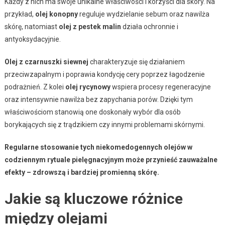
Każdy z nich ma swoje unikalne właściwości i korzyści dla skóry. Na
przykład,
olej konopny
reguluje wydzielanie sebum oraz nawilża
skórę, natomiast
olej z pestek malin
działa ochronnie i
antyoksydacyjnie.
Olej z czarnuszki siewnej
charakteryzuje się działaniem
przeciwzapalnym i poprawia kondycję cery poprzez łagodzenie
podrażnień. Z kolei
olej rycynowy
wspiera procesy regeneracyjne
oraz intensywnie nawilża bez zapychania porów. Dzięki tym
właściwościom stanowią one doskonały wybór dla osób
borykających się z trądzikiem czy innymi problemami skórnymi.
Regularne stosowanie tych niekomedogennych olejów w
codziennym rytuale pielęgnacyjnym może przynieść zauważalne
efekty – zdrowszą i bardziej promienną skórę.
Jakie są kluczowe różnice
między olejami