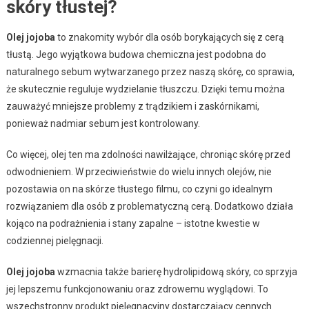
skóry tłustej?
Olej jojoba
to znakomity wybór dla osób borykających się z cerą
tłustą. Jego wyjątkowa budowa chemiczna jest podobna do
naturalnego sebum wytwarzanego przez naszą skórę, co sprawia,
że skutecznie reguluje wydzielanie tłuszczu. Dzięki temu można
zauważyć mniejsze problemy z trądzikiem i zaskórnikami,
ponieważ nadmiar sebum jest kontrolowany.
Co więcej, olej ten ma zdolności nawilżające, chroniąc skórę przed
odwodnieniem. W przeciwieństwie do wielu innych olejów, nie
pozostawia on na skórze tłustego filmu, co czyni go idealnym
rozwiązaniem dla osób z problematyczną cerą. Dodatkowo działa
kojąco na podrażnienia i stany zapalne – istotne kwestie w
codziennej pielęgnacji.
Olej jojoba
wzmacnia także barierę hydrolipidową skóry, co sprzyja
jej lepszemu funkcjonowaniu oraz zdrowemu wyglądowi. To
wszechstronny produkt pielęgnacyjny dostarczający cennych