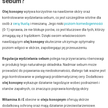
sebum?
Olej konopny
wpływa korzystnie na nawilżenie skóry oraz
kontrolowanie wydzielania sebum, co jest szczególnie istotne dla
osób z
cerą tłustą
i mieszaną. Jego niski
poziom komedogenności
(0-1) sprawia, że nie blokuje porów, co jest kluczowe dla tych, którzy
zmagają się z trądzikiem. Dzięki swoim właściwościom
nawilżającym
olej konopny
skutecznie utrzymuje optymalny
poziom wilgoci w skórze, zapobiegając jej przesuszeniu.
Regulacja wydzielania sebum
polega na przywracaniu równowagi
w produkcji tego naturalnego składnika. Nadmiar sebum może
prowadzić do pojawiania się niedoskonałości, dlatego tak ważne jest
jego kontrolowanie w pielęgnacji problematycznej cery. Dodatkowo
olej konopny
wykazuje działanie łagodzące wobec podrażnień i
stanów zapalnych, co znacząco poprawia kondycję skóry.
Witamina A i E
obecne w
oleju konopnym
oferują skórze
dodatkową ochronę oraz mają działanie przeciwstarzeniowe.