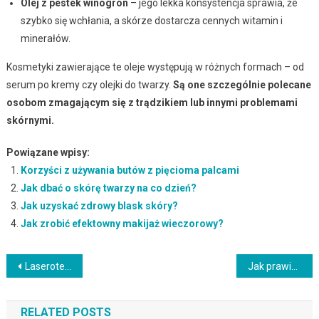
Olej z pestek winogron
– jego lekka konsystencja sprawia, że
szybko się wchłania, a skórze dostarcza cennych witamin i
minerałów.
Kosmetyki zawierające te oleje występują w różnych formach – od
serum po kremy czy olejki do twarzy.
Są one szczególnie polecane
osobom zmagającym się z trądzikiem lub innymi problemami
skórnymi.
Powiązane wpisy:
Korzyści z używania butów z pięcioma palcami
Jak dbać o skórę twarzy na co dzień?
Jak uzyskać zdrowy blask skóry?
Jak zrobić efektowny makijaż wieczorowy?
Nawigacja
Laseroterapia: działanie, zastosowanie i efekty terapeutyczne
Jak prawidłowo używać suszarko-lokówki do stylizacji włosów?
wpisu
RELATED POSTS