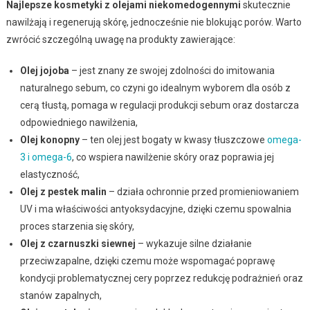
Najlepsze kosmetyki z olejami niekomedogennymi
skutecznie
nawilżają i regenerują skórę, jednocześnie nie blokując porów. Warto
zwrócić szczególną uwagę na produkty zawierające:
Olej jojoba
– jest znany ze swojej zdolności do imitowania
naturalnego sebum, co czyni go idealnym wyborem dla osób z
cerą tłustą, pomaga w regulacji produkcji sebum oraz dostarcza
odpowiedniego nawilżenia,
Olej konopny
– ten olej jest bogaty w kwasy tłuszczowe
omega-
3 i omega-6
, co wspiera nawilżenie skóry oraz poprawia jej
elastyczność,
Olej z pestek malin
– działa ochronnie przed promieniowaniem
UV i ma właściwości antyoksydacyjne, dzięki czemu spowalnia
proces starzenia się skóry,
Olej z czarnuszki siewnej
– wykazuje silne działanie
przeciwzapalne, dzięki czemu może wspomagać poprawę
kondycji problematycznej cery poprzez redukcję podrażnień oraz
stanów zapalnych,