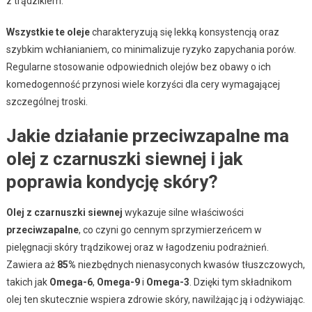
z trądzikiem.
Wszystkie te oleje
charakteryzują się lekką konsystencją oraz
szybkim wchłanianiem, co minimalizuje ryzyko zapychania porów.
Regularne stosowanie odpowiednich olejów bez obawy o ich
komedogenność przynosi wiele korzyści dla cery wymagającej
szczególnej troski.
Jakie działanie przeciwzapalne ma
olej z czarnuszki siewnej i jak
poprawia kondycję skóry?
Olej z czarnuszki siewnej
wykazuje silne właściwości
przeciwzapalne
, co czyni go cennym sprzymierzeńcem w
pielęgnacji skóry trądzikowej oraz w łagodzeniu podrażnień.
Zawiera aż
85%
niezbędnych nienasyconych kwasów tłuszczowych,
takich jak
Omega-6
,
Omega-9
i
Omega-3
. Dzięki tym składnikom
olej ten skutecznie wspiera zdrowie skóry, nawilżając ją i odżywiając.