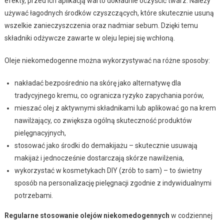
efekty, przed ich aplikacją warto dokładnie oczyścić twarz. Należy
używać łagodnych środków czyszczących, które skutecznie usuną
wszelkie zanieczyszczenia oraz nadmiar sebum. Dzięki temu
składniki odżywcze zawarte w oleju lepiej się wchłoną.
Oleje niekomedogenne można wykorzystywać na różne sposoby:
nakładać bezpośrednio na skórę jako alternatywę dla
tradycyjnego kremu, co ogranicza ryzyko zapychania porów,
mieszać olej z aktywnymi składnikami lub aplikować go na krem
nawilżający, co zwiększa ogólną skuteczność produktów
pielęgnacyjnych,
stosować jako środki do demakijażu – skutecznie usuwają
makijaż i jednocześnie dostarczają skórze nawilżenia,
wykorzystać w kosmetykach DIY (zrób to sam) – to świetny
sposób na personalizację pielęgnacji zgodnie z indywidualnymi
potrzebami.
Regularne stosowanie olejów niekomedogennych
w codziennej