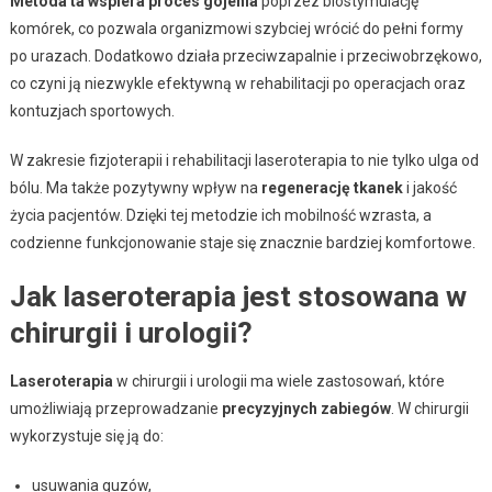
Metoda ta wspiera proces gojenia
poprzez biostymulację
komórek, co pozwala organizmowi szybciej wrócić do pełni formy
po urazach. Dodatkowo działa przeciwzapalnie i przeciwobrzękowo,
co czyni ją niezwykle efektywną w rehabilitacji po operacjach oraz
kontuzjach sportowych.
W zakresie fizjoterapii i rehabilitacji laseroterapia to nie tylko ulga od
bólu. Ma także pozytywny wpływ na
regenerację tkanek
i jakość
życia pacjentów. Dzięki tej metodzie ich mobilność wzrasta, a
codzienne funkcjonowanie staje się znacznie bardziej komfortowe.
Jak laseroterapia jest stosowana w
chirurgii i urologii?
Laseroterapia
w chirurgii i urologii ma wiele zastosowań, które
umożliwiają przeprowadzanie
precyzyjnych zabiegów
. W chirurgii
wykorzystuje się ją do:
usuwania guzów,