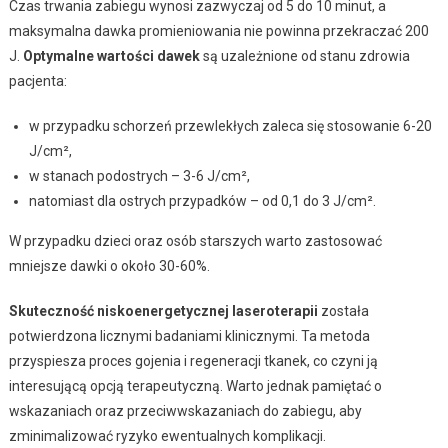
Czas trwania zabiegu wynosi zazwyczaj od 5 do 10 minut, a
maksymalna dawka promieniowania nie powinna przekraczać 200
J.
Optymalne wartości dawek
są uzależnione od stanu zdrowia
pacjenta:
w przypadku schorzeń przewlekłych zaleca się stosowanie 6-20
J/cm²,
w stanach podostrych – 3-6 J/cm²,
natomiast dla ostrych przypadków – od 0,1 do 3 J/cm².
W przypadku dzieci oraz osób starszych warto zastosować
mniejsze dawki o około 30-60%.
Skuteczność niskoenergetycznej laseroterapii
została
potwierdzona licznymi badaniami klinicznymi. Ta metoda
przyspiesza proces gojenia i regeneracji tkanek, co czyni ją
interesującą opcją terapeutyczną. Warto jednak pamiętać o
wskazaniach oraz przeciwwskazaniach do zabiegu, aby
zminimalizować ryzyko ewentualnych komplikacji.