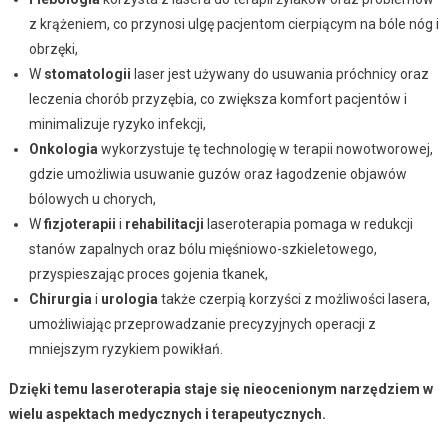
z krążeniem, co przynosi ulgę pacjentom cierpiącym na bóle nóg i
obrzęki,
W
stomatologii
laser jest używany do usuwania próchnicy oraz
leczenia chorób przyzębia, co zwiększa komfort pacjentów i
minimalizuje ryzyko infekcji,
Onkologia
wykorzystuje tę technologię w terapii nowotworowej,
gdzie umożliwia usuwanie guzów oraz łagodzenie objawów
bólowych u chorych,
W
fizjoterapii
i
rehabilitacji
laseroterapia pomaga w redukcji
stanów zapalnych oraz bólu mięśniowo-szkieletowego,
przyspieszając proces gojenia tkanek,
Chirurgia
i
urologia
także czerpią korzyści z możliwości lasera,
umożliwiając przeprowadzanie precyzyjnych operacji z
mniejszym ryzykiem powikłań.
Dzięki temu laseroterapia staje się nieocenionym narzędziem w
wielu aspektach medycznych i terapeutycznych.