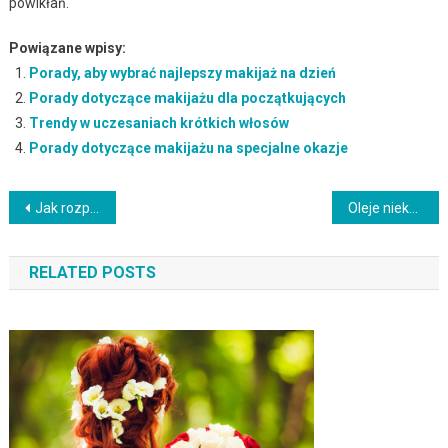
powikłań.
Powiązane wpisy:
Porady, aby wybrać najlepszy makijaż na dzień
Porady dotyczące makijażu dla początkujących
Trendy w uczesaniach krótkich włosów
Porady dotyczące makijażu na specjalne okazje
Nawigacja
Jak rozpoznać typ urody i dobrać idealne kolory?
Oleje niekomedogenne – klucz do zdrowej cery trądzikowej
wpisu
RELATED POSTS