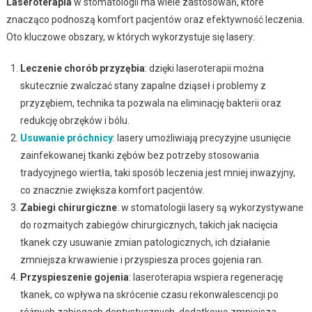
Laseroterapia
w stomatologii ma wiele zastosowań, które
znacząco podnoszą komfort pacjentów oraz efektywność leczenia.
Oto kluczowe obszary, w których wykorzystuje się lasery:
Leczenie chorób przyzębia
: dzięki laseroterapii można
skutecznie zwalczać stany zapalne dziąseł i problemy z
przyzębiem, technika ta pozwala na eliminację bakterii oraz
redukcję obrzęków i bólu.
Usuwanie próchnicy
: lasery umożliwiają precyzyjne usunięcie
zainfekowanej tkanki zębów bez potrzeby stosowania
tradycyjnego wiertła, taki sposób leczenia jest mniej inwazyjny,
co znacznie zwiększa komfort pacjentów.
Zabiegi chirurgiczne
: w stomatologii lasery są wykorzystywane
do rozmaitych zabiegów chirurgicznych, takich jak nacięcia
tkanek czy usuwanie zmian patologicznych, ich działanie
zmniejsza krwawienie i przyspiesza proces gojenia ran.
Przyspieszenie gojenia
: laseroterapia wspiera regenerację
tkanek, co wpływa na skrócenie czasu rekonwalescencji po
różnych zabiegach dentystycznych, dodatkowo zmniejsza