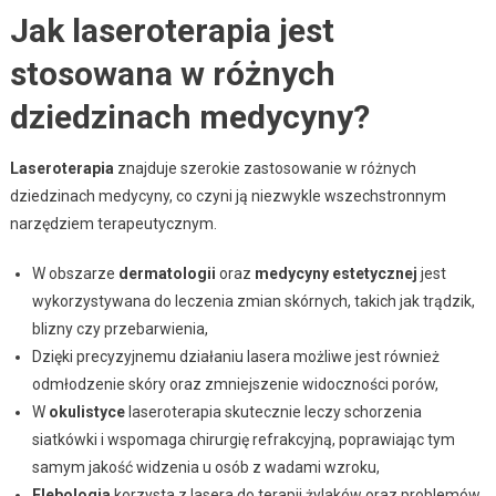
Jak laseroterapia jest
stosowana w różnych
dziedzinach medycyny?
Laseroterapia
znajduje szerokie zastosowanie w różnych
dziedzinach medycyny, co czyni ją niezwykle wszechstronnym
narzędziem terapeutycznym.
W obszarze
dermatologii
oraz
medycyny estetycznej
jest
wykorzystywana do leczenia zmian skórnych, takich jak trądzik,
blizny czy przebarwienia,
Dzięki precyzyjnemu działaniu lasera możliwe jest również
odmłodzenie skóry oraz zmniejszenie widoczności porów,
W
okulistyce
laseroterapia skutecznie leczy schorzenia
siatkówki i wspomaga chirurgię refrakcyjną, poprawiając tym
samym jakość widzenia u osób z wadami wzroku,
Flebologia
korzysta z lasera do terapii żylaków oraz problemów