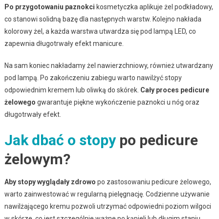
Po przygotowaniu paznokci
kosmetyczka aplikuje żel podkładowy,
co stanowi solidną bazę dla następnych warstw. Kolejno nakłada
kolorowy żel, a każda warstwa utwardza się pod lampą LED, co
zapewnia długotrwały efekt manicure.
Na sam koniec nakładamy żel nawierzchniowy, również utwardzany
pod lampą. Po zakończeniu zabiegu warto nawilżyć stopy
odpowiednim kremem lub oliwką do skórek.
Cały proces pedicure
żelowego
gwarantuje piękne wykończenie paznokci u nóg oraz
długotrwały efekt.
Jak dbać o stopy
po pedicure
żelowym?
Aby stopy wyglądały zdrowo
po zastosowaniu pedicure żelowego,
warto zainwestować w regularną pielęgnację. Codzienne używanie
nawilżającego kremu pozwoli utrzymać odpowiedni poziom wilgoci
w skórze, co jest szczególnie ważne po kąpieli lub długim staniu.