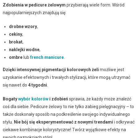
Zdobienia w pedicure żelowym
przybierają wiele form. Wśród
najpopularniejszych znajdują się:
drobne wzory
,
cekiny
,
brokat
,
naklejki wodne
,
ombre
lub
french manicure
.
Dzięki intensywnej pigmentacji kolorowych żeli
możliwe jest
uzyskanie efektownych i trwałych stylizacji, które mogą utrzymać
się nawet do
4 tygodni
.
Bogaty
wybór kolorów
i zdobień
sprawia, że każdy może znaleźć
coś dla siebie. Pedicure żelowy to nie tylko zabieg pielęgnacyjny – to
także doskonały sposób na podkreślenie swojego indywidualnego
stylu.
Nie bój się eksperymentować z nowymi trendami
i odkrywać
ciekawe kombinacje kolorystyczne! Twórz wyjątkowe efekty na
swoich paznokciach stóp!