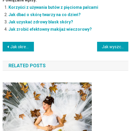
Korzyści z używania butów z pięcioma palcami
Jak dbać o skórę twarzy na co dzień?
Jak uzyskać zdrowy blask skóry?
Jak zrobić efektowny makijaż wieczorowy?
Nawigacja
Jak określić kształt twarzy? Przewodnik po typach i stylizacji
Jak wyszczuplić twarz bronzerem? Sprawdzone techniki konturowania
wpisu
RELATED POSTS