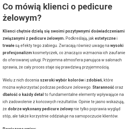
Co mówią klienci o pedicure
żelowym?
Klienci chętnie dzielą się swoimi pozytywnymi doświadczeniami
związanymi z pedicure żelowym.
Podkreślają, jak
estetyczne
i
trwałe
są efekty tego zabiegu. Zwracają również uwagę na
wysoki
profesjonalizm
kosmetyczek, co znacząco wzmacnia ich zaufanie
do oferowanej usługi. Przyjemna atmosfera panująca w salonach
sprawia, że cały proces staje się prawdziwą przyjemnością.
Wielu z nich docenia
szeroki wybór kolorów
i
zdobień
, które
można wykorzystać podczas pedicure żelowego.
Staranność
oraz
dbałość o każdy detal
to fundamentalne elementy wpływające na
ich zadowolenie z końcowych rezultatów. Opinie te jasno wskazują,
że
dobrze wykonany pedicure żelowy
nie tylko poprawia wygląd
stóp, ale także korzystnie oddziałuje na samopoczucie klientów.
Powiązane wpisy: