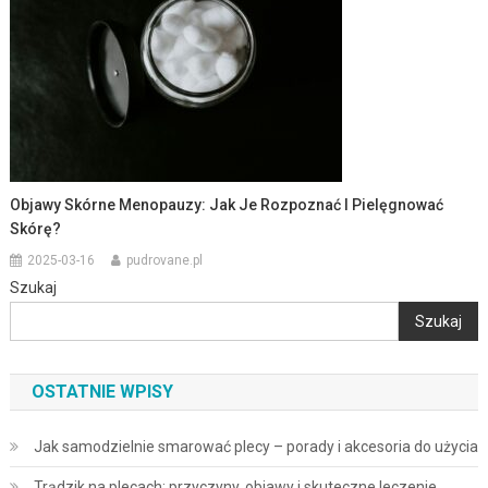
Objawy Skórne Menopauzy: Jak Je Rozpoznać I Pielęgnować
Skórę?
2025-03-16
pudrovane.pl
Szukaj
Szukaj
OSTATNIE WPISY
Jak samodzielnie smarować plecy – porady i akcesoria do użycia
Trądzik na plecach: przyczyny, objawy i skuteczne leczenie