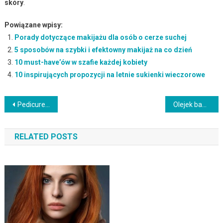
skóry
.
Powiązane wpisy:
Porady dotyczące makijażu dla osób o cerze suchej
5 sposobów na szybki i efektowny makijaż na co dzień
10 must-have’ów w szafie każdej kobiety
10 inspirujących propozycji na letnie sukienki wieczorowe
Nawigacja
Pedicure żelowy – co warto wiedzieć o zabiegu i jego korzyściach?
Olejek bambusowy – właściwości, zastosowanie i korzyści zdrowotne
wpisu
RELATED POSTS