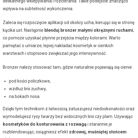
delikatnego wklepywania i rozcierania. Takie podejście znacząco
wpływa na subtelność wykończenia.
Zaleca się rozpoczęcie aplikacji od okolicy ucha, kierując się w stronę
kącika ust. Następnie
blenduj bronzer małymi okrężnymi ruchami
,
co pomoże uzyskać płynne przejścia między kolorami. Warto
pamiętać o umiarze; lepiej nakładać kosmetyk w cienkich
warstwach i stopniowo zwiększać jego intensywność.
Bronzer należy stosować tam, gdzie naturalnie pojawiają się cienie:
pod kości policzkowe,
wzdłuż linii żuchwy,
na bokach nosa.
Dzięki tym technikom z łatwością zatuszujesz niedoskonałości oraz
wymodelujesz rysy twarzy bez widocznych linii czy plam. Używając
kosmetyków do konturowania z rozwagą
i starannie je
rozblendowując, osiągniesz efekt
zdrowej, muśniętej słońcem