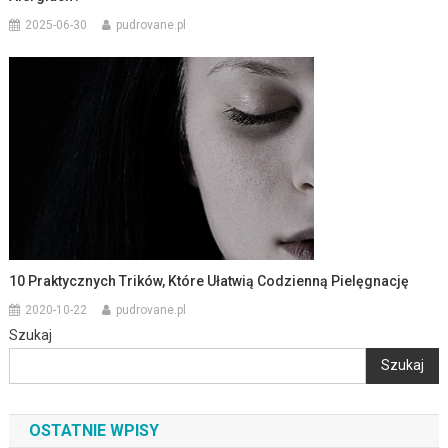
2025-06-30
pudrovane.pl
10 Praktycznych Trików, Które Ułatwią Codzienną Pielęgnację
2020-10-22
pudrovane.pl
Szukaj
Szukaj
OSTATNIE WPISY