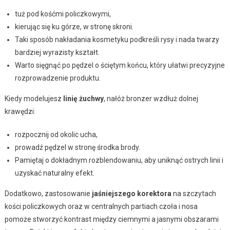
tuż pod kośćmi policzkowymi,
kierując się ku górze, w stronę skroni.
Taki sposób nakładania kosmetyku podkreśli rysy i nada twarzy
bardziej wyrazisty kształt.
Warto sięgnąć po pędzel o ściętym końcu, który ułatwi precyzyjne
rozprowadzenie produktu.
Kiedy modelujesz
linię żuchwy
, nałóż bronzer wzdłuż dolnej
krawędzi:
rozpocznij od okolic ucha,
prowadź pędzel w stronę środka brody.
Pamiętaj o dokładnym rozblendowaniu, aby uniknąć ostrych linii i
uzyskać naturalny efekt.
Dodatkowo, zastosowanie
jaśniejszego korektora
na szczytach
kości policzkowych oraz w centralnych partiach czoła i nosa
pomoże stworzyć kontrast między ciemnymi a jasnymi obszarami