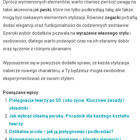
Oprócz wymienionych elementów, warto również zwrócić uwagę na
takie akcesoria jak
paski
, które nie tylko podkreślają talię, ale także
mogą być ciekawym elementem stylizacji. Również
zegarki
potrafią
dodać elegancji oraz funkcjonalności do codziennych zestawów.
Szeroki wybór dodatków pozwala na
wyrażenie własnego stylu
i
osobowości, dlatego warto poświęcić czas na ich staranny dobór
oraz łączenie z różnymi ubraniami.
Wyposażenie się w powyższe dodatki sprawi, że każda stylizacja
nabierze nowego charakteru, a Ty będziesz mogła swobodnie
eksperymentować ze swoim stylem.
Powiązane wpisy:
Pielęgnacja twarzy po 50. roku życia: Kluczowe zasady i
składniki
Jak wybrać idealną perukę: Poradnik dla każdego kształtu
twarzy
Delikatna uroda – jak ją pielęgnować i podkreślać?
Najpiękniejsze perfumy kwiatowe – klasyka elegancji i