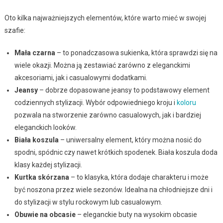
Oto kilka najważniejszych elementów, które warto mieć w swojej
szafie:
Mała czarna
– to ponadczasowa sukienka, która sprawdzi się na
wiele okazji. Można ją zestawiać zarówno z eleganckimi
akcesoriami, jak i casualowymi dodatkami.
Jeansy
– dobrze dopasowane jeansy to podstawowy element
codziennych stylizacji. Wybór odpowiedniego kroju i
koloru
pozwala na stworzenie zarówno casualowych, jak i bardziej
eleganckich looków.
Biała koszula
– uniwersalny element, który można nosić do
spodni, spódnic czy nawet krótkich spodenek. Biała koszula doda
klasy każdej stylizacji.
Kurtka skórzana
– to klasyka, która dodaje charakteru i może
być noszona przez wiele sezonów. Idealna na chłodniejsze dni i
do stylizacji w stylu rockowym lub casualowym.
Obuwie na obcasie
– eleganckie buty na wysokim obcasie