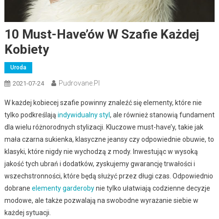
10 Must-Have’ów W Szafie Każdej
Kobiety
Uroda
Pudrovane.pl
2021-07-24
W każdej kobiecej szafie powinny znaleźć się elementy, które nie
tylko podkreślają
indywidualny styl
, ale również stanowią fundament
dla wielu różnorodnych stylizacji. Kluczowe must-have’y, takie jak
mała czarna sukienka, klasyczne jeansy czy odpowiednie obuwie, to
klasyki, które nigdy nie wychodzą z mody. Inwestując w wysoką
jakość tych ubrań i dodatków, zyskujemy gwarancję trwałości i
wszechstronności, które będą służyć przez długi czas. Odpowiednio
dobrane
elementy garderoby
nie tylko ułatwiają codzienne decyzje
modowe, ale także pozwalają na swobodne wyrażanie siebie w
każdej sytuacji.