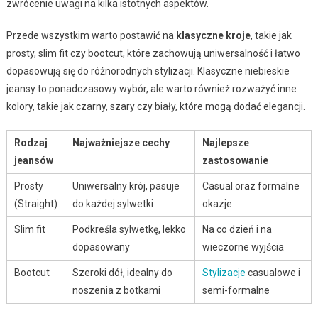
zwrócenie uwagi na kilka istotnych aspektów.
Przede wszystkim warto postawić na
klasyczne kroje
, takie jak
prosty, slim fit czy bootcut, które zachowują uniwersalność i łatwo
dopasowują się do różnorodnych stylizacji. Klasyczne niebieskie
jeansy to ponadczasowy wybór, ale warto również rozważyć inne
kolory, takie jak czarny, szary czy biały, które mogą dodać elegancji.
Rodzaj
Najważniejsze cechy
Najlepsze
jeansów
zastosowanie
Prosty
Uniwersalny krój, pasuje
Casual oraz formalne
(Straight)
do każdej sylwetki
okazje
Slim fit
Podkreśla sylwetkę, lekko
Na co dzień i na
dopasowany
wieczorne wyjścia
Bootcut
Szeroki dół, idealny do
Stylizacje
casualowe i
noszenia z botkami
semi-formalne