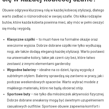
Obuwie odgrywa kluczową rolę w każdej kobiecej stylizacji, dlatego
warto zadbać o różnorodność w swojej szafie. Oto kilka rodzajów
butów, które każda kobieta powinna mieć, aby móc w pełni cieszyć
się modą i wygodą.
Klasyczne szpilki
– to must-have na formalne okazje oraz
wieczorne wyjścia. Dobrze dobrane szpilki nie tylko wydłużają
nogi, ale także dodają elegancji każdej stylizacji. Warto postawić
na uniwersalne kolory, takie jak czerń czy beż, które łatwo
zestawić z innymi elementami garderoby.
Wygodne baleriny
– idealne na co dzień, łączą wygodę z
subtelnym stylem. Baleriny sprawdzą się zarówno w pracy, jak i
podczas weekendowych spacerów. Warto wybrać modele z
miękkiego materiału, które nie będą obcierać stóp.
Sportowe buty
– nie tylko dla miłośniczek aktywności fizycznej.
Dobrze dobrane sneakersy mogą być świetnym uzupełnieniem
casualowych outfitów. Sportowe obuwie zapewnia komfort i