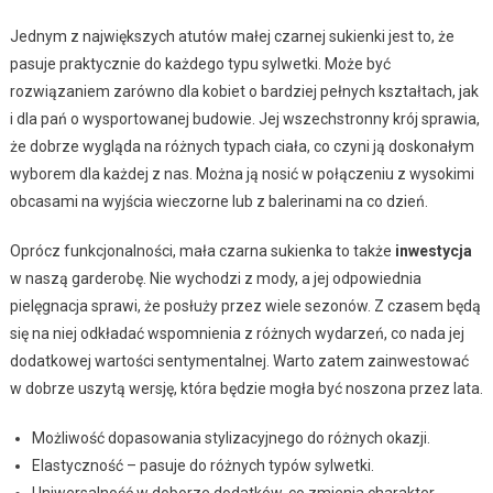
Jednym z największych atutów małej czarnej sukienki jest to, że
pasuje praktycznie do każdego typu sylwetki. Może być
rozwiązaniem zarówno dla kobiet o bardziej pełnych kształtach, jak
i dla pań o wysportowanej budowie. Jej wszechstronny krój sprawia,
że dobrze wygląda na różnych typach ciała, co czyni ją doskonałym
wyborem dla każdej z nas. Można ją nosić w połączeniu z wysokimi
obcasami na wyjścia wieczorne lub z balerinami na co dzień.
Oprócz funkcjonalności, mała czarna sukienka to także
inwestycja
w naszą garderobę. Nie wychodzi z mody, a jej odpowiednia
pielęgnacja sprawi, że posłuży przez wiele sezonów. Z czasem będą
się na niej odkładać wspomnienia z różnych wydarzeń, co nada jej
dodatkowej wartości sentymentalnej. Warto zatem zainwestować
w dobrze uszytą wersję, która będzie mogła być noszona przez lata.
Możliwość dopasowania stylizacyjnego do różnych okazji.
Elastyczność – pasuje do różnych typów sylwetki.
Uniwersalność w doborze dodatków, co zmienia charakter