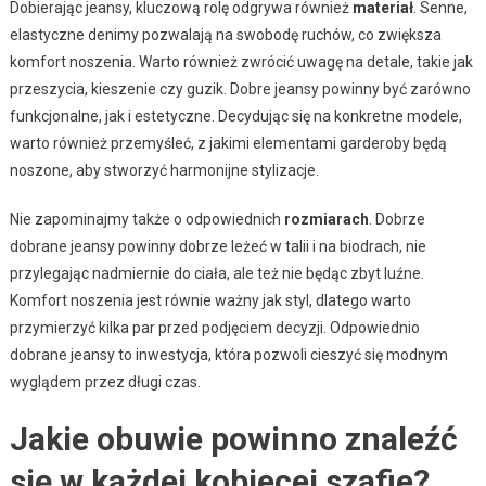
Dobierając jeansy, kluczową rolę odgrywa również
materiał
. Senne,
elastyczne denimy pozwalają na swobodę ruchów, co zwiększa
komfort noszenia. Warto również zwrócić uwagę na detale, takie jak
przeszycia, kieszenie czy guzik. Dobre jeansy powinny być zarówno
funkcjonalne, jak i estetyczne. Decydując się na konkretne modele,
warto również przemyśleć, z jakimi elementami garderoby będą
noszone, aby stworzyć harmonijne stylizacje.
Nie zapominajmy także o odpowiednich
rozmiarach
. Dobrze
dobrane jeansy powinny dobrze leżeć w talii i na biodrach, nie
przylegając nadmiernie do ciała, ale też nie będąc zbyt luźne.
Komfort noszenia jest równie ważny jak styl, dlatego warto
przymierzyć kilka par przed podjęciem decyzji. Odpowiednio
dobrane jeansy to inwestycja, która pozwoli cieszyć się modnym
wyglądem przez długi czas.
Jakie obuwie powinno znaleźć
się w każdej kobiecej szafie?