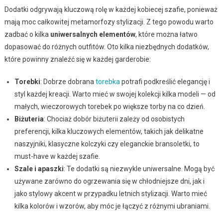
Dodatki odgrywają kluczową rolę w każdej kobiecej szafie, ponieważ
mają moc całkowitej metamorfozy stylizacji. Z tego powodu warto
zadbać o kilka
uniwersalnych elementów
, które można łatwo
dopasować do różnych outfitów. Oto kilka niezbędnych dodatków,
które powinny znaleźć się w każdej garderobie:
Torebki
: Dobrze dobrana
torebka
potrafi podkreślić elegancję i
styl każdej kreacji. Warto mieć w swojej kolekcji kilka modeli — od
małych, wieczorowych torebek po większe torby na co dzień.
Biżuteria
: Chociaż dobór biżuterii zależy od osobistych
preferencji, kilka kluczowych elementów, takich jak delikatne
naszyjniki, klasyczne kolczyki czy eleganckie bransoletki, to
must-have w każdej szafie.
Szale i apaszki
: Te dodatki są niezwykle uniwersalne. Mogą być
używane zarówno do ogrzewania się w chłodniejsze dni, jak i
jako stylowy akcent w przypadku letnich stylizacji. Warto mieć
kilka kolorów i wzorów, aby móc je łączyć z różnymi ubraniami.