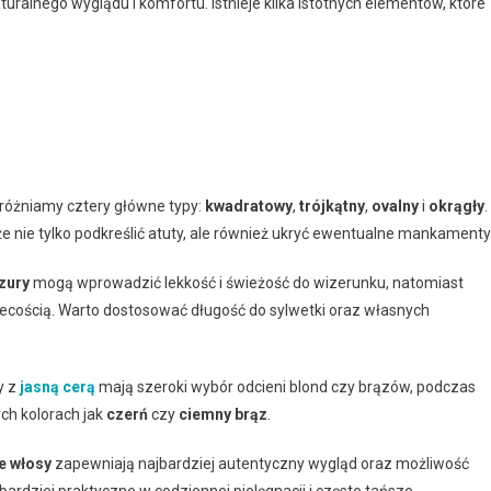
turalnego wyglądu i komfortu. Istnieje kilka istotnych elementów, które
różniamy cztery główne typy:
kwadratowy
,
trójkątny
,
ovalny
i
okrągły
.
 nie tylko podkreślić atuty, ale również ukryć ewentualne mankamenty
zury
mogą wprowadzić lekkość i świeżość do wizerunku, natomiast
iecością. Warto dostosować długość do sylwetki oraz własnych
y z
jasną cerą
mają szeroki wybór odcieni blond czy brązów, podczas
ych kolorach jak
czerń
czy
ciemny brąz
.
e włosy
zapewniają najbardziej autentyczny wygląd oraz możliwość
bardziej praktyczne w codziennej pielęgnacji i często tańsze.