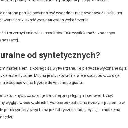
brze dobrana peruka powinna być wygodna i nie powodować ucisku ani
ocowania oraz jakość wewnętrznego wykończenia.
ści i przemyślenia wielu aspektów. Taki wysiłek może znacząco
ą noszącej.
turalne od syntetycznych?
kim materiałem, z którego są wytwarzane. Te pierwsze wykonane są z
ykle autentycznie. Można je stylizować na wiele sposobów, co daje
onale dopasowując fryzurę do własnego gustu.
n sztucznych, co czyni je bardziej przystępnymi cenowo. Dzięki
y wygląd włosów, ale ich trwałość pozostaje na niższym poziomie w
e peruk syntetycznych ma już fabrycznie nadający się do noszenia
arzędzi.