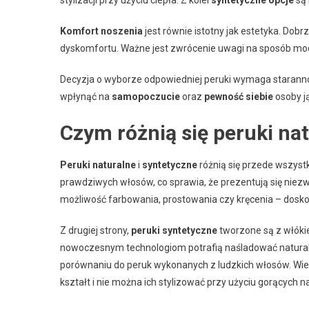
Komfort noszenia
jest równie istotny jak estetyka. Do
dyskomfortu. Ważne jest zwrócenie uwagi na sposób m
Decyzja o wyborze odpowiedniej peruki wymaga staranno
wpłynąć na
samopoczucie
oraz
pewność siebie
osoby j
Czym różnią się peruki na
Peruki naturalne
i
syntetyczne
różnią się przede wszyst
prawdziwych włosów, co sprawia, że prezentują się niezw
możliwość farbowania, prostowania czy kręcenia – dosk
Z drugiej strony,
peruki syntetyczne
tworzone są z włókie
nowoczesnym technologiom potrafią naśladować naturaln
porównaniu do peruk wykonanych z ludzkich włosów. Wiel
kształt i nie można ich stylizować przy użyciu gorących n