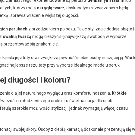
ięć. Zamiast tego rekomendowane są peruki z
delikatnymi falami
lub
dla tych, którzy mają
okrągłą twarz
, doskonałym rozwiązaniem będą
tkę i sprawia wrażenie większej długości.
gich perukach
z przedziałkiem po boku. Takie stylizacje dodają objętoś
 z
owalną twarzą
mogą cieszyć się największą swobodą w wyborze
ędą prezentować się znakomicie.
dkreśla jej atuty oraz zwiększa pewność siebie osoby noszącej ją. Wart
siągnąć najlepsze rezultaty przy wyborze idealnego modelu peruki.
j długości i koloru?
nie dla jej naturalnego wyglądu oraz komfortu noszenia.
Krótkie
ą świeżości i młodzieńczego uroku. To świetna opcja dla osób
ferują szerokie możliwości stylizacji, jednak wymagają więcej czasu i
onacji swojej skóry. Osoby z ciepłą karnacją doskonale prezentują się 