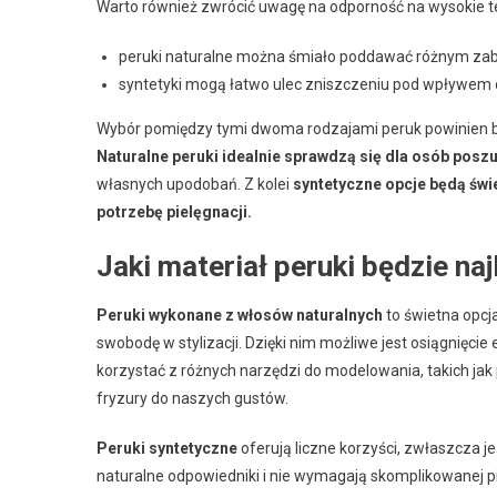
Warto również zwrócić uwagę na odporność na wysokie 
peruki naturalne można śmiało poddawać różnym zab
syntetyki mogą łatwo ulec zniszczeniu pod wpływem c
Wybór pomiędzy tymi dwoma rodzajami peruk powinien by
Naturalne peruki idealnie sprawdzą się dla osób pos
własnych upodobań. Z kolei
syntetyczne opcje będą świ
potrzebę pielęgnacji.
Jaki materiał peruki będzie na
Peruki wykonane z włosów naturalnych
to świetna opcja
swobodę w stylizacji. Dzięki nim możliwe jest osiągnięci
korzystać z różnych narzędzi do modelowania, takich ja
fryzury do naszych gustów.
Peruki syntetyczne
oferują liczne korzyści, zwłaszcza je
naturalne odpowiedniki i nie wymagają skomplikowanej piel