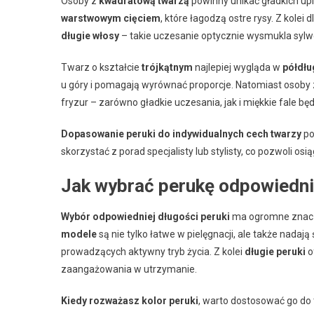
Osoby z
kwadratową twarzą
powinny unikać gładkich up
warstwowym cięciem
, które łagodzą ostre rysy. Z kolei 
długie włosy
– takie uczesanie optycznie wysmukla sylwe
Twarz o kształcie
trójkątnym
najlepiej wygląda w
półdłu
u góry i pomagają wyrównać proporcje. Natomiast osoby
fryzur – zarówno gładkie uczesania, jak i miękkie fale b
Dopasowanie peruki do indywidualnych cech twarzy
po
skorzystać z porad specjalisty lub stylisty, co pozwoli o
Jak wybrać perukę odpowiednie
Wybór odpowiedniej długości peruki
ma ogromne znacze
modele
są nie tylko łatwe w pielęgnacji, ale także nadaj
prowadzących aktywny tryb życia. Z kolei
długie peruki
o
zaangażowania w utrzymanie.
Kiedy rozważasz kolor peruki
, warto dostosować go do t