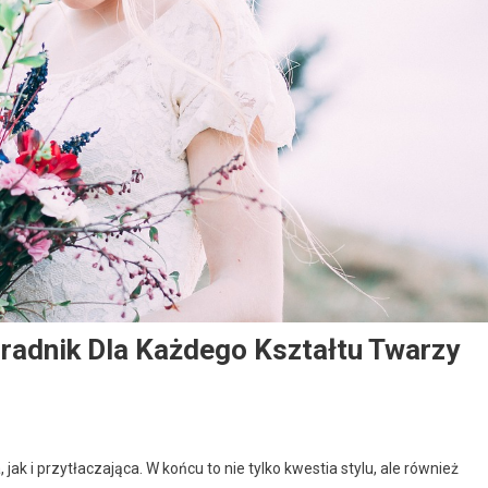
radnik Dla Każdego Kształtu Twarzy
k i przytłaczająca. W końcu to nie tylko kwestia stylu, ale również