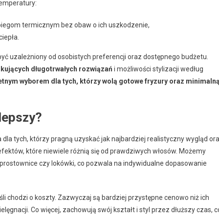
temperatury:
iegom termicznym bez obaw o ich uszkodzenie,
iepła.
ć uzależniony od osobistych preferencji oraz dostępnego budżetu.
zukujących długotrwałych rozwiązań
i możliwości stylizacji według
etnym wyborem dla tych, którzy wolą gotowe fryzury oraz minimaln
jlepszy?
 dla tych, którzy pragną uzyskać jak najbardziej realistyczny wygląd or
e efektów, które niewiele różnią się od prawdziwych włosów. Możemy
k prostownice czy lokówki, co pozwala na indywidualne dopasowanie
śli chodzi o koszty. Zazwyczaj są bardziej przystępne cenowo niż ich
ęgnacji. Co więcej, zachowują swój kształt i styl przez dłuższy czas, c