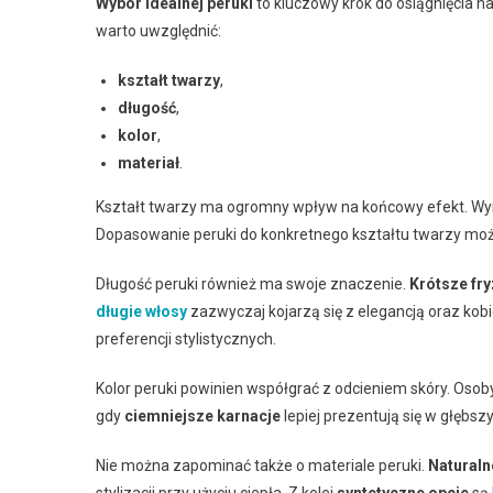
Wybór idealnej peruki
to kluczowy krok do osiągnięcia na
warto uwzględnić:
kształt twarzy
,
długość
,
kolor
,
materiał
.
Kształt twarzy ma ogromny wpływ na końcowy efekt. Wy
Dopasowanie peruki do konkretnego kształtu twarzy może
Długość peruki również ma swoje znaczenie.
Krótsze fry
długie włosy
zazwyczaj kojarzą się z elegancją oraz kob
preferencji stylistycznych.
Kolor peruki powinien współgrać z odcieniem skóry. Osob
gdy
ciemniejsze karnacje
lepiej prezentują się w głębsz
Nie można zapominać także o materiale peruki.
Naturaln
stylizacji przy użyciu ciepła. Z kolei
syntetyczne opcje
są 