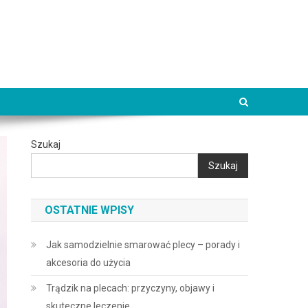
Szukaj
Szukaj
OSTATNIE WPISY
Jak samodzielnie smarować plecy – porady i
akcesoria do użycia
Trądzik na plecach: przyczyny, objawy i
skuteczne leczenie