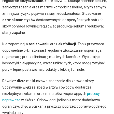
regularne oczyszczanie
, które pozwala usunąć nadmiar sebum,
zanieczyszczenia oraz martwe komórki naskórka, a tym samym
zmniejsza ryzyko pojawiania się niedoskonałości. Stosowanie
dermokosmetyków
dostosowanych do specyficznych potrzeb
skóry pomaga również regulować produkcję sebum i redukować
stany zapalne.
Nie zapominaj o
tonizowaniu
oraz
eksfoliacji
. Tonik przywraca
odpowiednie pH, natomiast regularne złuszczanie wspomaga
regenerację przez eliminację martwych komórek. Wybierając
kosmetyki pielęgnacyjne, warto unikać tych, które mogą zatykać
pory – lepiej postawić na produkty o lekkiej formule.
Również
dieta
ma kluczowe znaczenie dla zdrowia skóry.
Spożywanie większej ilości warzyw i owoców dostarcza
niezbędnych witamin oraz minerałów wspierających
procesy
naprawcze
w skórze. Odpowiedni jadłospis może dodatkowo
ograniczyć chęć wyciskania pryszczy poprzez poprawę ogólnego
wyglądu cery.