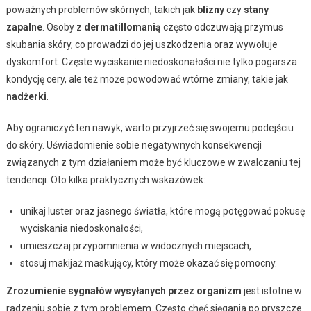
poważnych problemów skórnych, takich jak
blizny
czy
stany
zapalne
. Osoby z
dermatillomanią
często odczuwają przymus
skubania skóry, co prowadzi do jej uszkodzenia oraz wywołuje
dyskomfort. Częste wyciskanie niedoskonałości nie tylko pogarsza
kondycję cery, ale też może powodować wtórne zmiany, takie jak
nadżerki
.
Aby ograniczyć ten nawyk, warto przyjrzeć się swojemu podejściu
do skóry. Uświadomienie sobie negatywnych konsekwencji
związanych z tym działaniem może być kluczowe w zwalczaniu tej
tendencji. Oto kilka praktycznych wskazówek:
unikaj luster oraz jasnego światła, które mogą potęgować pokusę
wyciskania niedoskonałości,
umieszczaj przypomnienia w widocznych miejscach,
stosuj makijaż maskujący, który może okazać się pomocny.
Zrozumienie sygnałów wysyłanych przez organizm
jest istotne w
radzeniu sobie z tym problemem. Często chęć sięgania po pryszcze