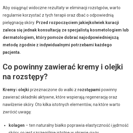
Aby osiągnąć widoczne rezultaty w eliminacji rozstępów, warto
regularnie korzystać z tych terapii oraz dbać o odpowiednią
pielęgnację skóry.
Przed rozpoczęciem jakiejkolwiek kuracji
zaleca się jednak konsultację ze specjalistą kosmetologiem lub
dermatologiem, który pomoże dobrać najodpowiedniejszą
metodę zgodnie z indywidualnymi potrzebami każdego
pacjenta.
Co powinny zawierać kremy i olejki
na rozstępy?
Kremy
i
olejki
przeznaczone do walki z
rozstępami
powinny
zawierać składniki aktywne, które wspierają regenerację oraz
nawilżenie skóry. Oto kilka istotnych elementów, na które warto
zwrócić uwagę:
kolagen
– ten naturalny białko poprawia elastyczność i jędrność
skóry, co jest szczególnie istotne w okresie ciąży,