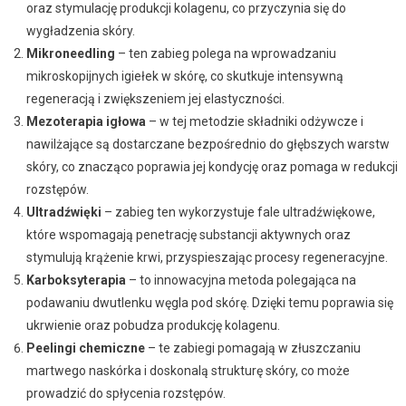
oraz stymulację produkcji kolagenu, co przyczynia się do
wygładzenia skóry.
Mikroneedling
– ten zabieg polega na wprowadzaniu
mikroskopijnych igiełek w skórę, co skutkuje intensywną
regeneracją i zwiększeniem jej elastyczności.
Mezoterapia igłowa
– w tej metodzie składniki odżywcze i
nawilżające są dostarczane bezpośrednio do głębszych warstw
skóry, co znacząco poprawia jej kondycję oraz pomaga w redukcji
rozstępów.
Ultradźwięki
– zabieg ten wykorzystuje fale ultradźwiękowe,
które wspomagają penetrację substancji aktywnych oraz
stymulują krążenie krwi, przyspieszając procesy regeneracyjne.
Karboksyterapia
– to innowacyjna metoda polegająca na
podawaniu dwutlenku węgla pod skórę. Dzięki temu poprawia się
ukrwienie oraz pobudza produkcję kolagenu.
Peelingi chemiczne
– te zabiegi pomagają w złuszczaniu
martwego naskórka i doskonalą strukturę skóry, co może
prowadzić do spłycenia rozstępów.