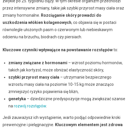
zwykle po 25. tygodniu ciąży. W tym okresie organizm przechodzi
przez intensywne zmiany, takie jak szybki przyrost masy ciała oraz
zmiany hormonalne.
Rozciąganie skóry prowadzi do
uszkodzenia włókien kolagenowych
, co objawia się w postaci
równolegle ułożonych pasm o czerwonym lub niebieskawym
odcieniu na brzuchu, biodrach czy piersiach.
Kluczowe czynniki wpływające na powstawanie rozstępów
to:
zmiany związane z hormonami
– wzrost poziomu hormonów,
takich jak kortyzol, może obniżać elastyczność skóry,
szybki przyrost masy ciała
– utrzymanie bezpiecznego
wzrostu masy ciała na poziomie 10-15 kg może znacząco
zmniejszyć ryzyko pojawienia się blizn,
genetyka
– dziedziczne predyspozycje mogą zwiększać szanse
na
rozwój rozstępów
.
Jeśli zauważysz ich wystąpienie, warto podjąć odpowiednie kroki
prewencyjne i pielęgnacyjne.
Kluczowym elementem jest zdrowa