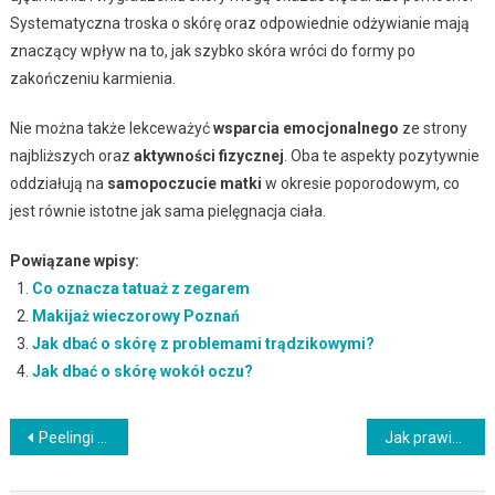
Systematyczna troska o skórę oraz odpowiednie odżywianie mają
znaczący wpływ na to, jak szybko skóra wróci do formy po
zakończeniu karmienia.
Nie można także lekceważyć
wsparcia emocjonalnego
ze strony
najbliższych oraz
aktywności fizycznej
. Oba te aspekty pozytywnie
oddziałują na
samopoczucie matki
w okresie poporodowym, co
jest równie istotne jak sama pielęgnacja ciała.
Powiązane wpisy:
Co oznacza tatuaż z zegarem
Makijaż wieczorowy Poznań
Jak dbać o skórę z problemami trądzikowymi?
Jak dbać o skórę wokół oczu?
Nawigacja
Peelingi migdałowe – właściwości, efekty i wskazania do stosowania
Jak prawidłowo nakładać rozświetlacz? Techniki i zasady aplikacji
wpisu