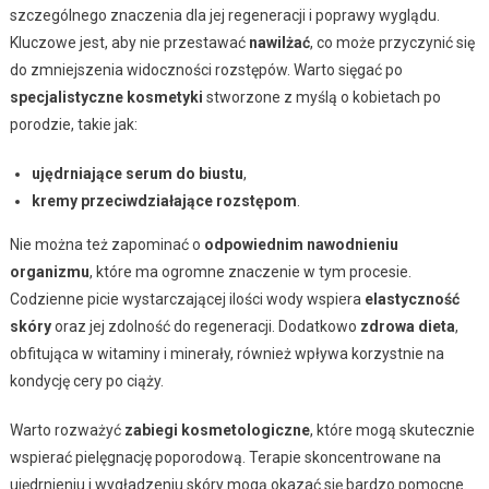
szczególnego znaczenia dla jej regeneracji i poprawy wyglądu.
Kluczowe jest, aby nie przestawać
nawilżać
, co może przyczynić się
do zmniejszenia widoczności rozstępów. Warto sięgać po
specjalistyczne kosmetyki
stworzone z myślą o kobietach po
porodzie, takie jak:
ujędrniające serum do biustu
,
kremy przeciwdziałające rozstępom
.
Nie można też zapominać o
odpowiednim nawodnieniu
organizmu
, które ma ogromne znaczenie w tym procesie.
Codzienne picie wystarczającej ilości wody wspiera
elastyczność
skóry
oraz jej zdolność do regeneracji. Dodatkowo
zdrowa dieta
,
obfitująca w witaminy i minerały, również wpływa korzystnie na
kondycję cery po ciąży.
Warto rozważyć
zabiegi kosmetologiczne
, które mogą skutecznie
wspierać pielęgnację poporodową. Terapie skoncentrowane na
ujędrnieniu i wygładzeniu skóry mogą okazać się bardzo pomocne.