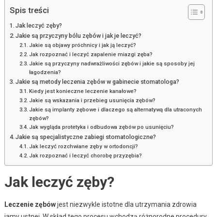
Spis treści
Jak leczyć zęby?
Jakie są przyczyny bólu zębów i jak je leczyć?
Jakie są objawy próchnicy i jak ją leczyć?
Jak rozpoznać i leczyć zapalenie miazgi zęba?
Jakie są przyczyny nadwrażliwości zębów i jakie są sposoby jej
łagodzenia?
Jakie są metody leczenia zębów w gabinecie stomatologa?
Kiedy jest konieczne leczenie kanałowe?
Jakie są wskazania i przebieg usunięcia zębów?
Jakie są implanty zębowe i dlaczego są alternatywą dla utraconych
zębów?
Jak wygląda protetyka i odbudowa zębów po usunięciu?
Jakie są specjalistyczne zabiegi stomatologiczne?
Jak leczyć rozchwiane zęby w ortodoncji?
Jak rozpoznać i leczyć chorobę przyzębia?
Jak leczyć zęby?
Leczenie zębów
jest niezwykle istotne dla utrzymania zdrowia
jamy ustnej. W skład tego procesu wchodzą różnorodne procedury,