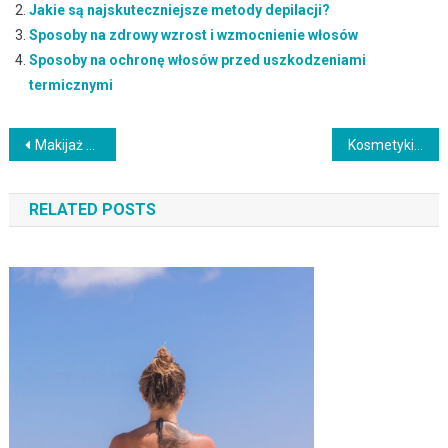
Jakie są najskuteczniejsze metody depilacji?
Sposoby na zdrowy wzrost i wzmocnienie włosów
Sposoby na ochronę włosów przed uszkodzeniami
termicznymi
Nawigacja
Makijaż ślubny z czerwonymi ustami – kluczowe porady i inspiracje
Kosmetyki bez SLS, parabenów i silikonów – co wybrać dla zdrowia?
wpisu
RELATED POSTS