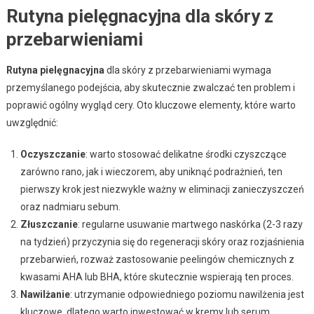
Rutyna pielęgnacyjna dla skóry z
przebarwieniami
Rutyna pielęgnacyjna
dla skóry z przebarwieniami wymaga
przemyślanego podejścia, aby skutecznie zwalczać ten problem i
poprawić ogólny wygląd cery. Oto kluczowe elementy, które warto
uwzględnić:
Oczyszczanie
: warto stosować delikatne środki czyszczące
zarówno rano, jak i wieczorem, aby uniknąć podrażnień, ten
pierwszy krok jest niezwykle ważny w eliminacji zanieczyszczeń
oraz nadmiaru sebum.
Złuszczanie
: regularne usuwanie martwego naskórka (2-3 razy
na tydzień) przyczynia się do regeneracji skóry oraz rozjaśnienia
przebarwień, rozważ zastosowanie peelingów chemicznych z
kwasami AHA lub BHA, które skutecznie wspierają ten proces.
Nawilżanie
: utrzymanie odpowiedniego poziomu nawilżenia jest
kluczowe, dlatego warto inwestować w kremy lub serum