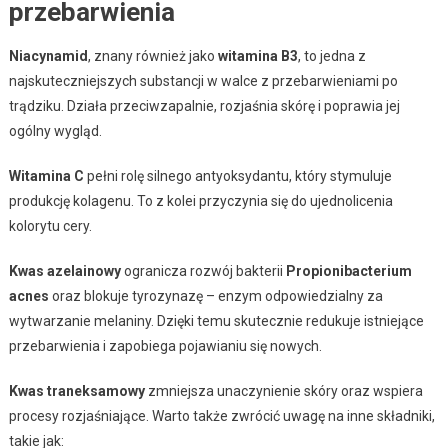
przebarwienia
Niacynamid
, znany również jako
witamina B3
, to jedna z
najskuteczniejszych substancji w walce z przebarwieniami po
trądziku. Działa przeciwzapalnie, rozjaśnia skórę i poprawia jej
ogólny wygląd.
Witamina C
pełni rolę silnego antyoksydantu, który stymuluje
produkcję kolagenu. To z kolei przyczynia się do ujednolicenia
kolorytu cery.
Kwas azelainowy
ogranicza rozwój bakterii
Propionibacterium
acnes
oraz blokuje tyrozynazę – enzym odpowiedzialny za
wytwarzanie melaniny. Dzięki temu skutecznie redukuje istniejące
przebarwienia i zapobiega pojawianiu się nowych.
Kwas traneksamowy
zmniejsza unaczynienie skóry oraz wspiera
procesy rozjaśniające. Warto także zwrócić uwagę na inne składniki,
takie jak: