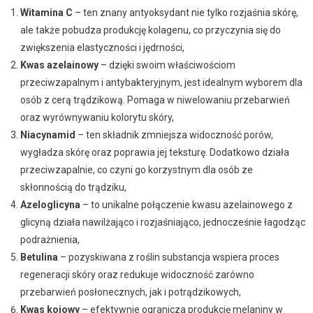
Witamina C
– ten znany antyoksydant nie tylko rozjaśnia skórę,
ale także pobudza produkcję kolagenu, co przyczynia się do
zwiększenia elastyczności i jędrności,
Kwas azelainowy
– dzięki swoim właściwościom
przeciwzapalnym i antybakteryjnym, jest idealnym wyborem dla
osób z cerą trądzikową. Pomaga w niwelowaniu przebarwień
oraz wyrównywaniu kolorytu skóry,
Niacynamid
– ten składnik zmniejsza widoczność porów,
wygładza skórę oraz poprawia jej teksturę. Dodatkowo działa
przeciwzapalnie, co czyni go korzystnym dla osób ze
skłonnością do trądziku,
Azeloglicyna
– to unikalne połączenie kwasu azelainowego z
glicyną działa nawilżająco i rozjaśniająco, jednocześnie łagodząc
podrażnienia,
Betulina
– pozyskiwana z roślin substancja wspiera proces
regeneracji skóry oraz redukuje widoczność zarówno
przebarwień posłonecznych, jak i potrądzikowych,
Kwas kojowy
– efektywnie ogranicza produkcję melaniny w