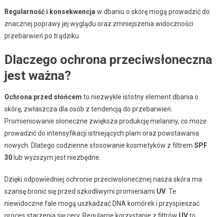
Regularność i konsekwencja
w dbaniu o skórę mogą prowadzić do
znacznej poprawy jej wyglądu oraz zmniejszenia widoczności
przebarwień po trądziku.
Dlaczego ochrona przeciwsłoneczna
jest ważna?
Ochrona przed słońcem
to niezwykle istotny element dbania o
skórę, zwłaszcza dla osób z tendencją do przebarwień.
Promieniowanie słoneczne zwiększa produkcję melaniny, co może
prowadzić do intensyfikacji istniejących plam oraz powstawania
nowych. Dlatego codzienne stosowanie kosmetyków z filtrem
SPF
30
lub wyższym jest niezbędne.
Dzięki odpowiedniej ochronie przeciwsłonecznej nasza skóra ma
szansę bronić się przed szkodliwymi promieniami
UV
. Te
niewidoczne fale mogą uszkadzać DNA komórek i przyspieszać
proces starzenia się cery. Regularne korzystanie z filtrów
UV
to