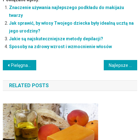
Znaczenie używania najlepszego podkładu do makijażu
twarzy
Jak sprawić, by włosy Twojego dziecka były idealną ucztą na
jego urodziny?
Jakie są najskuteczniejsze metody depilacji?
Sposoby na zdrowy wzrost i wzmocnienie włosów
Nawigacja
Pielęgnacja cery suchej trądzikowej – kluczowe zasady i kosmetyki
Najlepsze metody depilacji: Zalety, wady i pielęgnacja skóry
wpisu
RELATED POSTS