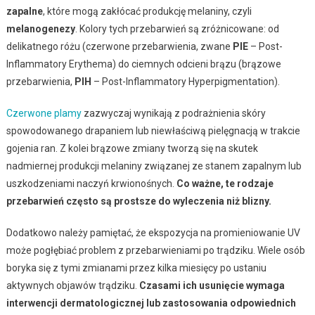
zapalne
, które mogą zakłócać produkcję melaniny, czyli
melanogenezy
. Kolory tych przebarwień są zróżnicowane: od
delikatnego różu (czerwone przebarwienia, zwane
PIE
– Post-
Inflammatory Erythema) do ciemnych odcieni brązu (brązowe
przebarwienia,
PIH
– Post-Inflammatory Hyperpigmentation).
Czerwone plamy
zazwyczaj wynikają z podrażnienia skóry
spowodowanego drapaniem lub niewłaściwą pielęgnacją w trakcie
gojenia ran. Z kolei brązowe zmiany tworzą się na skutek
nadmiernej produkcji melaniny związanej ze stanem zapalnym lub
uszkodzeniami naczyń krwionośnych.
Co ważne, te rodzaje
przebarwień często są prostsze do wyleczenia niż blizny.
Dodatkowo należy pamiętać, że ekspozycja na promieniowanie UV
może pogłębiać problem z przebarwieniami po trądziku. Wiele osób
boryka się z tymi zmianami przez kilka miesięcy po ustaniu
aktywnych objawów trądziku.
Czasami ich usunięcie wymaga
interwencji dermatologicznej lub zastosowania odpowiednich