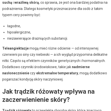
suchą
i
wrażliwą skórą
, co sprawia, że jest ona bardziej podatna na
podrażnienia. Dlatego kosmetyki przeznaczone dla osób z takim
typem cery powinny być:
łagodne,
hipoalergiczne,
niezawierające drażniących substancji.
Teleangiektazje
mogą mieć różne odcienie — od intensywnej
czerwieni po siny czy niebieski — a ich wygląd przypomina delikatne
nitki. Często są efektem czynników genetycznych i hormonalnych.
Dodatkowo czynniki środowiskowe, takie jak
nadmierne
nasłonecznienie
czy
ekstremalne temperatury
, mogą dodatkowo
pogarszać kondycję skóry naczyniowej.
Jak trądzik różowaty wpływa na
zaczerwienienie skóry?
Trądzik różowaty
to przewlekła choroba skóry, która znacząco