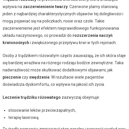
wpływa na
zaczerwienienie twarzy
. Czerwone plamy stanowią
jeden z najbardziej charakterystycznych objawów tej dolegliwości i
mogą pojawiać się na policzkach, nosie oraz czole. Takie
zaczerwienienie jest efektem nieprawidłowego funkcjonowania
układu naczyniowego, co prowadzi do
rozszerzenia naczyń
krwionośnych
i zwiększonego przepływu krwi w tych rejonach.
Osoby z trądzikiem różowatym często zauważają, że ich skóra staje
się bardziej wrażliwa na różnego rodzaju bodźce zewnętrzne. Taka
nadwrażliwość może skutkować dodatkowymi objawami, jak
pieczenie
czy
swędzenie
. W rezultacie wiele pacjentów
doświadcza dyskomfortu, co wpływa na jakość ich życia.
Leczenie trądziku różowatego
zazwyczaj obejmuje:
stosowanie leków przeciwzapalnych,
terapię laserową.
Te środki pomagają zmniejszyć stan zapalny i poprawić wygląd cery