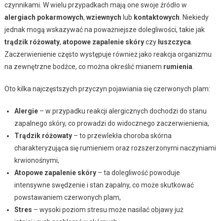
czynnikami. W wielu przypadkach mają one swoje źródło w
alergiach pokarmowych
,
wziewnych
lub
kontaktowych
. Niekiedy
jednak mogą wskazywać na poważniejsze dolegliwości, takie jak
trądzik różowaty
,
atopowe zapalenie skóry
czy
łuszczyca
.
Zaczerwienienie często występuje również jako reakcja organizmu
na zewnętrzne bodźce, co można określić mianem
rumienia
.
Oto kilka najczęstszych przyczyn pojawiania się czerwonych plam:
Alergie
– w przypadku reakcji alergicznych dochodzi do stanu
zapalnego skóry, co prowadzi do widocznego zaczerwienienia,
Trądzik różowaty
– to przewlekła choroba skórna
charakteryzująca się rumieniem oraz rozszerzonymi naczyniami
krwionośnymi,
Atopowe zapalenie skóry
– ta dolegliwość powoduje
intensywne swędzenie i stan zapalny, co może skutkować
powstawaniem czerwonych plam,
Stres
– wysoki poziom stresu może nasilać objawy już