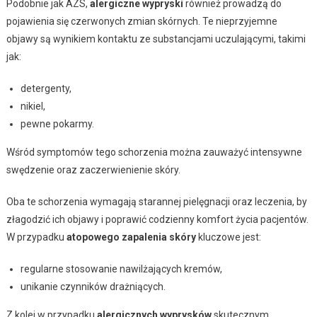
Podobnie jak AZS,
alergiczne wypryski
również prowadzą do
pojawienia się czerwonych zmian skórnych. Te nieprzyjemne
objawy są wynikiem kontaktu ze substancjami uczulającymi, takimi
jak:
detergenty,
nikiel,
pewne pokarmy.
Wśród symptomów tego schorzenia można zauważyć intensywne
swędzenie oraz zaczerwienienie skóry.
Oba te schorzenia wymagają starannej pielęgnacji oraz leczenia, by
złagodzić ich objawy i poprawić codzienny komfort życia pacjentów.
W przypadku
atopowego zapalenia skóry
kluczowe jest:
regularne stosowanie nawilżających kremów,
unikanie czynników drażniących.
Z kolei w przypadku
alergicznych wyprysków
skutecznym