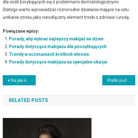
dla osób borykających się z problemami dermatologicznymi.
Dlatego warto wprowadzać różnorodne działania mające na celu
unikanie stresu jako nieodłączny element troski o zdrowie i urodę.
Powiązane wpisy:
Porady, aby wybrać najlepszy makijaż na dzień
Porady dotyczące makijażu dla początkujących
Trendy w uczesaniach krótkich włosów
Porady dotyczące makijażu na specjalne okazje
Nawigacja
Na jaki kolor farbować brązowe włosy? Najlepsze opcje i techniki
Płatki pod oczy – kiedy stosować dla najlepszych efektów?
wpisu
RELATED POSTS