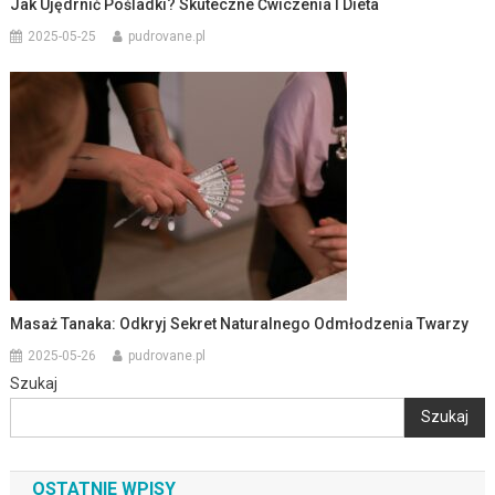
Jak Ujędrnić Pośladki? Skuteczne Ćwiczenia I Dieta
2025-05-25
pudrovane.pl
Masaż Tanaka: Odkryj Sekret Naturalnego Odmłodzenia Twarzy
2025-05-26
pudrovane.pl
Szukaj
Szukaj
OSTATNIE WPISY