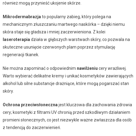
również mogą przynieść ukojenie skórze.
Mikrodermabrazja
to popularny zabieg, który polega na
mechanicznym złuszczaniu martwego naskórka – dzięki niemu
skóra staje się gładsza i mniej zaczerwieniona. Z kolei
laseroterapia
działa w głębszych warstwach skóry, co pozwala na
skuteczne usunięcie czerwonych plam poprzez stymulację
regeneracji tkanek.
Nie można zapominać o odpowiednim
nawilżeniu
cery wrażliwej.
Warto wybierać delikatne kremy i unikać kosmetyków zawierających
alkohol lub silne substancje drażniące, które mogą pogarszać stan
skóry.
Ochrona przeciwsłoneczna
jest kluczowa dla zachowania zdrowia
cery; kosmetyki z filtrami UV chronią przed szkodliwym działaniem
promieni słonecznych, co jest niezwykle ważne zwłaszcza dla osób
z tendencją do zaczerwienień.